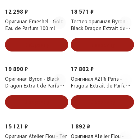
e
m
e
m
e
c
s
e
a
a
a
12 298 ₽
18 571 ₽
s
n
t
Оригинал Emeshel - Gold
Тестер оригинал Byron -
d
e
Eau de Parfum 100 ml
Black Dragon Extrait de
F
u
Parfum 75 ml
i
r
В корзину
В корзину
t
c
Новинка
Новинка
Хит
h
19 890 ₽
17 802 ₽
Оригинал Byron - Black
Оригинал AZIRi Paris -
Dragon Extrait de Parfum
Fragola Extrait de Parfum
75 ml
100 ml
В корзину
В корзину
Новинка
Новинка
15 121 ₽
1 892 ₽
Оригинал Atelier Flou - Ten
Оригинал Atelier Flou -