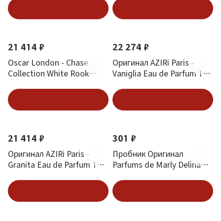
В корзину
В корзину
Новинка
Хит
Новинка
Хит
21 414 ₽
22 274 ₽
Oscar London - Chase
Оригинал AZIRi Paris -
Collection White Rook
Vaniglia Eau de Parfum 100
(белая ладья) 100 ml
ml
В корзину
В корзину
Новинка
Хит
21 414 ₽
301 ₽
Оригинал AZIRi Paris -
Пробник Оригинал
Granita Eau de Parfum 100
Parfums de Marly Delina
ml
Exclusif 1.5 ml
В корзину
В корзину