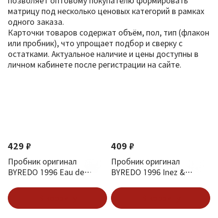
позволяет оптовому покупателю формировать
матрицу под несколько ценовых категорий в рамках
одного заказа.
Карточки товаров содержат объём, пол, тип (флакон
или пробник), что упрощает подбор и сверку с
остатками. Актуальное наличие и цены доступны в
личном кабинете после регистрации на сайте.
По новизне
2
2
A
A
A
A
A
A
7
7
b
c
c
d
e
g
8
/
e
c
q
i
r
e
429 ₽
409 ₽
7
8
r
e
u
d
o
n
P
7
c
n
a
a
p
t
Пробник оригинал
Пробник оригинал
e
P
r
d
D
s
o
P
BYREDO 1996 Eau de
BYREDO 1996 Inez &
r
e
o
i
i
s
r
Parfum 2 ml
Vinoodh 2 ml
f
r
m
s
P
t
o
В корзину
В корзину
u
f
b
a
a
v
Новинка
Новинка
m
u
i
r
l
o