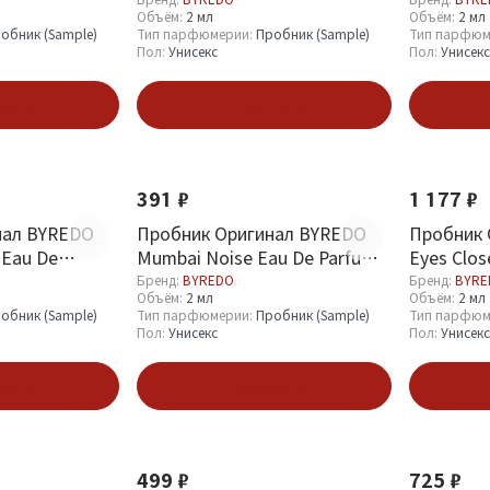
ml
Объём:
2 мл
Объём:
2 мл
обник (Sample)
Тип парфюмерии:
Пробник (Sample)
Тип парфюм
Пол:
Унисекс
Пол:
Унисекс
зину
В корзину
391 ₽
1 177 ₽
нал BYREDO
Пробник Оригинал BYREDO
Пробник 
 Eau De
Mumbai Noise Eau De Parfum 2
Eyes Clos
ml
ml
Бренд:
BYREDO
Бренд:
BYRE
Объём:
2 мл
Объём:
2 мл
обник (Sample)
Тип парфюмерии:
Пробник (Sample)
Тип парфюм
Пол:
Унисекс
Пол:
Унисекс
зину
В корзину
499 ₽
725 ₽