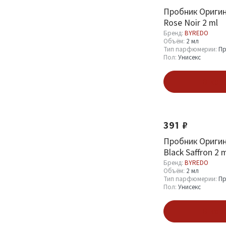
Пробник Ориги
Женский
1
Rose Noir 2 ml
Бренд:
BYREDO
Унисекс
28
Объём:
2 мл
Тип парфюмерии:
Пр
Пол:
Унисекс
Показать
В кор
391 ₽
Пробник Ориги
Black Saffron 2 
Бренд:
BYREDO
Объём:
2 мл
Тип парфюмерии:
Пр
Пол:
Унисекс
В кор