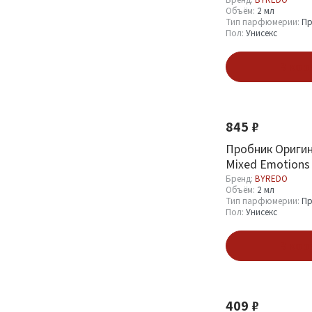
Объём:
2 мл
Тип парфюмерии:
Пр
Пол:
Унисекс
Бренд
В кор
BYREDO
29
845 ₽
Объём
Пробник Ориги
Mixed Emotions
2 мл
29
Parfum 2 ml
Бренд:
BYREDO
Объём:
2 мл
Тип парфюмерии:
Пр
Пол:
Унисекс
Тип парфюмерии
В кор
Пробник (Sample)
29
409 ₽
Пол