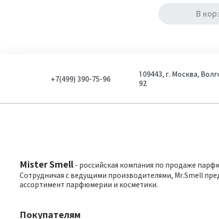
В кор
109443, г. Москва, Вол
+7(499) 390-75-96
92
Mister Smell
- российская компания по продаже парф
Сотрудничая с ведущими производителями, Mr.Smell пре
ассортимент парфюмерии и косметики.
Покупателям