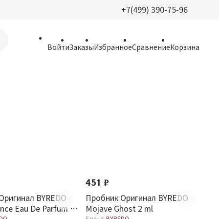
+7(499) 390-75-96
+7(499) 390-
Войти
Заказы
Избранное
Сравнение
Корзина
allparfume@mail.r
Пн - Вс: 9:30 - 21:3
109443, г. Москва,
Волгоградский пр.,
451 ₽
Оригинал BYREDO
Пробник Оригинал BYREDO
ence Eau De Parfum 2
Mojave Ghost 2 ml
DO
Бренд:
BYREDO