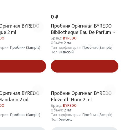
0 ₽
Оригинал BYREDO
Пробник Оригинал BYREDO
que 2 ml
Bibliotheque Eau De Parfum 2
ml
DO
Бренд:
BYREDO
Объём:
2 мл
ерии:
Пробник (Sample)
Тип парфюмерии:
Пробник (Sample)
Пол:
Женский
В корзину
Подписаться
Оригинал BYREDO
Пробник Оригинал BYREDO
andarin 2 ml
Eleventh Hour 2 ml
DO
Бренд:
BYREDO
Объём:
2 мл
ерии:
Пробник (Sample)
Тип парфюмерии:
Пробник (Sample)
Пол:
Унисекс