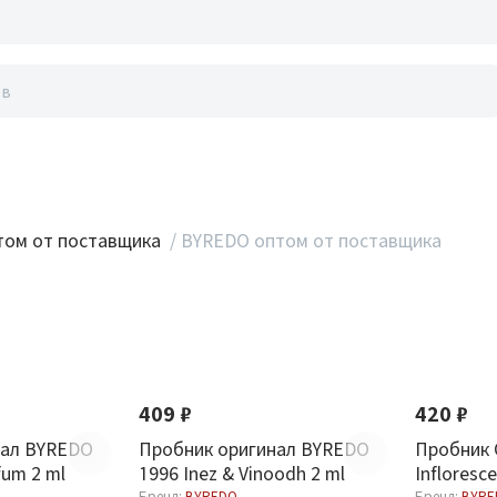
акты
ом от поставщика
/
BYREDO оптом от поставщика
409 ₽
420 ₽
нал BYREDO
Пробник оригинал BYREDO
Пробник 
fum 2 ml
1996 Inez & Vinoodh 2 ml
Infloresc
Бренд:
BYREDO
Бренд:
BYRE