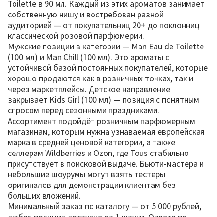
Toilette в 90 мл. Каждый из этих ароматов занимает
собственную нишу и востребован разной
аудиторией — от покупательниц 20+ до поклонниц
классической розовой парфюмерии.
Мужские позиции в категории — Man Eau de Toilette
(100 мл) и Man Chill (100 мл). Это ароматы с
устойчивой базой постоянных покупателей, которые
хорошо продаются как в розничных точках, так и
через маркетплейсы. Детское направление
закрывает Kids Girl (100 мл) — позиция с понятным
спросом перед сезонными праздниками.
Ассортимент подойдёт розничным парфюмерным
магазинам, которым нужна узнаваемая европейская
марка в средней ценовой категории, а также
селлерам Wildberries и Ozon, где Tous стабильно
присутствует в поисковой выдаче. Бьюти-мастера и
небольшие шоурумы могут взять тестеры
оригиналов для демонстрации клиентам без
больших вложений.
Минимальный заказ по каталогу — от 5 000 рублей,
любая позиция доступна от 1 штуки. Оплата по