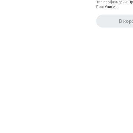
Тип парфюмерии:
Пр
Объём
Пол:
Унисекс
2 мл
В кор
2
Тип парфюмерии
Пробник (Sample)
2
Пол
Женский
1
Унисекс
1
Показать