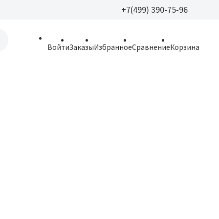
+7(499) 390-75-96
+7(499) 390-
Войти
Заказы
Избранное
Сравнение
Корзина
allparfume@mail.r
Пн - Вс: 9:30 - 21:3
109443, г. Москва,
Волгоградский пр.,