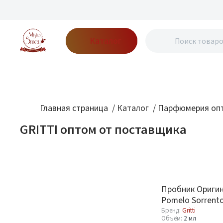
Каталог
Бренды
Акции
Блог
О нас
Доставка
Оплата
Конт
Главная страница
/
Каталог
/
Парфюмерия опт
GRITTI оптом от поставщика
Фильтр
По новизне
Бренд
Пробник Оригин
Gritti
Pomelo Sorrent
2
Parfum 2 ml
Бренд:
Gritti
Объём:
2 мл