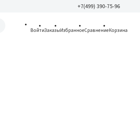
+7(499) 390-75-96
+7(499) 390-
Войти
Заказы
Избранное
Сравнение
Корзина
allparfume@mail.r
Пн - Вс: 9:30 - 21:3
109443, г. Москва,
Волгоградский пр.,