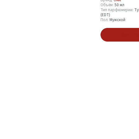
Объём:
50 мл
Объём
Тип парфюмерии:
Ту
(EDT)
Пол:
Мужской
50 мл
1
Подпис
Тип парфюмерии
Туалетная вода (EDT)
1
Пол
Мужской
1
Показать