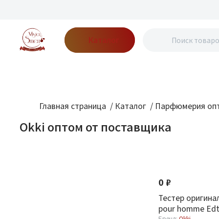
Каталог
Бренды
Акции
Блог
О нас
Доставка
Оплата
Конт
Главная страница
/
Каталог
/
Парфюмерия опт
Okki оптом от поставщика
Фильтр
По новизне
Бренд
0 ₽
Okki
1
Тестер оригинал
pour homme Edt
Бренд:
Okki