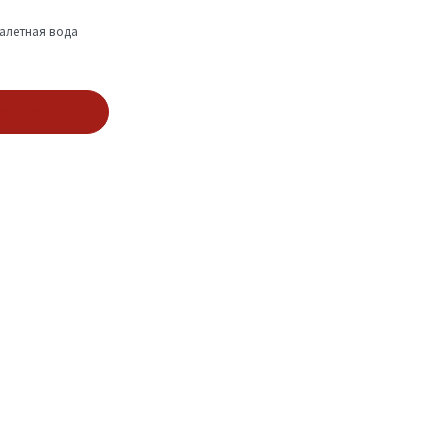
алетная вода
аться