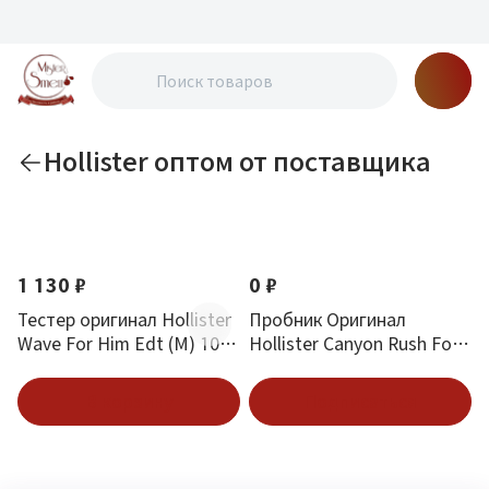
Hollister оптом от поставщика
По новизне
1 130 ₽
0 ₽
Тестер оригинал Hollister
Пробник Оригинал
Wave For Him Edt (M) 100
Hollister Canyon Rush For
мл
Her 2 ml
В корзину
Подписаться