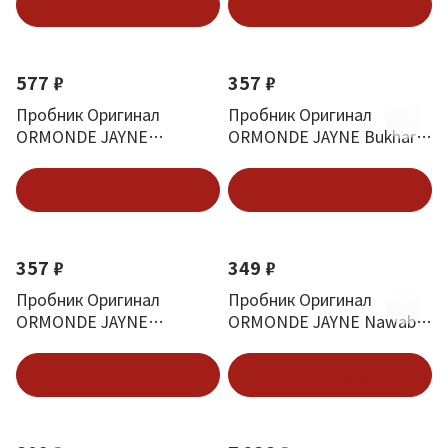
В корзину
В корзину
577 ₽
357 ₽
Пробник Оригинал
Пробник Оригинал
ORMONDE JAYNE
ORMONDE JAYNE Bukhara
Montabaco Intensivo Eau
Eau De Parfum Аромат
De Parfum Интенсивный
Востока 2.5 ml
В корзину
В корзину
2.5 ml
357 ₽
349 ₽
Пробник Оригинал
Пробник Оригинал
ORMONDE JAYNE
ORMONDE JAYNE Nawab
Arabesque 2.5 ml
Of Oudh Intensivo 2.5 ml
В корзину
В корзину
Новинка
Хит