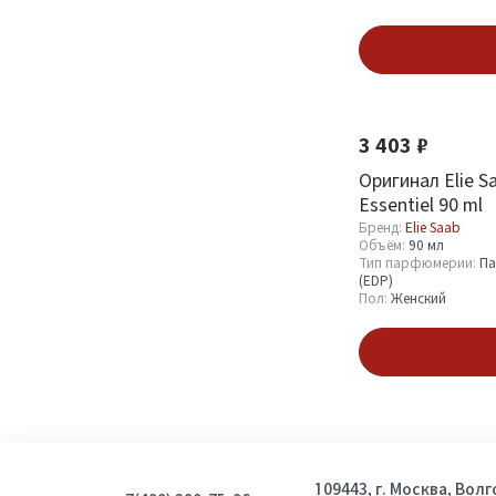
Подпис
3 403 ₽
Оригинал Elie S
Essentiel 90 ml
Бренд:
Elie Saab
Объём:
90 мл
Тип парфюмерии:
Па
(EDP)
Пол:
Женский
Подпис
109443, г. Москва, Вол