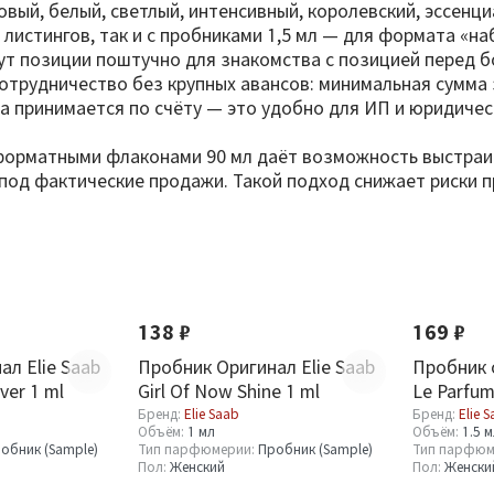
вый, белый, светлый, интенсивный, королевский, эссенциа
листингов, так и с пробниками 1,5 мл — для формата «н
ут позиции поштучно для знакомства с позицией перед б
сотрудничество без крупных авансов: минимальная сумма
а принимается по счёту — это удобно для ИП и юридичес
ноформатными флаконами 90 мл даёт возможность выстраив
од фактические продажи. Такой подход снижает риски пр
Новинка
138 ₽
169 ₽
ал Elie Saab
Пробник Оригинал Elie Saab
Пробник о
ver 1 ml
Girl Of Now Shine 1 ml
Le Parfum
Бренд:
Elie Saab
Бренд:
Elie 
Объём:
1 мл
Объём:
1.5 
обник (Sample)
Тип парфюмерии:
Пробник (Sample)
Тип парфюм
Пол:
Женский
Пол:
Женски