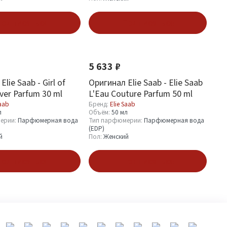
одписаться
Подписаться
5 633 ₽
lie Saab - Girl of
Оригинал Elie Saab - Elie Saab
er Parfum 30 ml
L'Eau Couture Parfum 50 ml
Saab
Бренд:
Elie Saab
л
Объём:
50 мл
ерии:
Парфюмерная вода
Тип парфюмерии:
Парфюмерная вода
(EDP)
й
Пол:
Женский
одписаться
Подписаться