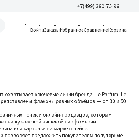
+7(499) 390-75-96
+7(499) 390-
Войти
Заказы
Избранное
Сравнение
Корзина
allparfume@mail.r
Пн - Вс: 9:30 - 21:3
109443, г. Москва,
Волгоградский пр.,
нт охватывает ключевые линии бренда: Le Parfum, Le
ove. Представлены флаконы разных объёмов — от 30 и 50
розничных точек и онлайн-продавцов, которым
имает нишу женской нишевой парфюмерии
зина или карточки на маркетплейсе.
на позволяет предложить покупателям популярные