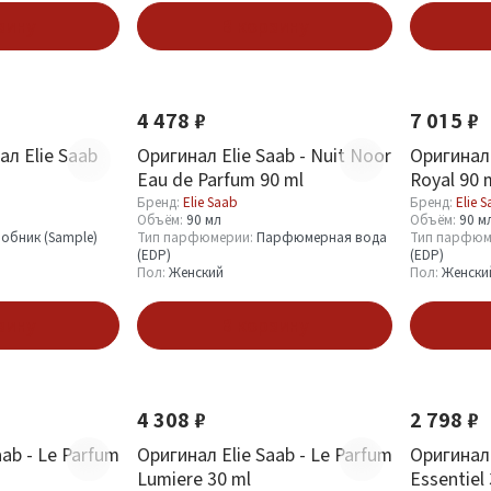
зину
В корзину
4 478 ₽
7 015 ₽
л Elie Saab
Оригинал Elie Saab - Nuit Noor
Оригинал 
Eau de Parfum 90 ml
Royal 90 
Бренд:
Elie Saab
Бренд:
Elie 
Объём:
90 мл
Объём:
90 м
обник (Sample)
Тип парфюмерии:
Парфюмерная вода
Тип парфюм
(EDP)
(EDP)
Пол:
Женский
Пол:
Женски
зину
В корзину
4 308 ₽
2 798 ₽
aab - Le Parfum
Оригинал Elie Saab - Le Parfum
Оригинал 
Lumiere 30 ml
Essentiel