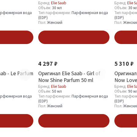
Бренд:
Elie Saab
Бренд:
Elie 
Объём:
30 мл
Объём:
30 м
рфюмерная вода
Тип парфюмерии:
Парфюмерная вода
Тип парфюм
(EDP)
(EDP)
Пол:
Женский
Пол:
Женски
зину
В корзину
4 297 ₽
5 310 ₽
aab - Le Parfum
Оригинал Elie Saab - Girl of
Оригинал E
Now Shine Parfum 50 ml
Now Lovel
Бренд:
Elie Saab
Бренд:
Elie 
Объём:
50 мл
Объём:
90 м
рфюмерная вода
Тип парфюмерии:
Парфюмерная вода
Тип парфюм
(EDP)
(EDP)
Пол:
Женский
Пол:
Женски
зину
В корзину