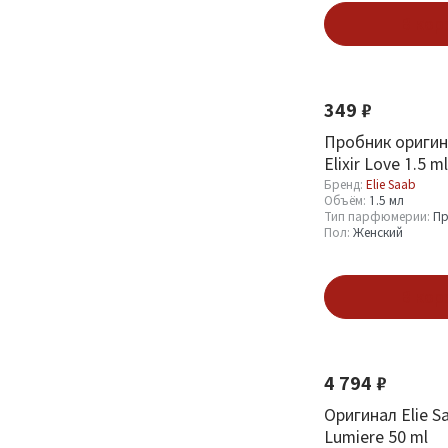
Бренд
В кор
Elie Saab
28
349 ₽
Объём
Пробник оригина
Elixir Love 1.5 ml
1 мл
2
Бренд:
Elie Saab
Объём:
1.5 мл
1.5 мл
5
Тип парфюмерии:
Пр
Пол:
Женский
125 мл
1
30 мл
6
В кор
Смотреть все
Тип парфюмерии
4 794 ₽
Оригинал Elie S
Парфюмерная вода
2
Lumiere 50 ml
(EDP)
0