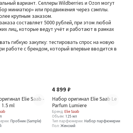
льный вариант. Селлеры Wildberries и Ozon могут
абор миниатюр» или продвижения через сэмплы.
олее крупным заказом.
 заказа составляет 5000 рублей, при этом любой
ких лиц, которые ведут учёт и работают в рамках
ать гибкую закупку: тестировать спрос на новую
и работе с брендом, который впервые вводится в
Новинка
4 899 ₽
ригинал Elie Saab -
Набор оригинал Elie Saab Le
 1.5 ml
Parfum Lumiere
Saab
Бренд:
Elie Saab
мл
Объём:
125 мл
ерии:
Пробник (Sample)
Тип парфюмерии:
Набор парфюмерии
й
Пол:
Женский