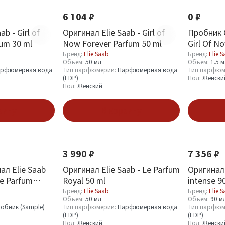
6 104 ₽
0 ₽
b - Girl of
Оригинал Elie Saab - Girl of
Пробник 
um 30 ml
Now Forever Parfum 50 ml
Girl Of N
Бренд:
Elie Saab
Бренд:
Elie 
Объём:
50 мл
Объём:
1.5 
рфюмерная вода
Тип парфюмерии:
Парфюмерная вода
Тип парфюм
(EDP)
Пол:
Женски
Пол:
Женский
зину
В корзину
П
3 990 ₽
7 356 ₽
ал Elie Saab
Оригинал Elie Saab - Le Parfum
Оригинал 
De Parfum
Royal 50 ml
intense 9
1.5 ml
Бренд:
Elie Saab
Бренд:
Elie 
Объём:
50 мл
Объём:
90 м
обник (Sample)
Тип парфюмерии:
Парфюмерная вода
Тип парфюм
(EDP)
(EDP)
Пол:
Женский
Пол:
Женски