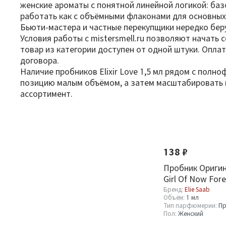
женские ароматы с понятной линейной логикой: базо
работать как с объёмными флаконами для основных 
Бьюти-мастера и частные перекупщики нередко бер
Условия работы с mistersmell.ru позволяют начать 
товар из категории доступен от одной штуки. Оплат
договора.
Наличие пробников Elixir Love 1,5 мл рядом с пол
позицию малым объёмом, а затем масштабировать п
ассортимент.
Фильтр
По новизне
Оптовая стоимость
138 ₽
От
До
Пробник Оригин
Girl Of Now Fore
Бренд:
Elie Saab
Объём:
1 мл
Тип парфюмерии:
Пр
Пол:
Женский