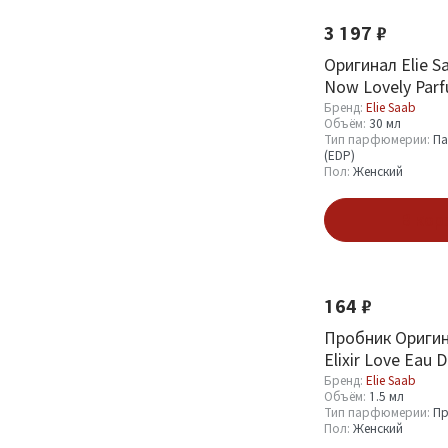
3 197 ₽
Оригинал Elie Saa
Now Lovely Parf
Бренд:
Elie Saab
Объём:
30 мл
Тип парфюмерии:
Па
(EDP)
Пол:
Женский
В кор
164 ₽
Пробник Оригин
Elixir Love Eau 
Элексир Любви 
Бренд:
Elie Saab
Объём:
1.5 мл
Тип парфюмерии:
Пр
Пол:
Женский