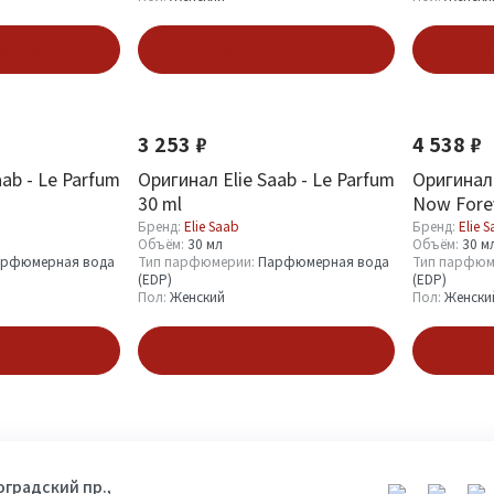
аться
Подписаться
П
3 253 ₽
4 538 ₽
aab - Le Parfum
Оригинал Elie Saab - Le Parfum
Оригинал E
30 ml
Now Forev
Бренд:
Elie Saab
Бренд:
Elie 
Объём:
30 мл
Объём:
30 м
рфюмерная вода
Тип парфюмерии:
Парфюмерная вода
Тип парфюм
(EDP)
(EDP)
Пол:
Женский
Пол:
Женски
аться
Подписаться
П
гоградский пр.,