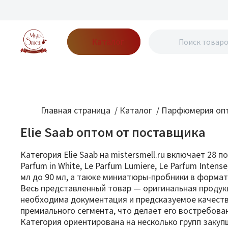
Каталог
Бренды
Акции
Блог
О нас
Доставка
Оплата
Конт
Главная страница
/
Каталог
/
Парфюмерия опт
Elie Saab оптом от поставщика
Категория Elie Saab на mistersmell.ru включает 28
Parfum in White, Le Parfum Lumiere, Le Parfum Intens
мл до 90 мл, а также миниатюры-пробники в формате
Весь представленный товар — оригинальная продук
необходима документация и предсказуемое качеств
премиального сегмента, что делает его востребов
Категория ориентирована на несколько групп заку