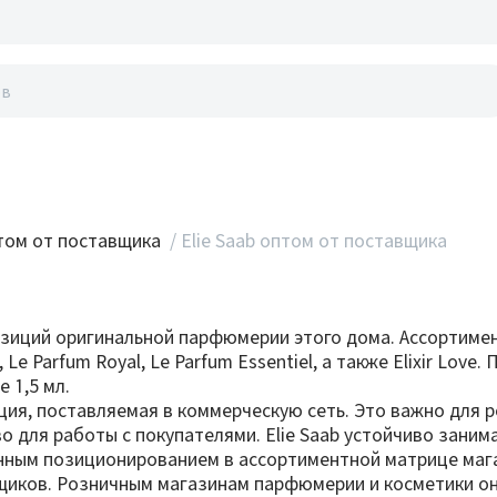
акты
ом от поставщика
/
Elie Saab оптом от поставщика
 позиций оригинальной парфюмерии этого дома. Ассортиме
e, Le Parfum Royal, Le Parfum Essentiel, а также Elixir L
 1,5 мл.
ция, поставляемая в коммерческую сеть. Это важно для 
о для работы с покупателями. Elie Saab устойчиво зан
анным позиционированием в ассортиментной матрице мага
пщиков. Розничным магазинам парфюмерии и косметики о