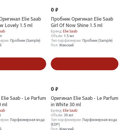
0 ₽
Оригинал Elie Saab
Пробник Оригинал Elie Saab
ow Lovely 1.5 ml
Girl Of Now Shine 1.5 ml
Saab
Бренд:
Elie Saab
мл
Объём:
1.5 мл
ерии:
Пробник (Sample)
Тип парфюмерии:
Пробник (Sample)
й
Пол:
Женский
одписаться
Подписаться
0 ₽
Elie Saab - Le Parfum
Оригинал Elie Saab - Le Parfum
0 ml
in White 30 ml
Saab
Бренд:
Elie Saab
л
Объём:
30 мл
ерии:
Парфюмерная вода
Тип парфюмерии:
Парфюмерная вода
(EDP)
й
Пол:
Женский