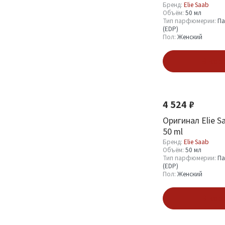
Бренд:
Elie Saab
Пробник (Sample)
7
Объём:
50 мл
Тип парфюмерии:
Па
Набор парфюмерии
1
(EDP)
Пол:
Женский
В кор
Пол
Женский
28
4 524 ₽
Оригинал Elie S
Показать
50 ml
Бренд:
Elie Saab
Объём:
50 мл
Тип парфюмерии:
Па
(EDP)
Пол:
Женский
В кор