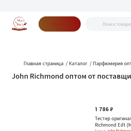
Каталог
Бренды
Акции
Блог
О нас
Доставка
Оплата
Конт
Главная страница
/
Каталог
/
Парфюмерия опт
John Richmond оптом от поставщ
Фильтр
По новизне
Бренд
1 786 ₽
John Richmond
1
Тестер оригина
Richmond Edt (M
Бренд:
John Richmo