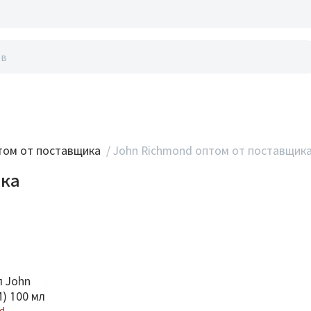
акты
ом от поставщика
/
John Richmond оптом от поставщик
ика
л John
) 100 мл
nd