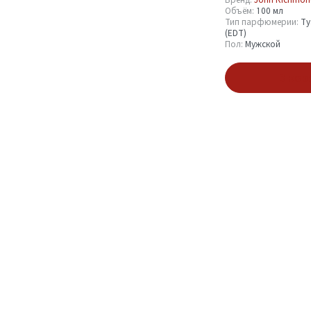
Объём:
100 мл
Объём
Тип парфюмерии:
Ту
(EDT)
Пол:
Мужской
100 мл
1
В кор
Тип парфюмерии
Туалетная вода (EDT)
1
Пол
Мужской
1
Показать