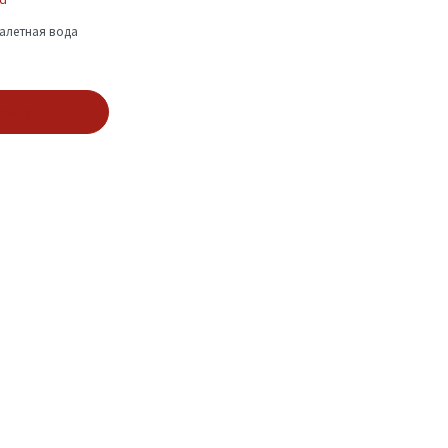
алетная вода
зину