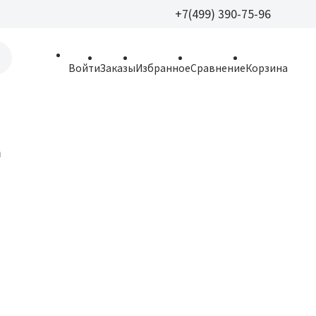
+7(499) 390-75-96
+7(499) 390-
Войти
Заказы
Избранное
Сравнение
Корзина
allparfume@mail.r
Пн - Вс: 9:30 - 21:3
109443, г. Москва,
а
Волгоградский пр.,