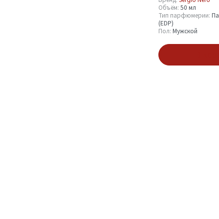
Объём:
50 мл
Объём
Тип парфюмерии:
Па
(EDP)
Пол:
Мужской
50 мл
1
В кор
Тип парфюмерии
Парфюмерная вода
1
(EDP)
Пол
Мужской
1
Показать