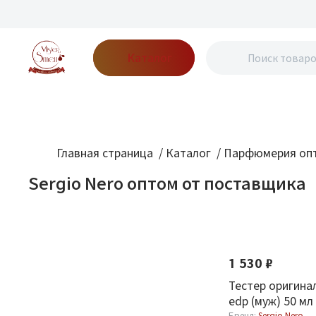
Каталог
Бренды
Акции
Блог
О нас
Доставка
Оплата
Конт
Главная страница
/
Каталог
/
Парфюмерия опт
Sergio Nero оптом от поставщика
Фильтр
По новизне
Бренд
1 530 ₽
Sergio Nero
1
Тестер оригинал
edp (муж) 50 мл
Бренд:
Sergio Nero