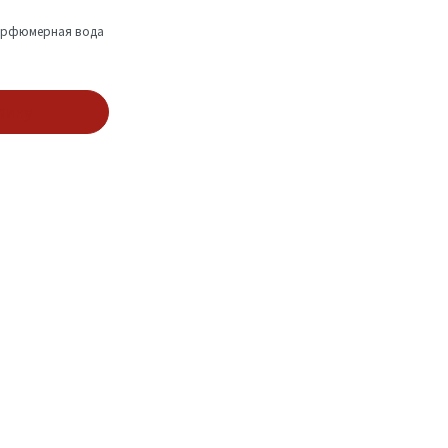
рфюмерная вода
зину