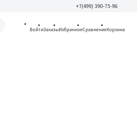
+7(499) 390-75-96
+7(499) 390-
Войти
Заказы
Избранное
Сравнение
Корзина
allparfume@mail.r
Пн - Вс: 9:30 - 21:3
109443, г. Москва,
Волгоградский пр.,