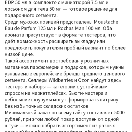
EDP 50 мл в комплекте с миниатюрой 7.5 мл и
лосьоном для тела 50 мл — готовое решение для
подарочного сегмента.
Среди мужских позиций представлены Moustache
Eau de Parfum 125 мл и Rochas Man 100 мл. Оба
аромата присутствуют в формате тестеров, что
даёт возможность расширить выкладку или
предложить покупателям пробный вариант по более
низкой цене.
Такой ассортимент востребован у розничных
магазинов парфюмерии и подарков, которым нужны
узнаваемые европейские бренды среднего ценового
сегмента. Селлеры Wildberries и Ozon найдут здесь
тестеры и наборы — категории с устойчивым
спросом на маркетплейсах. Бьюти-мастера и
небольшие шоурумы могут формировать витрину
без избыточных складских остатков.
Минимальный заказ по всему сайту составляет 5000
рублей, при этом любой товар доступен от одной
штуки — можно набрать ассортимент из разных
позиций без обязательства брать объём по каждому