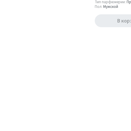
Тип парфюмерии:
Пр
Объём
Пол:
Мужской
1.8 мл
В кор
2
Тип парфюмерии
Пробник (Sample)
2
Пол
Мужской
1
Унисекс
1
Показать