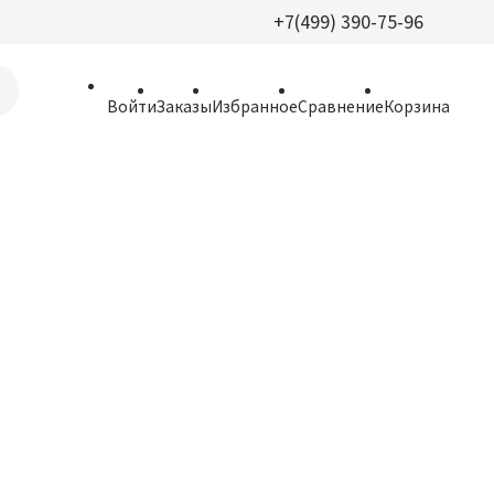
+7(499) 390-75-96
+7(499) 390-
Войти
Заказы
Избранное
Сравнение
Корзина
allparfume@mail.r
Пн - Вс: 9:30 - 21:3
109443, г. Москва,
Волгоградский пр.,