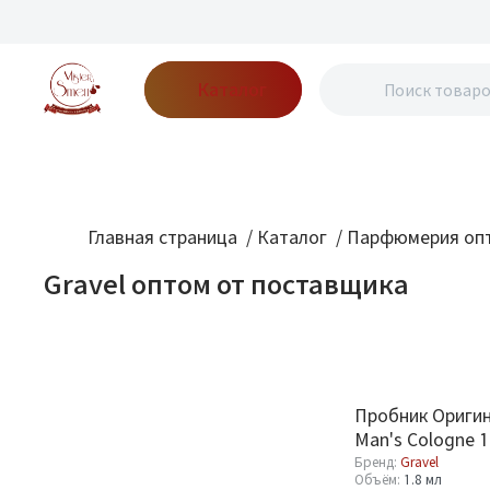
Каталог
Бренды
Акции
Блог
О нас
Доставка
Оплата
Конт
Главная страница
/
Каталог
/
Парфюмерия опт
Gravel оптом от поставщика
Фильтр
По новизне
Бренд
Пробник Оригин
Gravel
Man's Cologne 1
2
Бренд:
Gravel
Объём:
1.8 мл