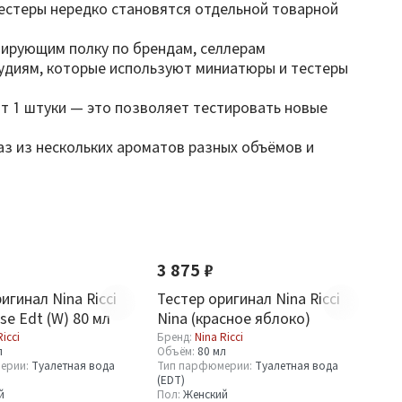
 тестеры нередко становятся отдельной товарной
ирующим полку по брендам, селлерам
тудиям, которые используют миниатюры и тестеры
 от 1 штуки — это позволяет тестировать новые
аз из нескольких ароматов разных объёмов и
3 875 ₽
игинал Nina Ricci
Тестер оригинал Nina Ricci
se Edt (W) 80 мл
Nina (красное яблоко)
Ricci
Бренд:
Nina Ricci
л
Объём:
80 мл
ерии:
Туалетная вода
Тип парфюмерии:
Туалетная вода
(EDT)
й
Пол:
Женский