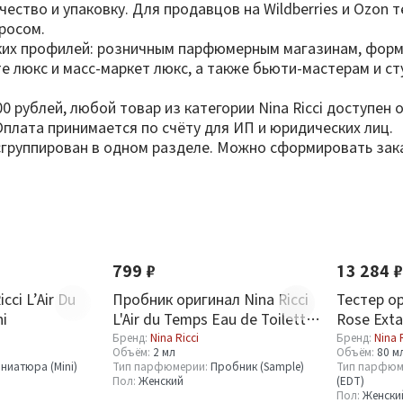
чество и упаковку. Для продавцов на Wildberries и Ozon
росом.
ких профилей: розничным парфюмерным магазинам, форм
е люкс и масс-маркет люкс, а также бьюти-мастерам и с
00 рублей, любой товар из категории Nina Ricci доступен
Оплата принимается по счёту для ИП и юридических лиц.
 сгруппирован в одном разделе. Можно сформировать зак
799 ₽
13 284 ₽
cci L’Air Du
Пробник оригинал Nina Ricci
Тестер ор
ni
L'Air du Temps Eau de Toilette
Rose Exta
2 ml
Бренд:
Nina Ricci
Бренд:
Nina 
Объём:
2 мл
Объём:
80 м
ниатюра (Mini)
Тип парфюмерии:
Пробник (Sample)
Тип парфюм
Пол:
Женский
(EDT)
Пол:
Женски