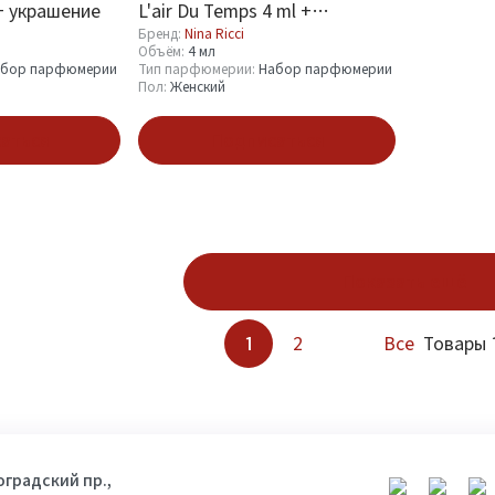
 + украшение
L'air Du Temps 4 ml +
украшение
Бренд:
Nina Ricci
Объём:
4 мл
абор парфюмерии
Тип парфюмерии:
Набор парфюмерии
Пол:
Женский
аться
Подписаться
Показать ещё
1
2
Все
Товары 1
гоградский пр.,