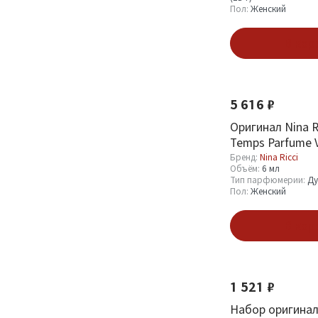
Пол:
Женский
В кор
5 616 ₽
Оригинал Nina Ric
Temps Parfume V
Бренд:
Nina Ricci
Объём:
6 мл
Тип парфюмерии:
Ду
Пол:
Женский
В кор
Новинка
1 521 ₽
Набор оригинал 