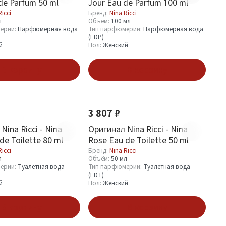
 de Parfum 50 ml
Jour Eau de Parfum 100 ml
Ricci
Бренд:
Nina Ricci
л
Объём:
100 мл
ерии:
Парфюмерная вода
Тип парфюмерии:
Парфюмерная вода
(EDP)
й
Пол:
Женский
В корзину
В корзину
3 807 ₽
Nina Ricci - Nina
Оригинал Nina Ricci - Nina
de Toilette 80 ml
Rose Eau de Toilette 50 ml
Ricci
Бренд:
Nina Ricci
л
Объём:
50 мл
ерии:
Туалетная вода
Тип парфюмерии:
Туалетная вода
(EDT)
й
Пол:
Женский
В корзину
В корзину