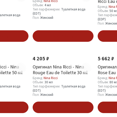
Ricci Eau
Бренд:
Nina Ricci
Объём:
4 мл
Бренд:
Nina 
Тип парфюмерии:
Туалетная вода
Объём:
50 м
(EDT)
алетная вода
Тип парфюм
Пол:
Женский
(EDP)
Пол:
Женски
зину
В корзину
4 205 ₽
5 662 ₽
cci - Nina
Оригинал Nina Ricci - Nina
Оригинал 
ilette 50 ml
Rouge Eau de Toilette 30 ml
Rose Eau 
Бренд:
Nina Ricci
Бренд:
Nina 
Объём:
30 мл
Объём:
80 м
алетная вода
Тип парфюмерии:
Туалетная вода
Тип парфюм
(EDT)
(EDT)
Пол:
Женский
Пол:
Женски
зину
В корзину