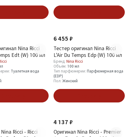
В корзину
В корзину
6 455 ₽
игинал Nina Ricci
Тестер оригинал Nina Ricci
Temps Edt (W) 100 мл
L'Air Du Temps Edp (W) 100 мл
Ricci
Бренд:
Nina Ricci
мл
Объём:
100 мл
ерии:
Туалетная вода
Тип парфюмерии:
Парфюмерная вода
(EDP)
й
Пол:
Женский
В корзину
В корзину
4 137 ₽
ina Ricci - Ricci
Оригинал Nina Ricci - Premier