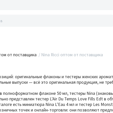
акты
ом от поставщика
/
Nina Ricci оптом от поставщика
9 позиций: оригинальные флаконы и тестеры женских аром
уальные выпуски — всё это оригинальная продукция, не т
m в полноформатном флаконе 50 мл, тестеры Nina (знаковы
дельно представлен тестер L'Air Du Temps Love Fills Edt в
логе есть миниатюра Nina L'Eau 4 мл и тестер Les Monstre
розничных точек и онлайн-торговли: они позволяют пред