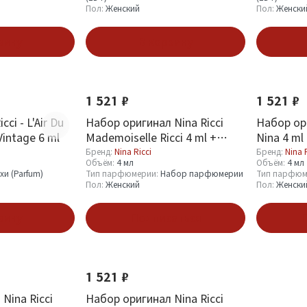
Пол:
Женский
Пол:
Женски
зину
В корзину
Новинка
Новинка
1 521 ₽
1 521 ₽
ci - L'Air Du
Набор оригинал Nina Ricci
Набор ори
intage 6 ml
Mademoiselle Ricci 4 ml +
Nina 4 ml
украшение
Бренд:
Nina Ricci
Бренд:
Nina 
Объём:
4 мл
Объём:
4 мл
хи (Parfum)
Тип парфюмерии:
Набор парфюмерии
Тип парфюм
Пол:
Женский
Пол:
Женски
зину
Подписаться
П
Новинка
1 521 ₽
Nina Ricci
Набор оригинал Nina Ricci