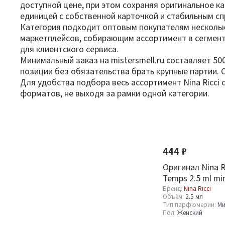
доступной цене, при этом сохраняя оригинальное ка
единицей с собственной карточкой и стабильным сп
Категория подходит оптовым покупателям несколь
маркетплейсов, собирающим ассортимент в сегмент
для клиентского сервиса.
Минимальный заказ на mistersmell.ru составляет 50
позиции без обязательства брать крупные партии. 
Для удобства подбора весь ассортимент Nina Ricci
форматов, не выходя за рамки одной категории.
Фильтр
По новизне
Оптовая стоимость
444 ₽
От
До
Оригинал Nina Ri
Temps 2.5 ml mi
Бренд:
Nina Ricci
Объём:
2.5 мл
Тип парфюмерии:
Ми
Пол:
Женский