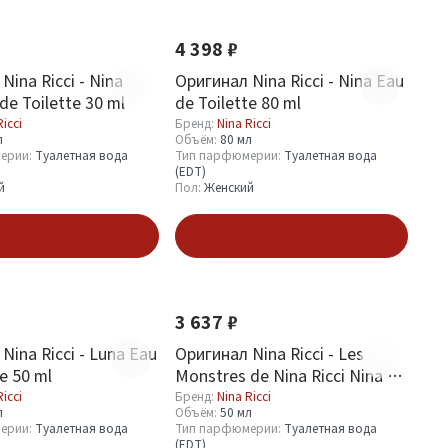
4 398 ₽
Nina Ricci - Nina
Оригинал Nina Ricci - Nina Eau
de Toilette 30 ml
de Toilette 80 ml
Ricci
Бренд:
Nina Ricci
л
Объём:
80 мл
ерии:
Туалетная вода
Тип парфюмерии:
Туалетная вода
(EDT)
й
Пол:
Женский
В корзину
В корзину
3 637 ₽
Nina Ricci - Luna Eau
Оригинал Nina Ricci - Les
te 50 ml
Monstres de Nina Ricci Nina 50
ml
Ricci
Бренд:
Nina Ricci
л
Объём:
50 мл
ерии:
Туалетная вода
Тип парфюмерии:
Туалетная вода
(EDT)