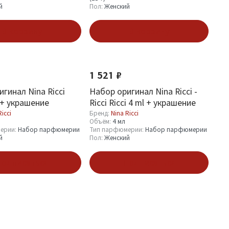
й
Пол:
Женский
В корзину
В корзину
Новинка
1 521 ₽
гинал Nina Ricci
Набор оригинал Nina Ricci -
 + украшение
Ricci Ricci 4 ml + украшение
Ricci
Бренд:
Nina Ricci
Объём:
4 мл
ерии:
Набор парфюмерии
Тип парфюмерии:
Набор парфюмерии
й
Пол:
Женский
одписаться
Подписаться