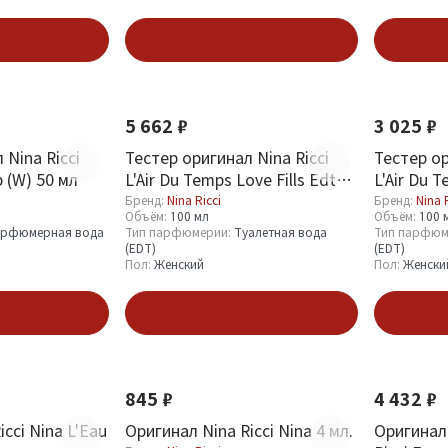
зину
В корзину
5 662 ₽
3 025 ₽
 Nina Ricci
Тестер оригинал Nina Ricci
Тестер ор
p (W) 50 мл
L'Air Du Temps Love Fills Edt
L'Air Du 
(W) 100 мл
Бренд:
Nina Ricci
Бренд:
Nina 
Объём:
100 мл
Объём:
100 
рфюмерная вода
Тип парфюмерии:
Туалетная вода
Тип парфюм
(EDT)
(EDT)
Пол:
Женский
Пол:
Женски
зину
В корзину
845 ₽
4 432 ₽
cci Nina L'Eau
Оригинал Nina Ricci Nina 4 мл.
Оригинал N