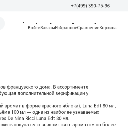
+7(499) 390-75-96
+7(499) 390-
Войти
Заказы
Избранное
Сравнение
Корзина
allparfume@mail.r
Пн - Вс: 9:30 - 21:3
109443, г. Москва,
Волгоградский пр.,
атов французского дома. В ассортименте
ребующая дополнительной верификации у
й аромат в форме красного яблока), Luna Edt 80 мл,
 объёме 100 мл — одна из наиболее узнаваемых
s De Nina Ricci Luna Edt 80 мл.
ложить покупателю знакомство с ароматом по более