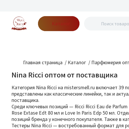
Каталог
Бренды
Акции
Блог
О нас
Доставка
Оплата
Конт
Главная страница
/
Каталог
/
Парфюмерия опт
Nina Ricci оптом от поставщика
Категория Nina Ricci на mistersmell.ru включает 3
представлены как классические линейки, так и акт
поставщика.
Среди ключевых позиций — Ricci Ricci Eau de Parfu
Rose Extase Edt 80 мл и Love In Paris Edp 50 мл. От
позиций бренда у конечного покупателя. Также в ката
Тестеры Nina Ricci — востребованный формат для 