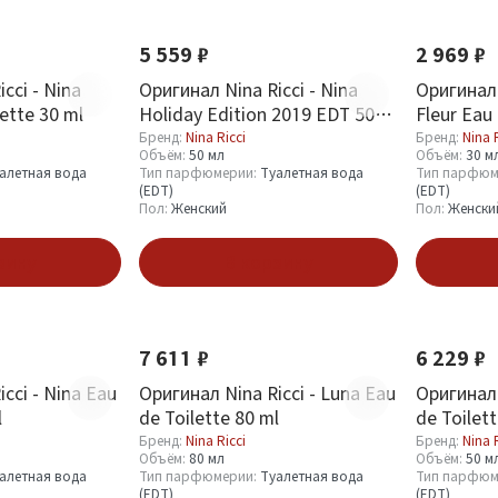
5 559 ₽
2 969 ₽
cci - Nina
Оригинал Nina Ricci - Nina
Оригинал 
ette 30 ml
Holiday Edition 2019 EDT 50
Fleur Eau 
ml
Бренд:
Nina Ricci
Бренд:
Nina 
Объём:
50 мл
Объём:
30 м
алетная вода
Тип парфюмерии:
Туалетная вода
Тип парфюм
(EDT)
(EDT)
Пол:
Женский
Пол:
Женски
зину
В корзину
7 611 ₽
6 229 ₽
cci - Nina Eau
Оригинал Nina Ricci - Luna Eau
Оригинал 
l
de Toilette 80 ml
de Toilet
Бренд:
Nina Ricci
Бренд:
Nina 
Объём:
80 мл
Объём:
50 м
алетная вода
Тип парфюмерии:
Туалетная вода
Тип парфюм
(EDT)
(EDT)