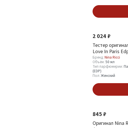
Бренд
В кор
Nina Ricci
39
2 024 ₽
Объём
Тестер оригинал
Love In Paris Ed
100 мл
4
Бренд:
Nina Ricci
2 мл
1
Объём:
50 мл
Тип парфюмерии:
Па
2.5 мл
1
(EDP)
Пол:
Женский
20 мл
1
В кор
Смотреть все
Тип парфюмерии
845 ₽
Парфюмерная вода
Оригинал Nina Ri
9
(EDP)