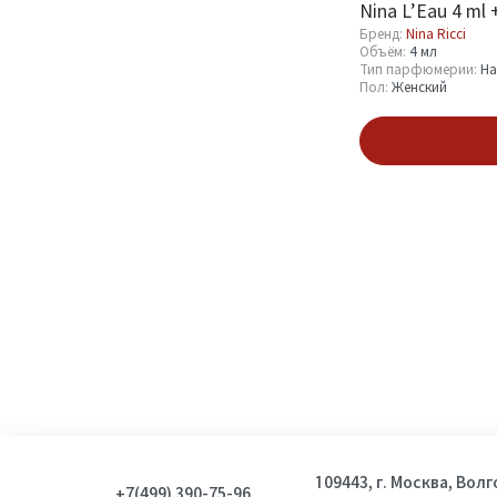
Nina L’Eau 4 ml
Бренд:
Nina Ricci
Объём:
4 мл
Тип парфюмерии:
Н
Пол:
Женский
Подпис
109443, г. Москва, Вол
+7(499) 390-75-96