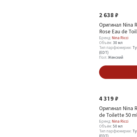
2 638 ₽
Оригинал Nina Ri
Rose Eau de Toil
Бренд:
Nina Ricci
Объём:
30 мл
Тип парфюмерии:
Ту
(EDT)
Пол:
Женский
В кор
4 319 ₽
Оригинал Nina Ri
de Toilette 50 m
Бренд:
Nina Ricci
Объём:
50 мл
Тип парфюмерии:
Ту
(EDT)