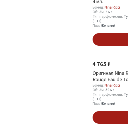
4 мл.
Туалетная вода
2
Бренд:
Nina Ricci
Объём:
4 мл
(EDT)
1
Тип парфюмерии:
Ту
(EDT)
Пробник (Sample)
1
Пол:
Женский
Миниатюра (Mini)
2
В кор
Смотреть все
Пол
4 765 ₽
Женский
Оригинал Nina Ri
39
Rouge Eau de To
Бренд:
Nina Ricci
Объём:
50 мл
Показать
Тип парфюмерии:
Ту
(EDT)
Пол:
Женский
В кор