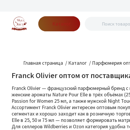
Каталог
Бренды
Акции
Блог
О нас
Доставка
Оплата
Конт
Главная страница
/
Каталог
/
Парфюмерия опт
Franck Olivier оптом от поставщик
Franck Olivier — французский парфюмерный бренд с 
женские ароматы Nature Pour Elle в трёх объёмах (25 
Passion for Women 25 мл, а также мужской Night To
Ассортимент Franck Olivier интересен оптовым пок
сегментах и хорошо заходит как в розничную торго
Elle в 25, 50 и 75 мл — позволяет формировать мат
Для селлеров Wildberries и Ozon категория удобна т