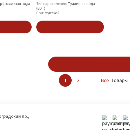
рфюмерная вода
Тип парфюмерии:
Туалетная вода
(EDT)
Пол:
Мужской
зину
В корзину
Показать ещё
1
2
Все
Товары 1
гоградский пр.,