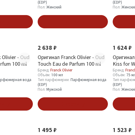
(EDP)
(EDP)
Пол:
Женский
Пол:
Женски
зину
В корзину
2 638 ₽
1 624 ₽
Olivier - Oud
Оригинал Franck Olivier - Oud
Оригинал 
arfum 100 ml
Touch Eau de Parfum 100 ml
Kiss for 
Бренд:
Franck Olivier
Бренд:
Franck
Объём:
100 мл
Объём:
75 м
рфюмерная вода
Тип парфюмерии:
Парфюмерная вода
Тип парфюм
(EDP)
(EDP)
Пол:
Мужской
Пол:
Женски
зину
В корзину
1 495 ₽
1 523 ₽