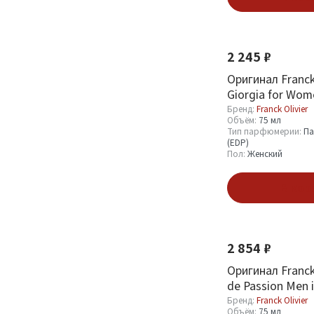
2 245 ₽
Оригинал Franck 
Giorgia for Wom
Бренд:
Franck Olivier
Объём:
75 мл
Тип парфюмерии:
Па
(EDP)
Пол:
Женский
В кор
2 854 ₽
Оригинал Franck 
de Passion Men 
Бренд:
Franck Olivier
Объём:
75 мл