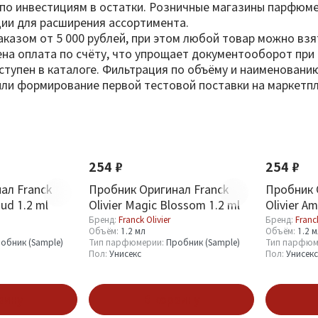
о инвестициям в остатки. Розничные магазины парфюмер
ции для расширения ассортимента.
заказом от 5 000 рублей, при этом любой товар можно вз
на оплата по счёту, что упрощает документооборот при 
доступен в каталоге. Фильтрация по объёму и наименован
или формирование первой тестовой поставки на маркетпл
254 ₽
254 ₽
ал Franck
Пробник Оригинал Franck
Пробник 
Oud 1.2 ml
Olivier Magic Blossom 1.2 ml
Olivier Am
Бренд:
Franck Olivier
Бренд:
Franck
Объём:
1.2 мл
Объём:
1.2 
обник (Sample)
Тип парфюмерии:
Пробник (Sample)
Тип парфюм
Пол:
Унисекс
Пол:
Унисекс
зину
В корзину