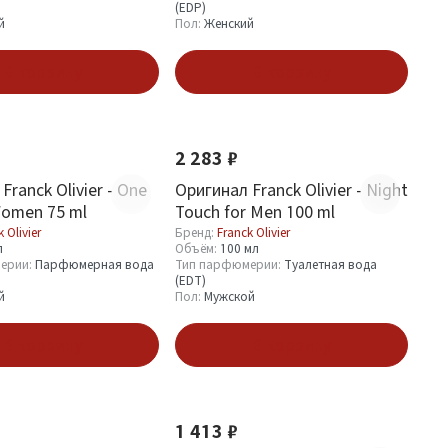
(EDP)
й
Пол:
Женский
В корзину
В корзину
2 283 ₽
Franck Olivier - One
Оригинал Franck Olivier - Night
Women 75 ml
Touch for Men 100 ml
 Olivier
Бренд:
Franck Olivier
л
Объём:
100 мл
ерии:
Парфюмерная вода
Тип парфюмерии:
Туалетная вода
(EDT)
й
Пол:
Мужской
В корзину
В корзину
1 413 ₽