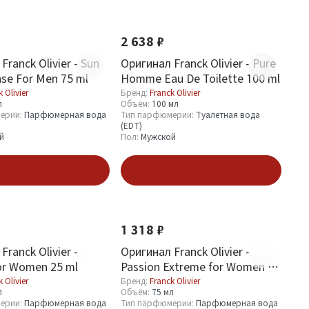
2 638 ₽
Franck Olivier - Sun
Оригинал Franck Olivier - Pure
nse For Men 75 ml
Homme Eau De Toilette 100 ml
 Olivier
Бренд:
Franck Olivier
л
Объём:
100 мл
ерии:
Парфюмерная вода
Тип парфюмерии:
Туалетная вода
(EDT)
й
Пол:
Мужской
В корзину
В корзину
1 318 ₽
Franck Olivier -
Оригинал Franck Olivier -
or Women 25 ml
Passion Extreme for Women 75
ml
 Olivier
Бренд:
Franck Olivier
л
Объём:
75 мл
ерии:
Парфюмерная вода
Тип парфюмерии:
Парфюмерная вода