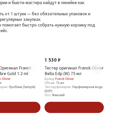
ии и бьюти-мастера найдут в линейке как
ять от 1 штуки — без обязательных упаковок и
регулярных закупках.
ию помогает быстро собрать нужную корзину под
ейс.
1 530 ₽
Оригинал Franck
Тестер оригинал Franck Olivier
bre Gold 1.2 ml
Bella Edp (W) 75 мл
 Olivier
Бренд:
Franck Olivier
мл
Объём:
75 мл
ерии:
Пробник (Sample)
Тип парфюмерии:
Парфюмерная вода
(EDP)
Пол:
Женский
В корзину
В корзину