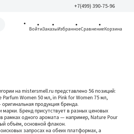
+7(499) 390-75-96
+7(499) 390-
Войти
Заказы
Избранное
Сравнение
Корзина
allparfume@mail.r
Пн - Вс: 9:30 - 21:3
109443, г. Москва,
Волгоградский пр.,
ории на mistersmell.ru представлено 56 позиций:
de Parfum Women 50 мл, in Pink for Women 75 мл,
 — оригинальная продукция бренда.
и марки. Бренд присутствует в разных ценовых
 в рамках одного аромата — например, Nature Pour
ный объём, основной флакон.
 поисковых запросах на обеих платформах, а