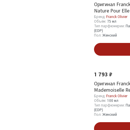
Оригинал Franck 
Nature Pour Elle
Бренд:
Franck Olivier
Объём:
75 мл
Тип парфюмерии:
Па
(EDP)
Пол:
Женский
В кор
1 793 ₽
Оригинал Franck 
Mademoiselle R
100 ml
Бренд:
Franck Olivier
Объём:
100 мл
Тип парфюмерии:
Па
(EDP)
Пол:
Женский
В кор