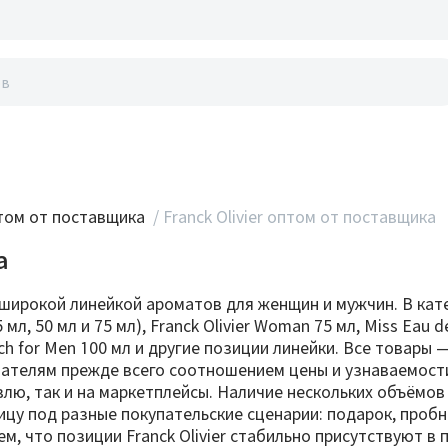
акты
ом от поставщика
/
Franck Olivier оптом от поставщика
а
широкой линейкой ароматов для женщин и мужчин. В катег
мл, 50 мл и 75 мл), Franck Olivier Woman 75 мл, Miss Eau 
uch for Men 100 мл и другие позиции линейки. Все товары
упателям прежде всего соотношением цены и узнаваемост
влю, так и на маркетплейсы. Наличие нескольких объёмов
рицу под разные покупательские сценарии: подарок, проб
ем, что позиции Franck Olivier стабильно присутствуют в