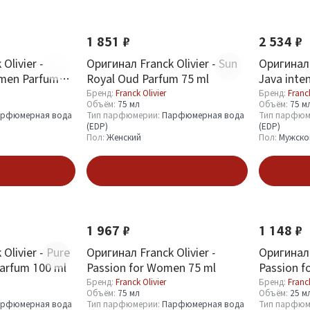
1 851 ₽
2 534 ₽
Olivier -
Оригинал Franck Olivier - Sun
Оригинал 
men Parfum
Royal Oud Parfum 75 ml
Java inte
Бренд:
Franck Olivier
Бренд:
Franck
Объём:
75 мл
Объём:
75 м
рфюмерная вода
Тип парфюмерии:
Парфюмерная вода
Тип парфюм
(EDP)
(EDP)
Пол:
Женский
Пол:
Мужско
зину
В корзину
1 967 ₽
1 148 ₽
Olivier - Pure
Оригинал Franck Olivier -
Оригинал 
arfum 100 ml
Passion for Women 75 ml
Passion f
Бренд:
Franck Olivier
Бренд:
Franck
Объём:
75 мл
Объём:
25 м
рфюмерная вода
Тип парфюмерии:
Парфюмерная вода
Тип парфюм