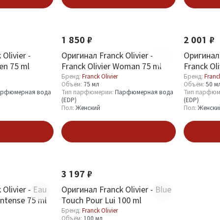
1 850 ₽
2 001 ₽
Olivier -
Оригинал Franck Olivier -
Оригинал 
en 75 ml
Franck Olivier Woman 75 ml
Franck Ol
Бренд:
Franck Olivier
Бренд:
Franck
Объём:
75 мл
Объём:
50 м
рфюмерная вода
Тип парфюмерии:
Парфюмерная вода
Тип парфюм
(EDP)
(EDP)
Пол:
Женский
Пол:
Женски
зину
В корзину
3 197 ₽
Olivier - Eau
Оригинал Franck Olivier - Blue
intense 75 ml
Touch Pour Lui 100 ml
Бренд:
Franck Olivier
Объём:
100 мл