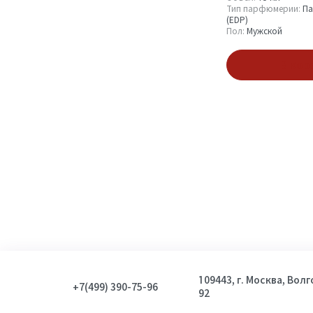
Тип парфюмерии:
Па
(EDP)
Пол:
Мужской
В кор
109443, г. Москва, Вол
+7(499) 390-75-96
92