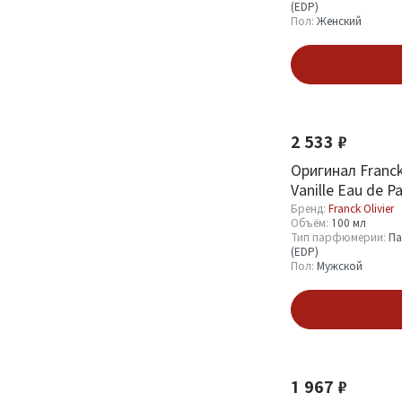
(EDP)
Пробник (Sample)
13
Пол:
Женский
Миниатюра (Mini)
2
В кор
Пол
2 533 ₽
Мужской
16
Женский
Оригинал Franck 
27
Vanille Eau de P
Унисекс
13
Бренд:
Franck Olivier
Объём:
100 мл
Тип парфюмерии:
Па
(EDP)
Показать
Пол:
Мужской
В кор
1 967 ₽