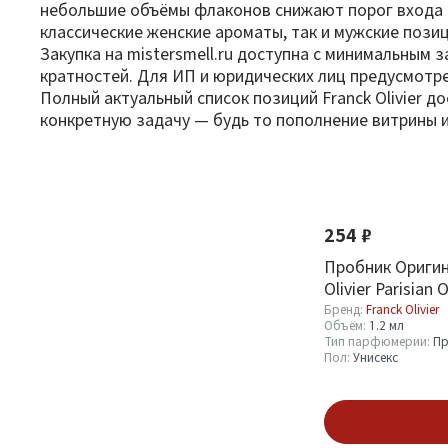
небольшие объёмы флаконов снижают порог входа п
классические женские ароматы, так и мужские пози
Закупка на mistersmell.ru доступна с минимальным 
кратностей. Для ИП и юридических лиц предусмотре
Полный актуальный список позиций Franck Olivier 
конкретную задачу — будь то пополнение витрины 
Фильтр
По новизне
Оптовая стоимость
254 ₽
От
До
Пробник Оригин
Olivier Parisian 
Бренд:
Franck Olivier
Объём:
1.2 мл
Тип парфюмерии:
Пр
Пол:
Унисекс
Бренд
В кор
Franck Olivier
56