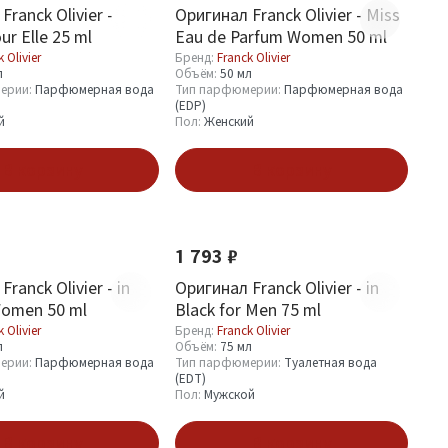
Franck Olivier -
Оригинал Franck Olivier - Miss
ur Elle 25 ml
Eau de Parfum Women 50 ml
 Olivier
Бренд:
Franck Olivier
л
Объём:
50 мл
ерии:
Парфюмерная вода
Тип парфюмерии:
Парфюмерная вода
(EDP)
й
Пол:
Женский
В корзину
В корзину
1 793 ₽
ranck Olivier - in
Оригинал Franck Olivier - in
Women 50 ml
Black for Men 75 ml
 Olivier
Бренд:
Franck Olivier
л
Объём:
75 мл
ерии:
Парфюмерная вода
Тип парфюмерии:
Туалетная вода
(EDT)
й
Пол:
Мужской
В корзину
В корзину