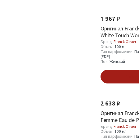
1 967 ₽
Объём
Оригинал Franck 
White Touch Wo
1.2 мл
13
100 ml
Бренд:
Franck Olivier
100 мл
10
Объём:
100 мл
Тип парфюмерии:
Па
25 мл
3
(EDP)
Пол:
Женский
50 мл
10
В кор
Смотреть все
Тип парфюмерии
2 638 ₽
Парфюмерная вода
2
Оригинал Franck 
(EDP)
9
Femme Eau de P
Туалетная вода
1
Бренд:
Franck Olivier
Объём:
100 мл
(EDT)
2
Тип парфюмерии:
Па