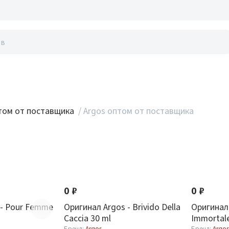
акты
ом от поставщика
/
Argos оптом от поставщика
0 ₽
0 ₽
 - Pour Femme
Оригинал Argos - Brivido Della
Оригинал 
Caccia 30 ml
Immortale
Бренд:
Argos
Бренд:
Argos