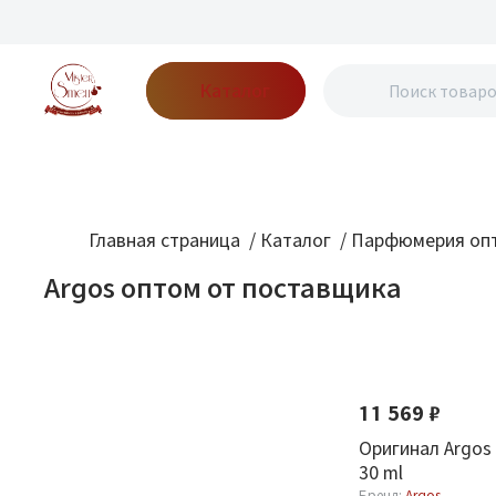
Каталог
Бренды
Акции
Блог
О нас
Доставка
Оплата
Конт
Главная страница
/
Каталог
/
Парфюмерия опт
Argos оптом от поставщика
Фильтр
По новизне
Бренд
11 569 ₽
Argos
3
Оригинал Argos
30 ml
Бренд:
Argos