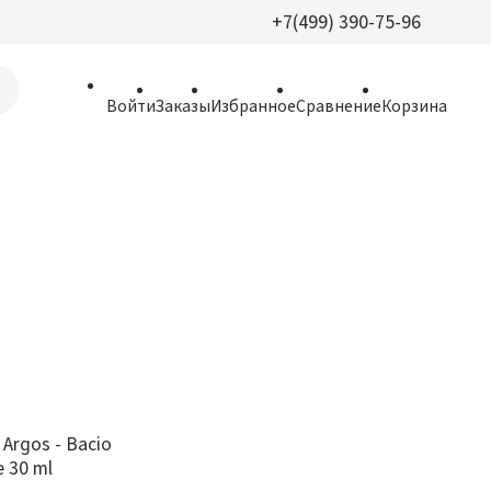
+7(499) 390-75-96
+7(499) 390-
Войти
Заказы
Избранное
Сравнение
Корзина
allparfume@mail.r
Пн - Вс: 9:30 - 21:3
109443, г. Москва,
Волгоградский пр.,
Argos - Bacio
 30 ml