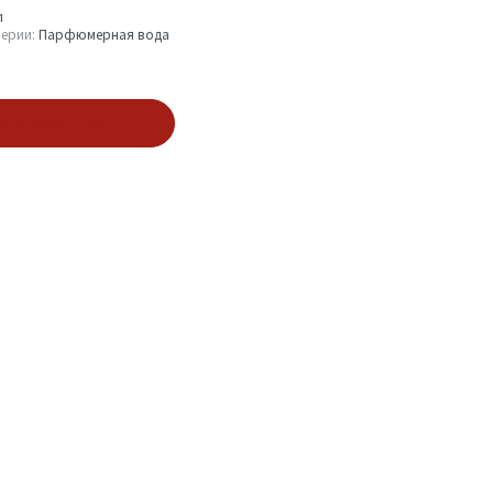
л
ерии:
Парфюмерная вода
одписаться