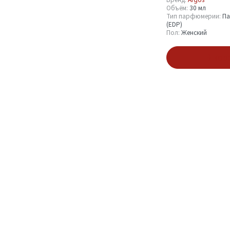
Объём:
30 мл
Объём
Тип парфюмерии:
Па
(EDP)
Пол:
Женский
30 мл
3
В кор
Тип парфюмерии
Парфюмерная вода
3
(EDP)
Пол
Женский
2
Унисекс
1
Показать