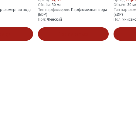
Объём:
30 мл
Объём:
30 м
рфюмерная вода
Тип парфюмерии:
Парфюмерная вода
Тип парфюм
(EDP)
(EDP)
Пол:
Женский
Пол:
Унисекс
зину
Подписаться
П