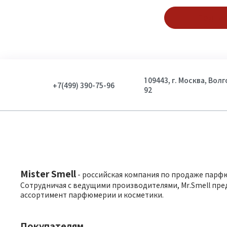
Подпис
109443, г. Москва, Вол
+7(499) 390-75-96
92
Mister Smell
- российская компания по продаже парф
Сотрудничая с ведущими производителями, Mr.Smell пре
ассортимент парфюмерии и косметики.
Покупателям