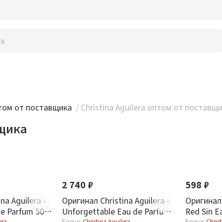
акты
ом от поставщика
/
Christina Aguilera оптом от поставщ
вщика
2 740 ₽
598 ₽
na Aguilera -
Оригинал Christina Aguilera -
Оригинал 
de Parfum 50
Unforgettable Eau de Parfum
Red Sin E
era
Бренд:
Christina Aguilera
Бренд:
Christ