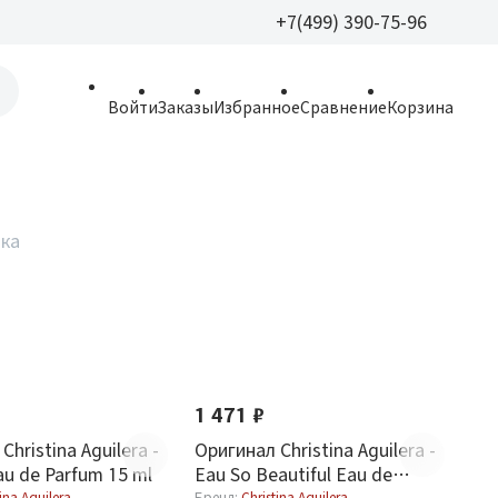
+7(499) 390-75-96
+7(499) 390-
Войти
Заказы
Избранное
Сравнение
Корзина
allparfume@mail.r
Пн - Вс: 9:30 - 21:3
109443, г. Москва,
ика
Волгоградский пр.,
1 471 ₽
Christina Aguilera -
Оригинал Christina Aguilera -
au de Parfum 15 ml
Eau So Beautiful Eau de
ina Aguilera
Бренд:
Christina Aguilera