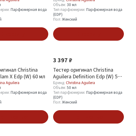
Parfum 30 ml
л
Объём:
30 мл
ерии:
Парфюмерная вода
Тип парфюмерии:
Парфюмерная вода
(EDP)
й
Пол:
Женский
В корзину
В корзину
3 397 ₽
игинал Christina
Тестер оригинал Christina
Glam X Edp (W) 60 мл
Aguilera Definition Edp (W) 50
мл
ina Aguilera
Бренд:
Christina Aguilera
л
Объём:
50 мл
ерии:
Парфюмерная вода
Тип парфюмерии:
Парфюмерная вода
(EDP)
й
Пол:
Женский
одписаться
Подписаться