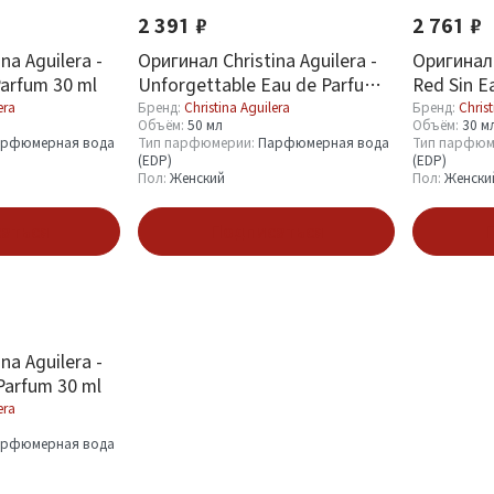
2 391 ₽
2 761 ₽
na Aguilera -
Оригинал Christina Aguilera -
Оригинал 
arfum 30 ml
Unforgettable Eau de Parfum
Red Sin E
50 ml
era
Бренд:
Christina Aguilera
Бренд:
Christ
Объём:
50 мл
Объём:
30 м
рфюмерная вода
Тип парфюмерии:
Парфюмерная вода
Тип парфюм
(EDP)
(EDP)
Пол:
Женский
Пол:
Женски
аться
Подписаться
П
na Aguilera -
Parfum 30 ml
era
рфюмерная вода