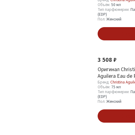
ml
Объём:
50 мл
Тип парфюмерии:
Па
(EDP)
Пол:
Женский
Бренд
В кор
Christina Aguilera
13
3 508 ₽
Объём
Оригинал Christi
Aguilera Eau de 
15 мл
1
Бренд:
Christina Aguil
30 мл
5
Объём:
75 мл
Тип парфюмерии:
Па
50 мл
4
(EDP)
Пол:
Женский
60 мл
1
В кор
Смотреть все
Тип парфюмерии