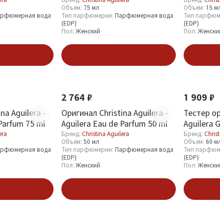
75 ml
Объём:
75 мл
Объём:
15 м
рфюмерная вода
Тип парфюмерии:
Парфюмерная вода
Тип парфюм
(EDP)
(EDP)
Пол:
Женский
Пол:
Женски
зину
В корзину
2 764 ₽
1 909 ₽
na Aguilera -
Оригинал Christina Aguilera -
Тестер ор
Parfum 75 ml
Aguilera Eau de Parfum 50 ml
Aguilera 
era
Бренд:
Christina Aguilera
Бренд:
Christ
Объём:
50 мл
Объём:
60 м
рфюмерная вода
Тип парфюмерии:
Парфюмерная вода
Тип парфюм
(EDP)
(EDP)
Пол:
Женский
Пол:
Женски
зину
В корзину
П