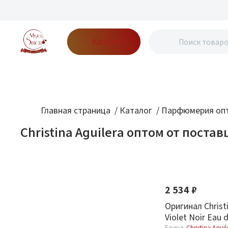
Каталог
Бренды
Акции
Блог
О нас
Доставка
Оплата
Конт
Главная страница
/
Каталог
/
Парфюмерия опт
Christina Aguilera оптом от поста
Фильтр
По новизне
Оптовая стоимость
2 534 ₽
От
До
Оригинал Christi
Violet Noir Eau 
Бренд:
Christina Aguil