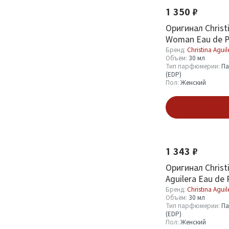
1 350 ₽
Парфюмерная вода
1
Оригинал Christi
(EDP)
3
Woman Eau de P
Бренд:
Christina Aguil
Объём:
30 мл
Тип парфюмерии:
Па
Пол
(EDP)
Пол:
Женский
Женский
13
Подпис
Показать
1 343 ₽
Оригинал Christi
Aguilera Eau de 
Бренд:
Christina Aguil
Объём:
30 мл
Тип парфюмерии:
Па
(EDP)
Пол:
Женский