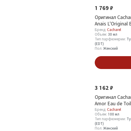
1 769 ₽
Оригинал Cachar
Anais L'Original 
30 ml
Бренд:
Cacharel
Объём:
30 мл
Тип парфюмерии:
Ту
(EDT)
Пол:
Женский
В кор
3 162 ₽
Оригинал Cachar
Amor Eau de Toi
Бренд:
Cacharel
Объём:
100 мл
Тип парфюмерии:
Ту
(EDT)
Пол:
Женский