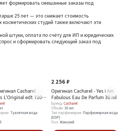
оляет формировать смешанные заказы под
тарше 25 лет — это снижает стоимость
х косметических студий также включают эти
дной штуки, оплата по счёту для ИП и юридических
ь спрос и сформировать следующий заказ под
2 256 ₽
игинал Cacharel
Оригинал Cacharel - Yes i Am
s L'Original edt 100
Fabulous Eau De Parfum 30 ml
rel
Бренд:
Cacharel
мл
Объём:
30 мл
ерии:
Туалетная вода
Тип парфюмерии:
Парфюмерная вода
(EDP)
й
Пол:
Женский