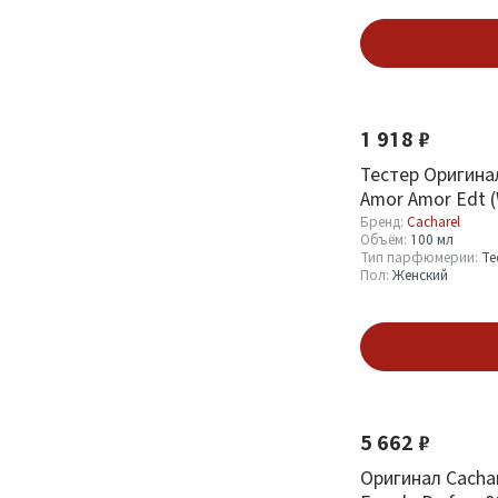
В кор
1 918 ₽
Тестер Оригинал
Amor Amor Edt (
Бренд:
Cacharel
Объём:
100 мл
Тип парфюмерии:
Те
Пол:
Женский
Подпис
5 662 ₽
Оригинал Cachar