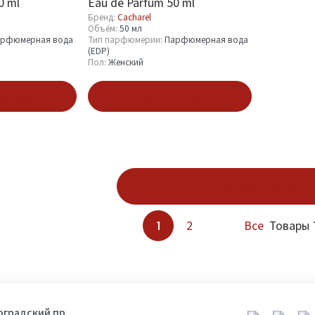
0 ml
Eau de Parfum 50 ml
Бренд:
Cacharel
Объём:
50 мл
рфюмерная вода
Тип парфюмерии:
Парфюмерная вода
(EDP)
Пол:
Женский
аться
Подписаться
Показать ещё
1
2
Все
Товары 1
гоградский пр.,