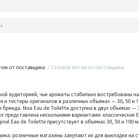
акты
ом от поставщика
/
Cacharel оптом от поставщика
ной аудиторией, чьи ароматы стабильно востребованы на 
 и тестеры оригиналов в различных объёмах — 30, 50 и 1
ренда. Noa Eau de Toilette доступна в двух объёмах — 3
r представлена несколькими вариантами: классическая Ea
iginal Eau de Toilette присутствует в объёмах 30, 50 и 10
ика: розничные магазины закупают их для выкладки на с