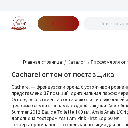
Каталог
Бренды
Акции
Блог
О нас
Доставка
Оплата
Конт
Главная страница
/
Каталог
/
Парфюмерия опт
Cacharel оптом от поставщика
Cacharel — французский бренд с устойчивой рознич
представлено 37 позиций: оригинальная парфюмерия
Основу ассортимента составляют ключевые линейки б
ценовые сегменты в рамках одной закупки. Amor Amo
Summer 2012 Eau de Toilette 100 мл. Anais Anais L'Or
дополнена тестером Yes I Am Pink First Edp 50 мл.
Тестеры оригиналов — отдельная позиция для оптов