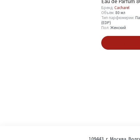
Eau de Parfum 8
Бренд:
Cacharel
Объём:
80 мл
Тип парфюмерии:
Па
(EDP)
Пол:
Женский
Подпис
109443, г. Москва, Вол