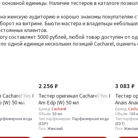
 основной единицы. Наличие тестеров в каталоге позв
на женскую аудиторию и хорошо знакомы покупателям с
оборот на витрине. Бьюти-мастера и владельцы небольши
остоянных клиентов.
логу составляет 5000 рублей, любой товар доступен от о
ь по одной единице нескольких позиций Cacharel, оценит
2 256 ₽
3 083 ₽
 Cacharel Yes I
Тестер оригинал Cacharel Yes I
Тестер ор
p (W) 50 мл
Am Edp (W) 50 мл
Anais Anai
мл
Бренд:
Cacharel
Бренд:
Cacha
Объём:
50 мл
Объём:
100 
рфюмерная вода
Тип парфюмерии:
Парфюмерная вода
Тип парфюм
(EDP)
(EDT)
Пол:
Женский
Пол:
Женски