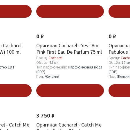
зину
Подписаться
П
0 ₽
0 ₽
 Cacharel
Оригинал Cacharel - Yes i Am
Оригинал 
W) 100 ml
Pink First Eau De Parfum 75 ml
Fabulous 
Бренд:
Cacharel
Бренд:
Cacha
Объём:
75 мл
Объём:
75 м
стер EDT
Тип парфюмерии:
Парфюмерная вода
Тип парфюм
(EDP)
(EDP)
Пол:
Женский
Пол:
Женски
аться
Подписаться
П
3 750 ₽
el - Catch Me
Оригинал Cacharel - Catch Me