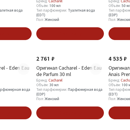
Бренд:
Cacharel
Бренд:
Cacha
Объём:
100 мл
Объём:
50 м
алетная вода
Тип парфюмерии:
Туалетная вода
Тип парфюм
(EDT)
(EDP)
Пол:
Женский
Пол:
Женски
зину
В корзину
2 761 ₽
4 535 ₽
el - Eden Eau
Оригинал Cacharel - Eden Eau
Оригинал 
de Parfum 30 ml
Anais Pre
Toilette 
Бренд:
Cacharel
Бренд:
Cacha
Объём:
30 мл
Объём:
100 
рфюмерная вода
Тип парфюмерии:
Парфюмерная вода
Тип парфюм
(EDP)
(EDT)
Пол:
Женский
Пол:
Женски
зину
В корзину