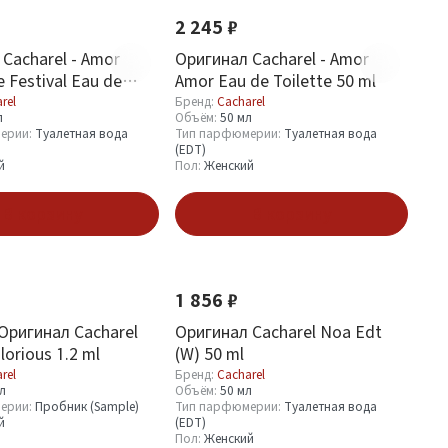
2 245 ₽
Cacharel - Amor
Оригинал Cacharel - Amor
 Festival Eau de
Amor Eau de Toilette 50 ml
0 ml
rel
Бренд:
Cacharel
л
Объём:
50 мл
ерии:
Туалетная вода
Тип парфюмерии:
Туалетная вода
(EDT)
й
Пол:
Женский
В корзину
В корзину
1 856 ₽
Оригинал Cacharel
Оригинал Cacharel Noa Edt
lorious 1.2 ml
(W) 50 ml
rel
Бренд:
Cacharel
мл
Объём:
50 мл
ерии:
Пробник (Sample)
Тип парфюмерии:
Туалетная вода
й
(EDT)
Пол:
Женский