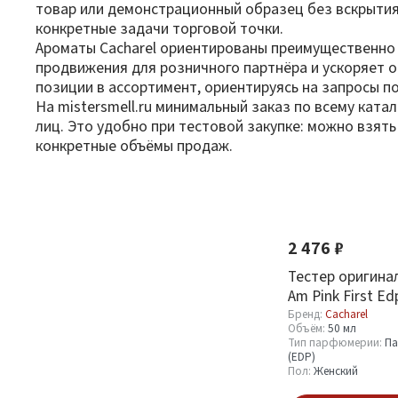
товар или демонстрационный образец без вскрытия
конкретные задачи торговой точки.
Ароматы Cacharel ориентированы преимущественно 
продвижения для розничного партнёра и ускоряет 
позиции в ассортимент, ориентируясь на запросы п
На mistersmell.ru минимальный заказ по всему ката
лиц. Это удобно при тестовой закупке: можно взят
конкретные объёмы продаж.
Фильтр
По новизне
Оптовая стоимость
2 476 ₽
От
До
Тестер оригинал
Am Pink First Ed
Бренд:
Cacharel
Объём:
50 мл
Тип парфюмерии:
Па
(EDP)
Пол:
Женский
Бренд