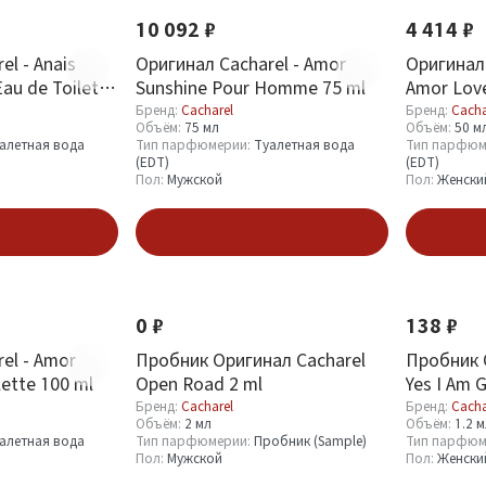
10 092 ₽
4 414 ₽
el - Anais
Оригинал Cacharel - Amor
Оригинал 
Eau de Toilette
Sunshine Pour Homme 75 ml
Amor Love
Toilette 5
Бренд:
Cacharel
Бренд:
Cacha
Объём:
75 мл
Объём:
50 м
алетная вода
Тип парфюмерии:
Туалетная вода
Тип парфюм
(EDT)
(EDT)
Пол:
Мужской
Пол:
Женски
зину
В корзину
0 ₽
138 ₽
el - Amor
Пробник Оригинал Cacharel
Пробник 
lette 100 ml
Open Road 2 ml
Yes I Am G
Бренд:
Cacharel
Бренд:
Cacha
Объём:
2 мл
Объём:
1.2 
алетная вода
Тип парфюмерии:
Пробник (Sample)
Тип парфюм
Пол:
Мужской
Пол:
Женски