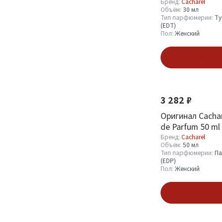
Туалетная вода
1
Бренд:
Cacharel
Объём:
30 мл
(EDT)
6
Тип парфюмерии:
Ту
(EDT)
Пробник (Sample)
2
Пол:
Женский
Миниатюра (Mini)
3
В кор
Смотреть все
Пол
3 282 ₽
Мужской
Оригинал Cachar
3
de Parfum 50 ml
Женский
34
Бренд:
Cacharel
Объём:
50 мл
Тип парфюмерии:
Па
(EDP)
Показать
Пол:
Женский
В кор