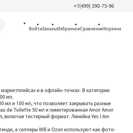
+7(499) 390-75-96
+7(499) 390-
Войти
Заказы
Избранное
Сравнение
Корзина
allparfume@mail.r
Пн - Вс: 9:30 - 21:3
109443, г. Москва,
Волгоградский пр.,
маркетплейсах и в офлайн-точках. В категории
00 мл.
0 мл и 100 мл, что позволяет закрывать разные
u de Toilette 50 мл и лимитированная Amor Amor
0 мл, включая тестерный формат. Линейка Yes I Am
тенде, а селлеры WB и Ozon используют как фото-