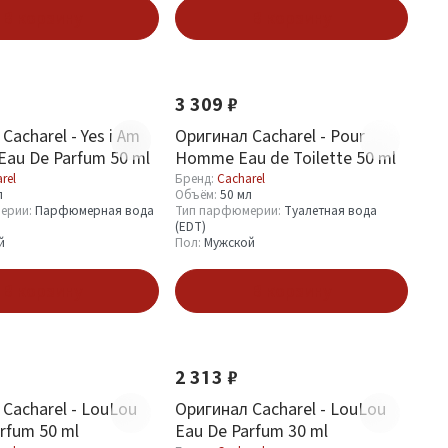
В корзину
В корзину
3 309 ₽
Cacharel - Yes i Am
Оригинал Cacharel - Pour
 Eau De Parfum 50 ml
Homme Eau de Toilette 50 ml
rel
Бренд:
Cacharel
л
Объём:
50 мл
ерии:
Парфюмерная вода
Тип парфюмерии:
Туалетная вода
(EDT)
й
Пол:
Мужской
В корзину
В корзину
2 313 ₽
Cacharel - LouLou
Оригинал Cacharel - LouLou
rfum 50 ml
Eau De Parfum 30 ml