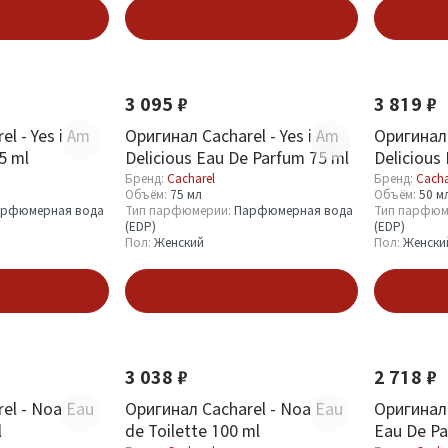
зину
В корзину
3 095 ₽
3 819 ₽
l - Yes i Am
Оригинал Cacharel - Yes i Am
Оригинал 
5 ml
Delicious Eau De Parfum 75 ml
Delicious
Бренд:
Cacharel
Бренд:
Cacha
Объём:
75 мл
Объём:
50 м
рфюмерная вода
Тип парфюмерии:
Парфюмерная вода
Тип парфюм
(EDP)
(EDP)
Пол:
Женский
Пол:
Женски
зину
В корзину
3 038 ₽
2 718 ₽
el - Noa Eau
Оригинал Cacharel - Noa Eau
Оригинал 
l
de Toilette 100 ml
Eau De Pa