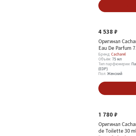
В кор
Cacharel
37
4 538 ₽
Объём
Оригинал Cachare
Eau De Parfum 7
1.2 мл
1
Бренд:
Cacharel
100 мл
8
Объём:
75 мл
Тип парфюмерии:
Па
2 мл
1
(EDP)
Пол:
Женский
30 мл
6
В кор
Смотреть все
Тип парфюмерии
1 780 ₽
Парфюмерная вода
1
Оригинал Cachar
(EDP)
5
de Toilette 30 m