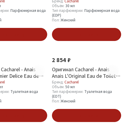
rel
Бренд:
Cacharel
л
Объём:
30 мл
ерии:
Парфюмерная вода
Тип парфюмерии:
Парфюмерная вода
(EDP)
й
Пол:
Женский
В корзину
В корзину
2 854 ₽
Cacharel - Anais
Оригинал Cacharel - Anais
mier Delice Eau de
Anais L'Original Eau de Toilette
100 ml
50 ml
rel
Бренд:
Cacharel
мл
Объём:
50 мл
ерии:
Туалетная вода
Тип парфюмерии:
Туалетная вода
(EDT)
й
Пол:
Женский
В корзину
В корзину