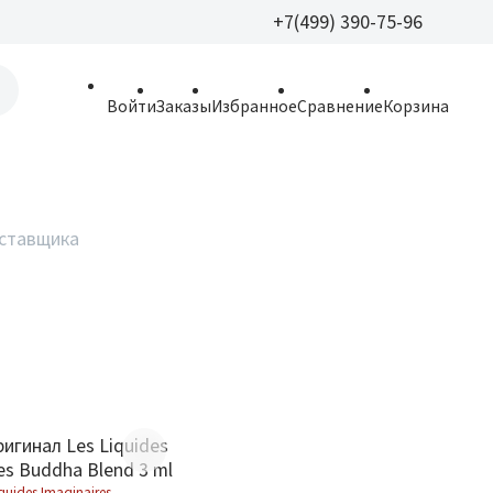
+7(499) 390-75-96
+7(499) 390-
Войти
Заказы
Избранное
Сравнение
Корзина
allparfume@mail.r
Пн - Вс: 9:30 - 21:3
109443, г. Москва,
оставщика
Волгоградский пр.,
Хит
игинал Les Liquides
es Buddha Blend 3 ml
iquides Imaginaires