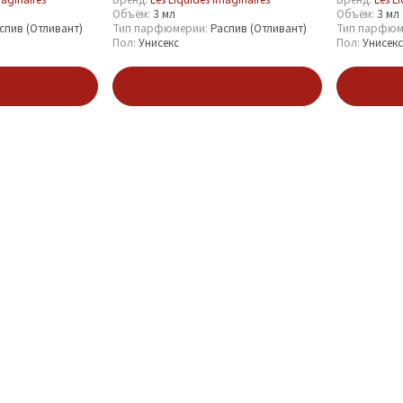
ml
Объём:
3 мл
Объём:
3 мл
спив (Отливант)
Тип парфюмерии:
Распив (Отливант)
Тип парфюм
Пол:
Унисекс
Пол:
Унисекс
зину
В корзину