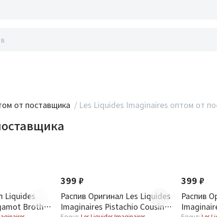
акты
ом от поставщика
/
Les Liquides Imaginaires оптом от п
 поставщика
Новинка
Хит
Новинка
399 ₽
399 ₽
 Liquides
Распив Оригинал Les Liquides
Распив Ор
gamot Brother
Imaginaires Pistachio Cousin 3
Imaginair
maginaires
Бренд:
Les Liquides Imaginaires
Бренд:
Les L