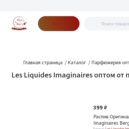
Каталог
Бренды
Акции
Блог
О нас
Доставка
Оплата
Конт
Главная страница
/
Каталог
/
Парфюмерия опт
Les Liquides Imaginaires оптом от
Фильтр
По новизне
Новинка
Хит
Бренд
399 ₽
Les Liquides
Распив Оригинал
3
Imaginaires
Imaginaires Ber
Бренд:
Les Liquides I