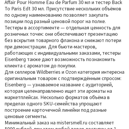
Affair Pour Homme Eau de Parfum 30 мл и тестер Back
To Paris Edt 30 мл. Присутствие нескольких объёмов
по одному наименованию позволяет закупать
позиции под разный ценовой порог на полке.
Тестеры в ассортименте — отдельная ценность для
розничных точек: они обеспечивают презентацию
без вскрытия товарного флакона и снижают потери
при демонстрации. Для бьюти-мастеров,
работающих с индивидуальными заказами, тестеры
Eisenberg также дают возможность познакомить
клиента с ароматом до покупки.
Для селлеров Wildberries и Ozon категория интересна
оригинальным товаром с подтверждённым спросом:
Eisenberg — узнаваемое название с аудиторией,
которая целенаправленно ищет эти ароматы на
маркетплейсах. Несколько форматов объёма в
пределах одного SKU-семейства упрощают
построение карточечной линейки под разные
ценовые сегменты.
Минимальный заказ на mistersmell.ru составляет
5000 рублей, при этом любой товар доступен от 1