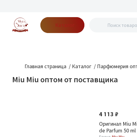
Каталог
Бренды
Акции
Блог
О нас
Доставка
Оплата
Конт
Главная страница
/
Каталог
/
Парфюмерия опт
Miu Miu оптом от поставщика
Фильтр
По новизне
Оптовая стоимость
4 113 ₽
От
До
Оригинал Miu Mi
de Parfum 50 ml
Бренд:
Miu Miu