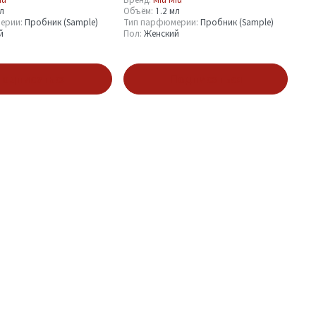
 1.2 ml
В Облаках 1.2 ml
мл
Объём:
1.2 мл
ерии:
Пробник (Sample)
Тип парфюмерии:
Пробник (Sample)
й
Пол:
Женский
одписаться
Подписаться