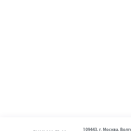
Парфюмерная вода
2
(EDP)
Туалетная вода (EDT)
2
Пробник (Sample)
2
Пол
Женский
6
Показать
109443, г. Москва, Вол