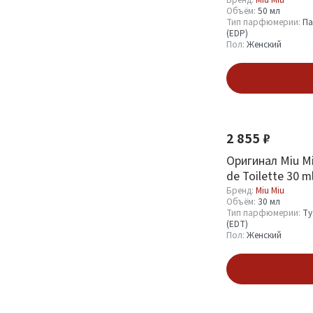
Объём:
50 мл
Тип парфюмерии:
Па
(EDP)
Пол:
Женский
Бренд
В кор
Miu Miu
6
2 855 ₽
Объём
Оригинал Miu Mi
de Toilette 30 m
1.2 мл
2
Бренд:
Miu Miu
100 мл
1
Объём:
30 мл
Тип парфюмерии:
Ту
30 мл
2
(EDT)
Пол:
Женский
50 мл
1
Подпис
Тип парфюмерии