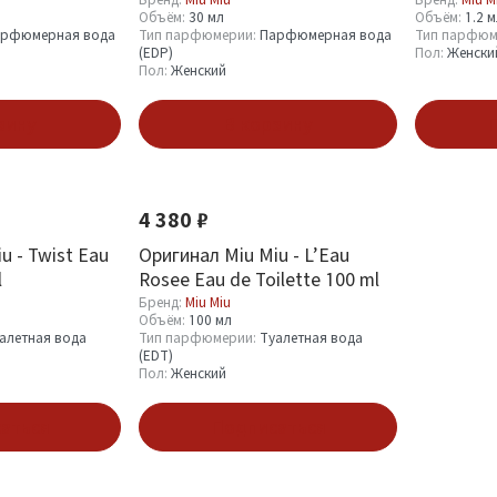
Магнолия
Объём:
30 мл
Объём:
1.2 
рфюмерная вода
Тип парфюмерии:
Парфюмерная вода
Тип парфюм
(EDP)
Пол:
Женски
Пол:
Женский
зину
В корзину
П
4 380 ₽
u - Twist Eau
Оригинал Miu Miu - L’Eau
l
Rosee Eau de Toilette 100 ml
Бренд:
Miu Miu
Объём:
100 мл
алетная вода
Тип парфюмерии:
Туалетная вода
(EDT)
Пол:
Женский
аться
Подписаться