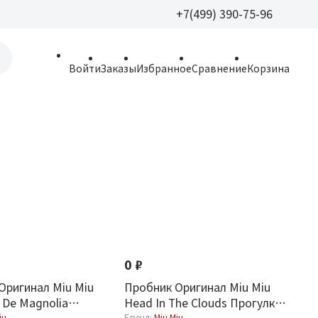
+7(499) 390-75-96
+7(499) 390-
Войти
Заказы
Избранное
Сравнение
Корзина
allparfume@mail.r
Пн - Вс: 9:30 - 21:3
109443, г. Москва,
Волгоградский пр.,
0 ₽
Оригинал Miu Miu
Пробник Оригинал Miu Miu
 De Magnolia
Head In The Clouds Прогулка
iu
Бренд:
Miu Miu