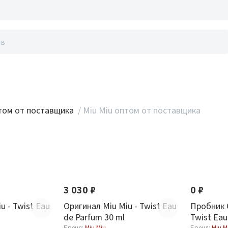
акты
ом от поставщика
/
Miu Miu оптом от поставщика
3 030 ₽
0 ₽
u - Twist Eau
Оригинал Miu Miu - Twist Eau
Пробник 
de Parfum 30 ml
Twist Eau
Бренд:
Miu Miu
Бренд:
Miu M