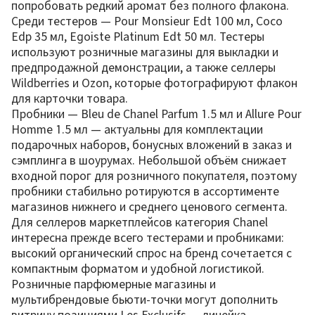
попробовать редкий аромат без полного флакона.
Среди тестеров — Pour Monsieur Edt 100 мл, Coco
Edp 35 мл, Egoiste Platinum Edt 50 мл. Тестеры
используют розничные магазины для выкладки и
предпродажной демонстрации, а также селлеры
Wildberries и Ozon, которые фотографируют флакон
для карточки товара.
Пробники — Bleu de Chanel Parfum 1.5 мл и Allure Pour
Homme 1.5 мл — актуальны для комплектации
подарочных наборов, бонусных вложений в заказ и
сэмплинга в шоурумах. Небольшой объём снижает
входной порог для розничного покупателя, поэтому
пробники стабильно ротируются в ассортименте
магазинов нижнего и среднего ценового сегмента.
Для селлеров маркетплейсов категория Chanel
интересна прежде всего тестерами и пробниками:
высокий органический спрос на бренд сочетается с
компактным форматом и удобной логистикой.
Розничные парфюмерные магазины и
мультибрендовые бьюти-точки могут дополнить
витрину позициями Les Exclusifs — линейка