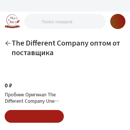
The Different Company оптом от
поставщика
По новизне
0 ₽
Пробник Оригинал The
Different Company Une
Nuit Magnetique All Night
Long 1.5 ml
Подписаться