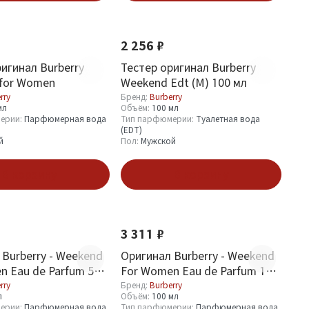
2 256 ₽
игинал Burberry
Тестер оригинал Burberry
for Women
Weekend Edt (M) 100 мл
rry
Бренд:
Burberry
мл
Объём:
100 мл
ерии:
Парфюмерная вода
Тип парфюмерии:
Туалетная вода
(EDT)
й
Пол:
Мужской
В корзину
В корзину
3 311 ₽
 Burberry - Weekend
Оригинал Burberry - Weekend
n Eau de Parfum 50
For Women Eau de Parfum 100
Й ДИЗАЙН
ml НОВЫЙ ДИЗАЙН
rry
Бренд:
Burberry
л
Объём:
100 мл
ерии:
Парфюмерная вода
Тип парфюмерии:
Парфюмерная вода