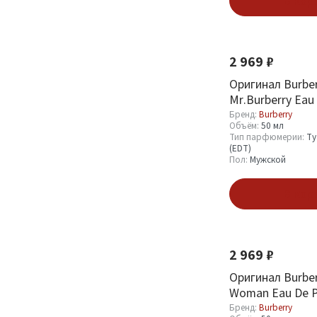
В кор
2 969 ₽
Оригинал Burber
Mr.Burberry Eau 
ml
Бренд:
Burberry
Объём:
50 мл
Тип парфюмерии:
Ту
(EDT)
Пол:
Мужской
В кор
2 969 ₽
Оригинал Burber
Woman Eau De P
Бренд:
Burberry