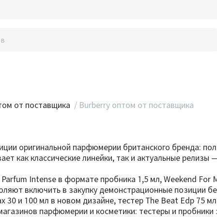
акты
ом от поставщика
/
Burberry оптом от поставщика
позиции оригинальной парфюмерии британского бренда: п
ает как классические линейки, так и актуальные релизы 
arfum Intense в формате пробника 1,5 мл, Weekend For Me
озволяют включить в закупку демонстрационные позиции б
30 и 100 мл в новом дизайне, тестер The Beat Edp 75 мл, 
агазинов парфюмерии и косметики: тестеры и пробники 