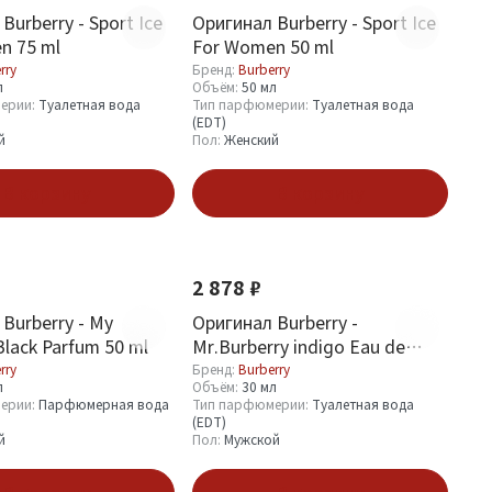
Burberry - Sport Ice
Оригинал Burberry - Sport Ice
n 75 ml
For Women 50 ml
rry
Бренд:
Burberry
л
Объём:
50 мл
ерии:
Туалетная вода
Тип парфюмерии:
Туалетная вода
(EDT)
й
Пол:
Женский
В корзину
В корзину
2 878 ₽
Burberry - My
Оригинал Burberry -
Black Parfum 50 ml
Mr.Burberry indigo Eau de
Toilette 30 ml
rry
Бренд:
Burberry
л
Объём:
30 мл
ерии:
Парфюмерная вода
Тип парфюмерии:
Туалетная вода
(EDT)
й
Пол:
Мужской