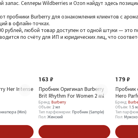
запас. Селлеры Wildberries и Ozon найдут здесь позици
ют пробники Burberry для ознакомления клиентов с аром
ций в офлайн-точках.
000 рублей, любой товар доступен от одной штуки — это
водится по счёту для ИП и юридических лиц, что соотв
Новинка
163 ₽
179 ₽
ry Her Intense
Пробник Оригинал Burberry
Пробник 
Brit Rhythm For Women 2 ml
Hero Parf
Бренд:
Burberry
Бренд:
Burbe
Объём:
2 мл
Объём:
1.5 
ниатюра (Mini)
Тип парфюмерии:
Пробник (Sample)
Тип парфюм
Пол:
Женский
Пол:
Мужско
зину
В корзину