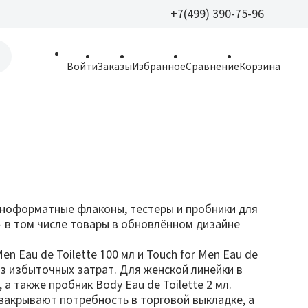
+7(499) 390-75-96
+7(499) 390-
Войти
Заказы
Избранное
Сравнение
Корзина
allparfume@mail.r
Пн - Вс: 9:30 - 21:3
109443, г. Москва,
Волгоградский пр.,
олноформатные флаконы, тестеры и пробники для
— в том числе товары в обновлённом дизайне
n Eau de Toilette 100 мл и Touch for Men Eau de
ез избыточных затрат. Для женской линейки в
а также пробник Body Eau de Toilette 2 мл.
закрывают потребность в торговой выкладке, а