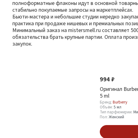
полноформатные флаконы идут в основной товарный 
стабильно покупаемые запросы на маркетплейсах.
Бьюти-мастера и небольшие студии нередко закупа
практика при продаже нишевых и премиальных пози
Минимальный заказ на mistersmell.ru составляет 5
обязательства брать крупные партии. Оплата произ
закупок.
Фильтр
По новизне
Новинка
Оптовая стоимость
994 ₽
От
До
Оригинал Burber
5 ml
Бренд:
Burberry
Объём:
5 мл
Тип парфюмерии:
Ми
Пол:
Женский
Бренд
В кор