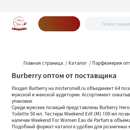
Каталог
Бренды
Акции
Блог
О нас
Доставка
Оплата
Конт
Главная страница
/
Каталог
/
Парфюмерия опт
Burberry оптом от поставщика
Раздел Burberry на mistersmell.ru объединяет 64 
мужской и женской аудитории. Ассортимент охватыв
упаковки.
Среди мужских позиций представлены Burberry Hero P
Toilette 50 мл. Тестеры Weekend Edt (M) 100 мл п
наличии Weekend For Women Eau de Parfum в объёмах 
Подобный формат каталога удобен для розничных м