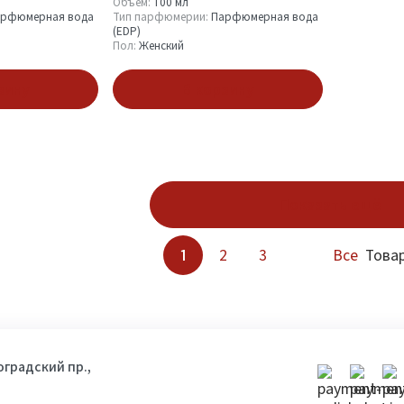
Объём:
100 мл
рфюмерная вода
Тип парфюмерии:
Парфюмерная вода
(EDP)
Пол:
Женский
зину
В корзину
Показать ещё
1
2
3
Все
Товар
гоградский пр.,