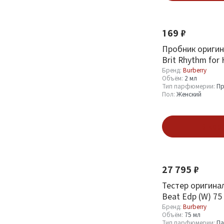
Новинка
Burberry
64
169 ₽
Объём
Пробник оригин
Brit Rhythm for 
1.5 мл
6
Toilette 2 ml
Бренд:
Burberry
Объём:
2 мл
100 мл
21
Тип парфюмерии:
Пр
Пол:
Женский
150 мл
1
2 мл
4
В кор
Смотреть все
Тип парфюмерии
27 795 ₽
Тестер оригинал
Парфюмерная вода
1
Beat Edp (W) 75
(EDP)
9
Бренд:
Burberry
Туалетная вода
3
Объём:
75 мл
Тип парфюмерии:
Па