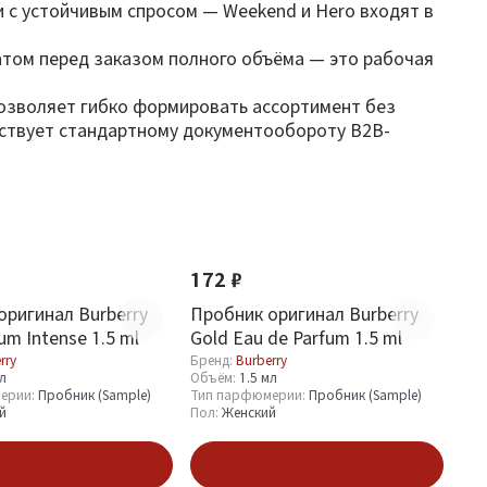
и с устойчивым спросом — Weekend и Hero входят в
атом перед заказом полного объёма — это рабочая
 позволяет гибко формировать ассортимент без
етствует стандартному документообороту B2B-
Новинка
172 ₽
оригинал Burberry
Пробник оригинал Burberry
um Intense 1.5 ml
Gold Eau de Parfum 1.5 ml
rry
Бренд:
Burberry
мл
Объём:
1.5 мл
ерии:
Пробник (Sample)
Тип парфюмерии:
Пробник (Sample)
й
Пол:
Женский
В корзину
В корзину