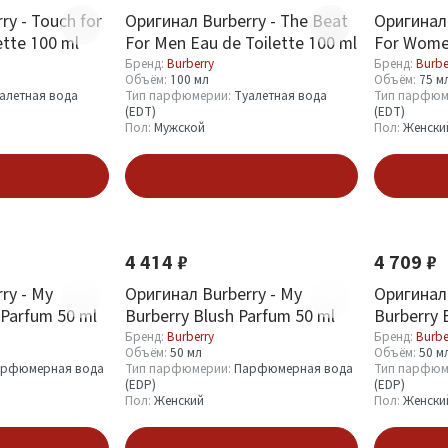
ry - Touch for
Оригинал Burberry - The Beat
Оригинал 
ette 100 ml
For Men Eau de Toilette 100 ml
For Wome
Бренд:
Burberry
Бренд:
Burbe
Объём:
100 мл
Объём:
75 м
алетная вода
Тип парфюмерии:
Туалетная вода
Тип парфюм
(EDT)
(EDT)
Пол:
Мужской
Пол:
Женски
зину
В корзину
4 414 ₽
4 709 ₽
ry - My
Оригинал Burberry - My
Оригинал 
 Parfum 50 ml
Burberry Blush Parfum 50 ml
Burberry 
Бренд:
Burberry
Бренд:
Burbe
Объём:
50 мл
Объём:
50 м
рфюмерная вода
Тип парфюмерии:
Парфюмерная вода
Тип парфюм
(EDP)
(EDP)
Пол:
Женский
Пол:
Женски