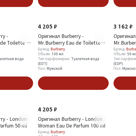
зину
В корзину
4 205 ₽
3 162 ₽
ry -
Оригинал Burberry -
Оригинал 
de Toilette 50
Mr.Burberry Eau de Toilette
Mr.Burber
100 ml
ml
Бренд:
Burberry
Бренд:
Burbe
Объём:
100 мл
Объём:
50 м
алетная вода
Тип парфюмерии:
Туалетная вода
Тип парфюм
(EDT)
(EDP)
Пол:
Мужской
Пол:
Мужско
зину
В корзину
4 205 ₽
ry - London
Оригинал Burberry - London
arfum 50 ml
Woman Eau De Parfum 100 ml
Бренд:
Burberry