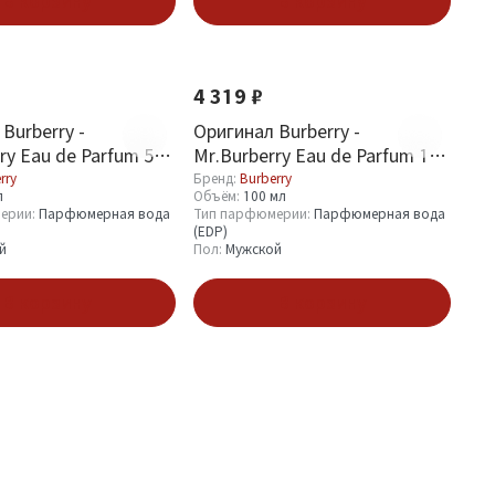
В корзину
В корзину
4 319 ₽
Burberry -
Оригинал Burberry -
ry Eau de Parfum 50
Mr.Burberry Eau de Parfum 100
ml
rry
Бренд:
Burberry
л
Объём:
100 мл
ерии:
Парфюмерная вода
Тип парфюмерии:
Парфюмерная вода
(EDP)
й
Пол:
Мужской
В корзину
В корзину