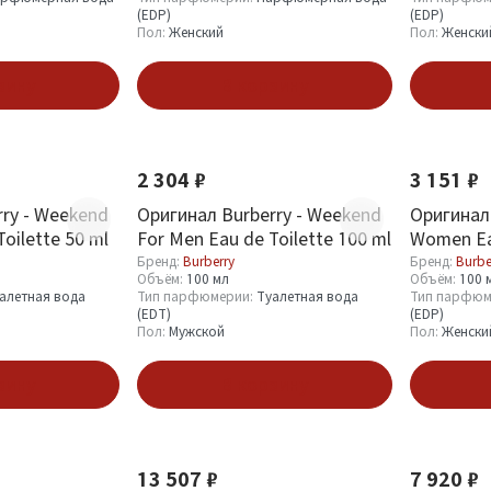
(EDP)
(EDP)
Пол:
Женский
Пол:
Женски
зину
В корзину
2 304 ₽
3 151 ₽
ry - Weekend
Оригинал Burberry - Weekend
Оригинал 
oilette 50 ml
For Men Eau de Toilette 100 ml
Women Ea
Бренд:
Burberry
Бренд:
Burbe
Объём:
100 мл
Объём:
100 
алетная вода
Тип парфюмерии:
Туалетная вода
Тип парфюм
(EDT)
(EDP)
Пол:
Мужской
Пол:
Женски
зину
В корзину
13 507 ₽
7 920 ₽