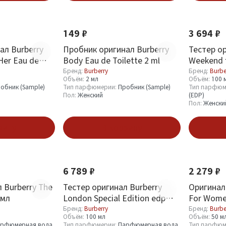
Новинка
149 ₽
3 694 ₽
ал Burberry
Пробник оригинал Burberry
Тестер ор
Her Eau de
Body Eau de Toilette 2 ml
Weekend 
Бренд:
Burberry
Бренд:
Burbe
Объём:
2 мл
Объём:
100 
обник (Sample)
Тип парфюмерии:
Пробник (Sample)
Тип парфюм
Пол:
Женский
(EDP)
Пол:
Женски
зину
В корзину
6 789 ₽
2 279 ₽
 Burberry The
Тестер оригинал Burberry
Оригинал
 мл
London Special Edition edp
For Wome
(жен) 100 мл дизайн 2009
ml НОВЫ
Бренд:
Burberry
Бренд:
Burbe
Объём:
100 мл
Объём:
50 м
рфюмерная вода
Тип парфюмерии:
Парфюмерная вода
Тип парфюм