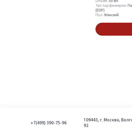
Объём:
50 мл
Тип парфюмерии:
Па
(EDP)
Пол:
Женский
В кор
109443, г. Москва, Вол
+7(499) 390-75-96
92