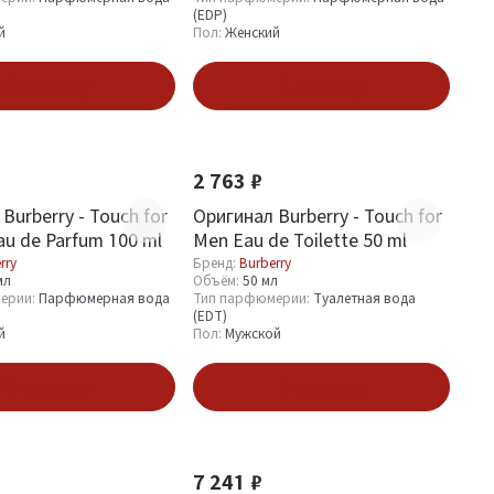
(EDP)
й
Пол:
Женский
В корзину
В корзину
2 763 ₽
Burberry - Touch for
Оригинал Burberry - Touch for
u de Parfum 100 ml
Men Eau de Toilette 50 ml
rry
Бренд:
Burberry
мл
Объём:
50 мл
ерии:
Парфюмерная вода
Тип парфюмерии:
Туалетная вода
(EDT)
й
Пол:
Мужской
В корзину
В корзину
7 241 ₽