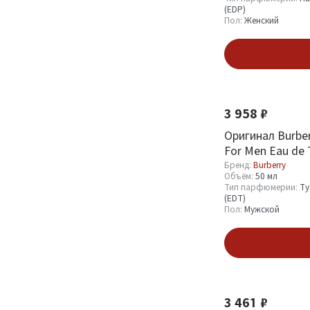
(EDT)
1
(EDP)
Пол:
Женский
Пробник (Sample)
10
Миниатюра (Mini)
4
В кор
Пол
3 958 ₽
Мужской
25
Оригинал Burber
Женский
39
For Men Eau de T
Бренд:
Burberry
Объём:
50 мл
Тип парфюмерии:
Ту
Показать
(EDT)
Пол:
Мужской
В кор
3 461 ₽