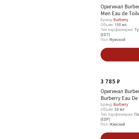
Оригинал Burber
Men Eau de Toil
Бренд:
Burberry
Объём:
100 мл
Тип парфюмерии:
Ту
(EDT)
Пол:
Мужской
В кор
3 785 ₽
Оригинал Burber
Burberry Eau De
Бренд:
Burberry
Объём:
50 мл
Тип парфюмерии:
Па
(EDP)
Пол:
Женский