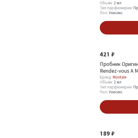
Объём:
2 мл
Тип парфюмерии:
Пр
Пол:
Унисекс
Пол
В кор
Мужской
18
Женский
47
Унисекс
169
421 ₽
Пробник Оригин
Rendez-vous A M
Показать
В Милане 2 ml
Бренд:
Montale
Объём:
2 мл
Тип парфюмерии:
Пр
Пол:
Унисекс
В кор
189 ₽