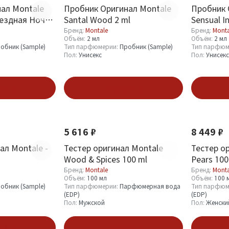
ал Montale
Пробник Оригинал Montale
Пробник 
вездная Ночь 2
Santal Wood 2 ml
Sensual I
Бренд:
Montale
Бренд:
Monta
Объём:
2 мл
Объём:
2 мл
обник (Sample)
Тип парфюмерии:
Пробник (Sample)
Тип парфюм
Пол:
Унисекс
Пол:
Унисекс
зину
В корзину
5 616 ₽
8 449 ₽
ал Montale -
Тестер оригинал Montale
Тестер ор
Wood & Spices 100 ml
Pears 100
Бренд:
Montale
Бренд:
Monta
Объём:
100 мл
Объём:
100 
обник (Sample)
Тип парфюмерии:
Парфюмерная вода
Тип парфюм
(EDP)
(EDP)
Пол:
Мужской
Пол:
Женски
зину
В корзину