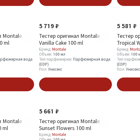
5 719 ₽
5 581 ₽
л Montale
Тестер оригинал Montale
Тестер о
00 ml
Vanilla Cake 100 ml
Tropical 
Бренд:
Montale
Бренд:
Monta
Объём:
100 мл
Объём:
100 
рфюмерная вода
Тип парфюмерии:
Парфюмерная вода
Тип парфюм
(EDP)
(EDP)
Пол:
Унисекс
Пол:
Унисекс
зину
В корзину
5 661 ₽
л Montale
Тестер оригинал Montale
0 ml
Sunset Flowers 100 ml
Бренд:
Montale
Объём:
100 мл