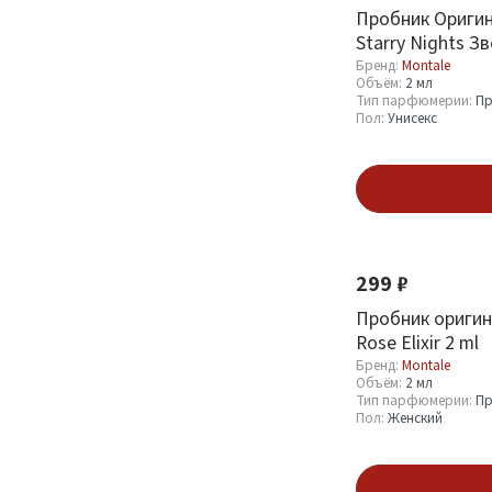
Пробник Оригин
Starry Nights З
ml
Бренд:
Montale
Объём:
2 мл
Тип парфюмерии:
Пр
Пол:
Унисекс
В кор
Новинка
299 ₽
Пробник оригин
Rose Elixir 2 ml
Бренд:
Montale
Объём:
2 мл
Тип парфюмерии:
Пр
Пол:
Женский
В кор