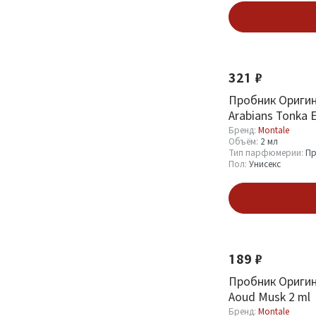
Бренд
В кор
Montale
234
321 ₽
Объём
Пробник Оригин
Arabians Tonka 
100 мл
127
2 ml
Бренд:
Montale
Объём:
2 мл
2 мл
40
Тип парфюмерии:
Пр
Пол:
Унисекс
20 мл
3
50 мл
64
В кор
Тип парфюмерии
189 ₽
Парфюмерная вода
19
Пробник Оригин
(EDP)
4
Aoud Musk 2 ml
Пробник (Sample)
Бренд:
Montale
40