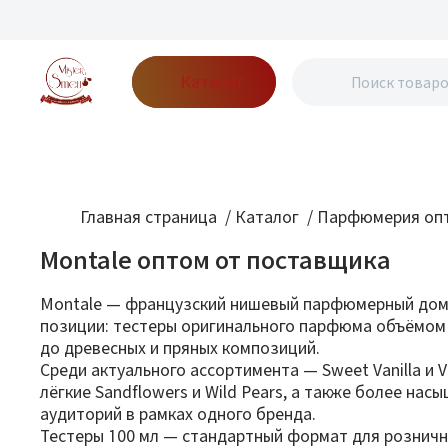
Каталог
Бренды
Акции
Блог
О нас
Доставка
Оплата
Конт
Главная страница
/
Каталог
/
Парфюмерия опт
Montale оптом от поставщика
Montale — французский нишевый парфюмерный дом,
позиции: тестеры оригинального парфюма объёмом 
до древесных и пряных композиций.
Среди актуального ассортимента — Sweet Vanilla и V
лёгкие Sandflowers и Wild Pears, а также более на
аудиторий в рамках одного бренда.
Тестеры 100 мл — стандартный формат для розничн