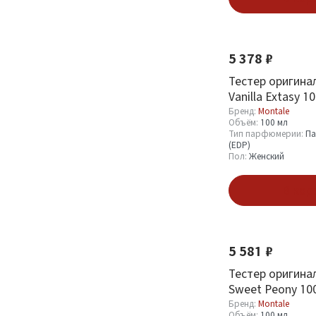
5 378 ₽
Тестер оригина
Vanilla Extasy 1
Бренд:
Montale
Объём:
100 мл
Тип парфюмерии:
Па
(EDP)
Пол:
Женский
В кор
5 581 ₽
Тестер оригина
Sweet Peony 10
Бренд:
Montale
Объём:
100 мл