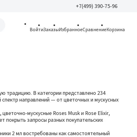
+7(499) 390-75-96
+7(499) 390-
Войти
Заказы
Избранное
Сравнение
Корзина
allparfume@mail.r
Пн - Вс: 9:30 - 21:3
109443, г. Москва,
Волгоградский пр.,
ю традицию. В категории представлено 234
 спектр направлений — от цветочных и мускусных
 цветочно-мускусные Roses Musk и Rose Elixir,
ляет покрыть запросы разных покупательских
ники 2 мл востребованы как самостоятельный