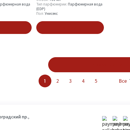
рфюмерная вода
Тип парфюмерии:
Парфюмерная вода
(EDP)
Пол:
Унисекс
зину
В корзину
Показать ещё
1
2
3
4
5
Все
гоградский пр.,