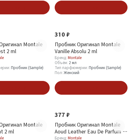
В корзину
В корзину
310 ₽
Оригинал Montale
Пробник Оригинал Montale
st 2 ml
Vanille Absolu 2 ml
le
Бренд:
Montale
Объём:
2 мл
ерии:
Пробник (Sample)
Тип парфюмерии:
Пробник (Sample)
Пол:
Женский
В корзину
В корзину
377 ₽
Оригинал Montale
Пробник Оригинал Montale
t 2 ml
Aoud Leather Eau De Parfum 2
ml
le
Бренд:
Montale