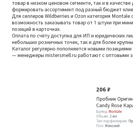
товар в низком ценовом сегменте, так и в качеств
формировать ассортимент под разный бюджет клие
Для селлеров Wildberries и Ozon категория Montal
возможность заказывать товар от 1 штуки при мин
позиций в карточках.
Оплата по счёту доступна для ИП и юридических ли
небольших розничных точек, так и для более круп
Каталог регулярно пополняется новыми позициями м
— менеджеры mistersmell.ru работают с оптовыми з
Фильтр
По новизне
Оптовая стоимость
206 ₽
От
До
Пробник Оригин
Candy Rose Кар
Роза 2 ml
Бренд:
Montale
Объём:
2 мл
Тип парфюмерии:
Пр
Пол:
Женский