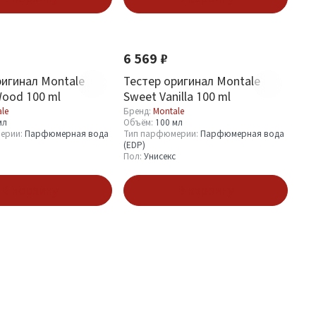
6 569 ₽
ригинал Montale
Тестер оригинал Montale
Wood 100 ml
Sweet Vanilla 100 ml
le
Бренд:
Montale
мл
Объём:
100 мл
ерии:
Парфюмерная вода
Тип парфюмерии:
Парфюмерная вода
(EDP)
Пол:
Унисекс
В корзину
В корзину