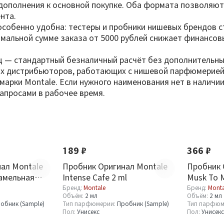
е дополнения к основной покупке. Оба формата позволя
нта.
e особенно удобна: тестеры и пробники нишевых брендов 
имальной сумме заказа от 5000 рублей снижает финансов
ц — стандартный безналичный расчёт без дополнительных
ных дистрибьюторов, работающих с нишевой парфюмерией
арки Montale. Если нужного наименования нет в наличии
апросами в рабочее время.
189 ₽
366 ₽
ал Montale
Пробник Оригинал Montale
Пробник 
амельная
Intense Cafe 2 ml
Musk To 
Бренд:
Montale
Бренд:
Monta
Объём:
2 мл
Объём:
2 мл
обник (Sample)
Тип парфюмерии:
Пробник (Sample)
Тип парфюм
Пол:
Унисекс
Пол:
Унисекс