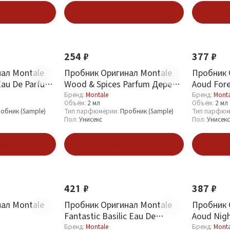
зину
В корзину
254 ₽
377 ₽
ал Montale
Пробник Оригинал Montale
Пробник 
Eau De Parfum
Wood & Spices Parfum Дерево
Aoud Fore
И Специи 2 ml
Бренд:
Montale
Бренд:
Monta
Объём:
2 мл
Объём:
2 мл
обник (Sample)
Тип парфюмерии:
Пробник (Sample)
Тип парфюм
Пол:
Унисекс
Пол:
Унисекс
зину
В корзину
421 ₽
387 ₽
ал Montale
Пробник Оригинал Montale
Пробник 
Fantastic Basilic Eau De
Aoud Nigh
Parfum 2 ml
Бренд:
Montale
Бренд:
Monta