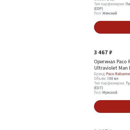
(EDT)
9
Тип парфюмерии:
Па
(EDP)
Пробник (Sample)
13
Пол:
Женский
В кор
Пол
Мужской
22
3 467 ₽
Женский
24
Унисекс
Оригинал Paco 
2
Ultraviolet Man
Toilette 100 ml
Бренд:
Paco Rabanne
Объём:
100 мл
Показать
Тип парфюмерии:
Ту
(EDT)
Пол:
Мужской
В кор