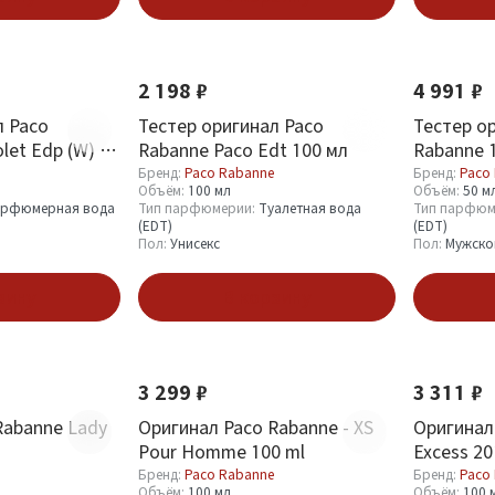
2 198 ₽
4 991 ₽
л Paco
Тестер оригинал Paco
Тестер о
let Edp (W) 80
Rabanne Paco Edt 100 мл
Rabanne 1
мл
Бренд:
Paco Rabanne
Бренд:
Paco
Объём:
100 мл
Объём:
50 м
рфюмерная вода
Тип парфюмерии:
Туалетная вода
Тип парфюм
(EDT)
(EDT)
Пол:
Унисекс
Пол:
Мужско
зину
В корзину
3 299 ₽
3 311 ₽
Rabanne Lady
Оригинал Paco Rabanne - XS
Оригинал 
Pour Homme 100 ml
Excess 20
Бренд:
Paco Rabanne
Бренд:
Paco
Объём:
100 мл
Объём:
100 