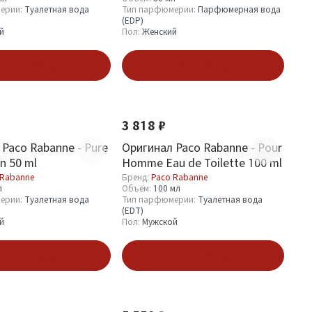
ерии:
Туалетная вода
Тип парфюмерии:
Парфюмерная вода
(EDP)
й
Пол:
Женский
В корзину
В корзину
3 818 ₽
Paco Rabanne - Pure
Оригинал Paco Rabanne - Pour
n 50 ml
Homme Eau de Toilette 100 ml
 Rabanne
Бренд:
Paco Rabanne
л
Объём:
100 мл
ерии:
Туалетная вода
Тип парфюмерии:
Туалетная вода
(EDT)
й
Пол:
Мужской
В корзину
В корзину