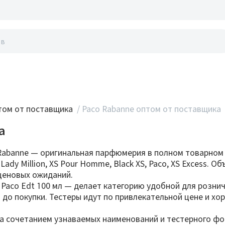
акты
ом от поставщика
/
Paco Rabanne оптом от поставщика
а
 Rabanne — оригинальная парфюмерия в полном товарном
 Lady Million, XS Pour Homme, Black XS, Paco, XS Excess.
ценовых ожиданий.
л, Paco Edt 100 мл — делает категорию удобной для розн
до покупки. Тестеры идут по привлекательной цене и х
а сочетанием узнаваемых наименований и тестерного форма