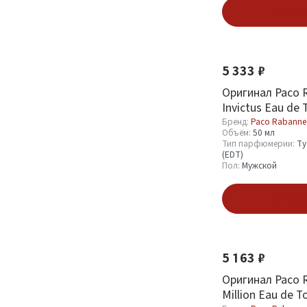
В кор
5 333 ₽
Оригинал Paco 
Invictus Eau de 
Бренд:
Paco Rabanne
Объём:
50 мл
Тип парфюмерии:
Ту
(EDT)
Пол:
Мужской
В кор
5 163 ₽
Оригинал Paco R
Million Eau de To