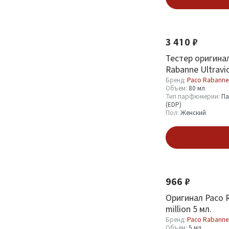
Paco Rabanne
48
3 410 ₽
Объём
Тестер оригина
Rabanne Ultravio
1.2 мл
3
мл
Бренд:
Paco Rabanne
1.5 мл
10
Объём:
80 мл
Тип парфюмерии:
Па
100 мл
10
(EDP)
Пол:
Женский
30 мл
9
В кор
Смотреть все
Тип парфюмерии
966 ₽
Парфюмерная вода
1
Оригинал Paco 
(EDP)
6
million 5 мл.
Туалетная вода
1
Бренд:
Paco Rabanne
Объём:
5 мл