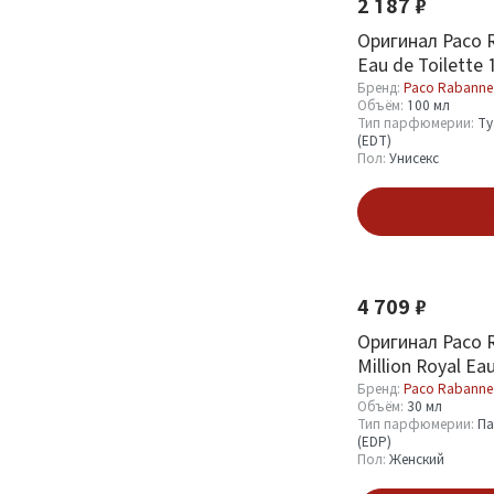
2 187 ₽
Оригинал Paco R
Eau de Toilette 
Бренд:
Paco Rabanne
Объём:
100 мл
Тип парфюмерии:
Ту
(EDT)
Пол:
Унисекс
В кор
4 709 ₽
Оригинал Paco R
Million Royal Ea
ml
Бренд:
Paco Rabanne
Объём:
30 мл
Тип парфюмерии:
Па
(EDP)
Пол:
Женский