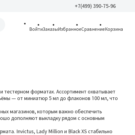
+7(499) 390-75-96
+7(499) 390-
Войти
Заказы
Избранное
Сравнение
Корзина
allparfume@mail.r
Пн - Вс: 9:30 - 21:3
109443, г. Москва,
Волгоградский пр.,
 и тестерном форматах. Ассортимент охватывает
 Объёмы — от миниатюр 5 мл до флаконов 100 мл, что
ичных магазинов, которым важно обеспечить
орошо дополняют выкладку рядом с основным
та. Invictus, Lady Million и Black XS стабильно