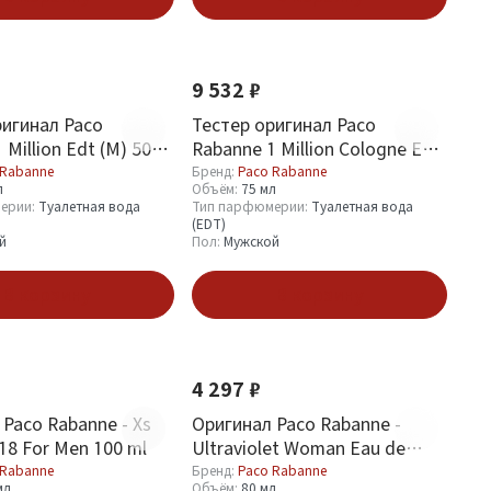
9 532 ₽
ригинал Paco
Тестер оригинал Paco
 Million Edt (M) 50
Rabanne 1 Million Cologne Edt
(M) 75 мл
 Rabanne
Бренд:
Paco Rabanne
л
Объём:
75 мл
ерии:
Туалетная вода
Тип парфюмерии:
Туалетная вода
(EDT)
й
Пол:
Мужской
В корзину
В корзину
4 297 ₽
Paco Rabanne - Xs
Оригинал Paco Rabanne -
18 For Men 100 ml
Ultraviolet Woman Eau de
Parfum 80 ml
 Rabanne
Бренд:
Paco Rabanne
мл
Объём:
80 мл