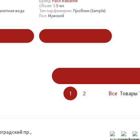
1.5 ml
Бренд:
Paco Rabanne
Объём:
1.5 мл
алетная вода
Тип парфюмерии:
Пробник (Sample)
Пол:
Мужской
зину
Подписаться
Показать ещё
1
2
Все
Товары 1
гоградский пр.,