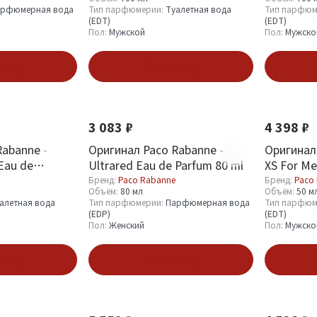
рфюмерная вода
Тип парфюмерии:
Туалетная вода
Тип парфюм
(EDT)
(EDT)
Пол:
Мужской
Пол:
Мужско
зину
В корзину
3 083 ₽
4 398 ₽
Rabanne -
Оригинал Paco Rabanne -
Оригинал 
 Eau de
Ultrared Eau de Parfum 80 ml
XS For Me
Бренд:
Paco Rabanne
Бренд:
Paco
Объём:
80 мл
Объём:
50 м
алетная вода
Тип парфюмерии:
Парфюмерная вода
Тип парфюм
(EDP)
(EDT)
Пол:
Женский
Пол:
Мужско
зину
В корзину