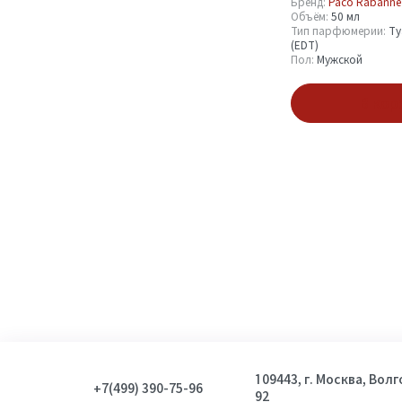
Бренд:
Paco Rabanne
Объём:
50 мл
Тип парфюмерии:
Ту
(EDT)
Пол:
Мужской
В кор
109443, г. Москва, Вол
+7(499) 390-75-96
92