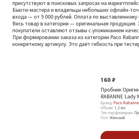
присутствуют в поисковых запросах на маркетплей
Бьюти-мастера и владельцы небольших офлайн-точе
входа — от 5 000 рублей. Оплата по выставленному 
Весь товар в категории — оригинальная продукция.
покупатели оставляют отзывы с упоминанием качест
При формировании заказа из категории Paco Rabann
конкретному артикулу. Это даёт гибкость при тест
Фильтр
По новизне
Оптовая стоимость
160 ₽
От
До
Пробник Ориги
RABANNE Lady Mi
Леди На Миллио
Бренд:
Paco Rabanne
Объём:
1.2 мл
Тип парфюмерии:
Пр
Пол:
Женский
Бренд
В кор