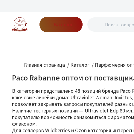
Каталог
Бренды
Акции
Блог
О нас
Доставка
Оплата
Конт
Главная страница
/
Каталог
/
Парфюмерия опт
Paco Rabanne оптом от поставщик
В категории представлено 48 позиций бренда Paco
ключевые линейки дома: Ultraviolet Woman, Invictus,
позволяет закрывать запросы покупателей разных 
Наличие тестерных позиций — Ultraviolet Edp 80 м
покупателю возможность ознакомиться с ароматом 
флаконом.
Для селлеров Wildberries и Ozon категория интересн