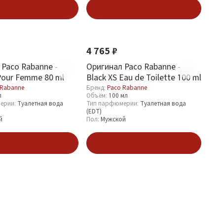
В корзину
В корзину
4 765 ₽
 Paco Rabanne -
Оригинал Paco Rabanne -
Pour Femme 80 ml
Black XS Eau de Toilette 100 ml
 Rabanne
Бренд:
Paco Rabanne
л
Объём:
100 мл
ерии:
Туалетная вода
Тип парфюмерии:
Туалетная вода
(EDT)
й
Пол:
Мужской
В корзину
В корзину