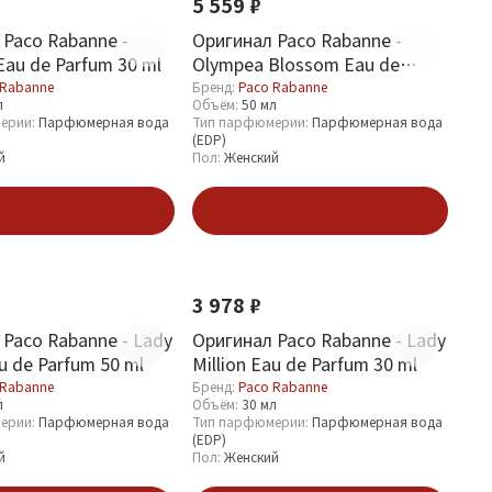
5 559 ₽
 Paco Rabanne -
Оригинал Paco Rabanne -
au de Parfum 30 ml
Olympea Blossom Eau de
Parfum 50 ml
 Rabanne
Бренд:
Paco Rabanne
л
Объём:
50 мл
ерии:
Парфюмерная вода
Тип парфюмерии:
Парфюмерная вода
(EDP)
й
Пол:
Женский
В корзину
В корзину
3 978 ₽
 Paco Rabanne - Lady
Оригинал Paco Rabanne - Lady
au de Parfum 50 ml
Million Eau de Parfum 30 ml
 Rabanne
Бренд:
Paco Rabanne
л
Объём:
30 мл
ерии:
Парфюмерная вода
Тип парфюмерии:
Парфюмерная вода
(EDP)
й
Пол:
Женский