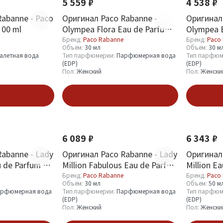
5 559 ₽
4 538 ₽
abanne - Paco
Оригинал Paco Rabanne -
Оригинал
100 ml
Olympea Flora Eau de Parfum
Olympea E
30 ml
Бренд:
Paco Rabanne
Бренд:
Paco
Объём:
30 мл
Объём:
30 м
алетная вода
Тип парфюмерии:
Парфюмерная вода
Тип парфюм
(EDP)
(EDP)
Пол:
Женский
Пол:
Женски
зину
В корзину
6 089 ₽
6 343 ₽
abanne - Lady
Оригинал Paco Rabanne - Lady
Оригинал
u de Parfum 30
Million Fabulous Eau de Parfum
Million E
30 ml
Бренд:
Paco Rabanne
Бренд:
Paco
Объём:
30 мл
Объём:
50 м
рфюмерная вода
Тип парфюмерии:
Парфюмерная вода
Тип парфюм
(EDP)
(EDP)
Пол:
Женский
Пол:
Женски