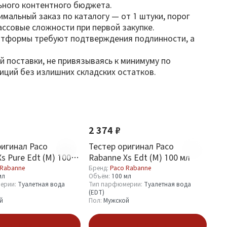
ьного контентного бюджета.
альный заказ по каталогу — от 1 штуки, порог
ассовые сложности при первой закупке.
платформы требуют подтверждения подлинности, а
 поставки, не привязываясь к минимуму по
иций без излишних складских остатков.
2 374 ₽
ригинал Paco
Тестер оригинал Paco
s Pure Edt (M) 100
Rabanne Xs Edt (M) 100 мл
 Rabanne
Бренд:
Paco Rabanne
мл
Объём:
100 мл
ерии:
Туалетная вода
Тип парфюмерии:
Туалетная вода
(EDT)
й
Пол:
Мужской
В корзину
В корзину