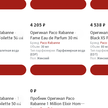
зину
В корзину
4 205 ₽
4 538 ₽
Rabanne -
Оригинал Paco Rabanne -
Оригинал
Toilette 50 ml
Fame Eau de Parfum 30 ml
Black XS 
Бренд:
Paco Rabanne
Бренд:
Paco
Объём:
30 мл
Объём:
80 м
алетная вода
Тип парфюмерии:
Парфюмерная вода
Тип парфюм
(EDP)
(EDT)
Пол:
Женский
Пол:
Женски
зину
В корзину
0 ₽
abanne - 1
Пробник Оригинал Paco
ilette 50 ml
Rabanne 1 Million Elixir Homme