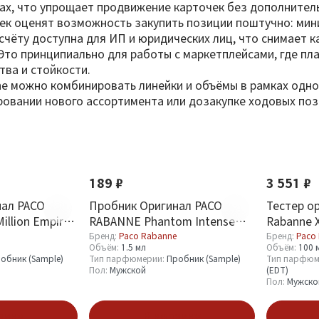
сах, что упрощает продвижение карточек без дополнител
к оценят возможность закупить позиции поштучно: миним
счёту доступна для ИП и юридических лиц, что снимает к
 Это принципиально для работы с маркетплейсами, где 
ва и стойкости.
e можно комбинировать линейки и объёмы в рамках одной
ировании нового ассортимента или дозакупке ходовых поз
189 ₽
3 551 ₽
нал PACO
Пробник Оригинал PACO
Тестер о
llion Empire
RABANNE Phantom Intense
Rabanne X
н 1.2 ml
Eau De Parfum 1.5 ml
мл
Бренд:
Paco Rabanne
Бренд:
Paco
Объём:
1.5 мл
Объём:
100 
обник (Sample)
Тип парфюмерии:
Пробник (Sample)
Тип парфюм
Пол:
Мужской
(EDT)
Пол:
Мужско
зину
В корзину