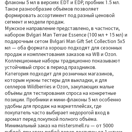
флаконы 5 мл в версиях EDT и EDP, пробник 1.5 мл.
Такое разнообразие объёмов позволяет
формировать ассортимент под разный ценовой
сегмент и модели продаж.
Мужское направление представлено, в частности,
набором Bvlgari Man Terrae Essence (100 мл + 15 мл) и
подарочным сетом Bvlgari Man Gift Set Collection 5x5
мл — оба формата хорошо подходят для сезонных
продаж и комплектования заказов на WB и Ozon.
Коллекционные наборы традиционно показывают
устойчивый спрос в период праздников.
Категория подходит для розничных магазинов,
которым нужны тестеры для выкладки, и для
селлеров Wildberries и Ozon, закупающих малые
объёмы для тестирования спроса на конкретные
позиции. Пробники и мини-флаконы 5 мл особенно
удобны для продаж на маркетплейсах, где
покупатель часто выбирает недорогой вход в
аромат перед покупкой полного объёма.
Минимальный заказ на mistersmell.ru — от 5000
рублей, при этом любой товар доступен от 1 штуки.