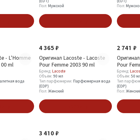
(EDT)
(EDT)
Пол:
Мужской
Пол:
Мужско
зину
В корзину
4 365 ₽
2 741 ₽
te - L'Homme
Оригинал Lacoste - Lacoste
Оригинал 
100 ml
Pour Femme 2003 90 ml
Pour Fem
Бренд:
Lacoste
Бренд:
Lacos
Объём:
90 мл
Объём:
50 м
алетная вода
Тип парфюмерии:
Парфюмерная вода
Тип парфюм
(EDP)
(EDP)
Пол:
Женский
Пол:
Женски
зину
В корзину
3 410 ₽