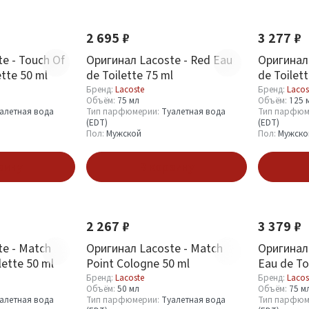
2 695 ₽
3 277 ₽
e - Touch Of
Оригинал Lacoste - Red Eau
Оригинал 
ette 50 ml
de Toilette 75 ml
de Toilet
Бренд:
Lacoste
Бренд:
Lacos
Объём:
75 мл
Объём:
125 
алетная вода
Тип парфюмерии:
Туалетная вода
Тип парфюм
(EDT)
(EDT)
Пол:
Мужской
Пол:
Мужско
зину
В корзину
2 267 ₽
3 379 ₽
e - Match
Оригинал Lacoste - Match
Оригинал 
lette 50 ml
Point Cologne 50 ml
Eau de To
Бренд:
Lacoste
Бренд:
Lacos
Объём:
50 мл
Объём:
75 м
алетная вода
Тип парфюмерии:
Туалетная вода
Тип парфюм