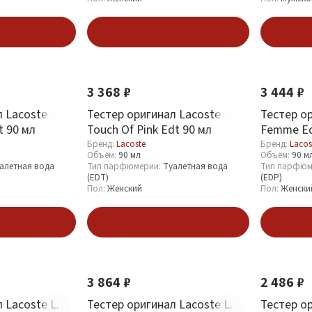
зину
В корзину
3 368 ₽
3 444 ₽
л Lacoste
Тестер оригинал Lacoste
Тестер о
t 90 мл
Touch Of Pink Edt 90 мл
Femme Ed
Бренд:
Lacoste
Бренд:
Lacos
Объём:
90 мл
Объём:
90 м
алетная вода
Тип парфюмерии:
Туалетная вода
Тип парфюм
(EDT)
(EDP)
Пол:
Женский
Пол:
Женски
зину
В корзину
3 864 ₽
2 486 ₽
 Lacoste L.
Тестер оригинал Lacoste L.
Тестер ор