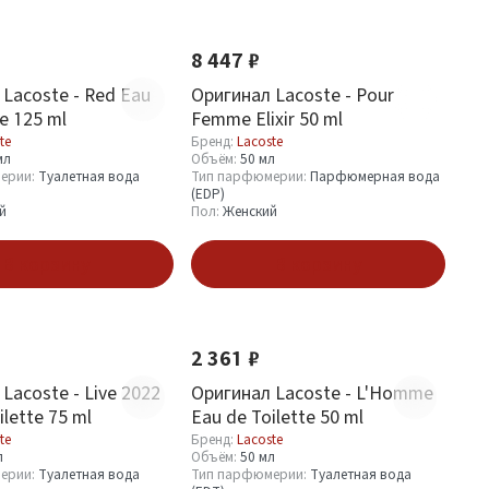
8 447 ₽
Lacoste - Red Eau
Оригинал Lacoste - Pour
te 125 ml
Femme Elixir 50 ml
te
Бренд:
Lacoste
мл
Объём:
50 мл
ерии:
Туалетная вода
Тип парфюмерии:
Парфюмерная вода
(EDP)
й
Пол:
Женский
В корзину
В корзину
2 361 ₽
Lacoste - Live 2022
Оригинал Lacoste - L'Homme
ilette 75 ml
Eau de Toilette 50 ml
te
Бренд:
Lacoste
л
Объём:
50 мл
ерии:
Туалетная вода
Тип парфюмерии:
Туалетная вода