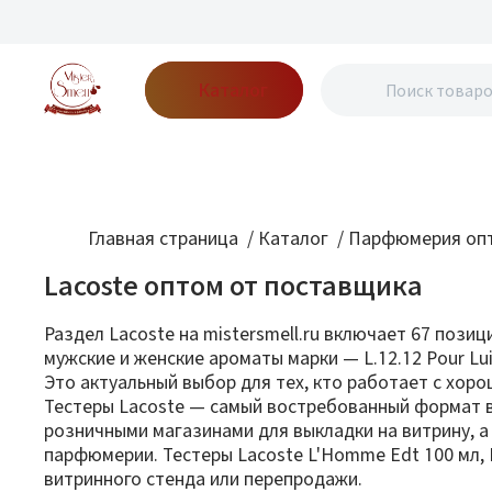
Каталог
Бренды
Акции
Блог
О нас
Доставка
Оплата
Конт
Главная страница
/
Каталог
/
Парфюмерия опт
Lacoste оптом от поставщика
Раздел Lacoste на mistersmell.ru включает 67 пози
мужские и женские ароматы марки — L.12.12 Pour Lui, 
Это актуальный выбор для тех, кто работает с хо
Тестеры Lacoste — самый востребованный формат в
розничными магазинами для выкладки на витрину, 
парфюмерии. Тестеры Lacoste L'Homme Edt 100 мл, P
витринного стенда или перепродажи.