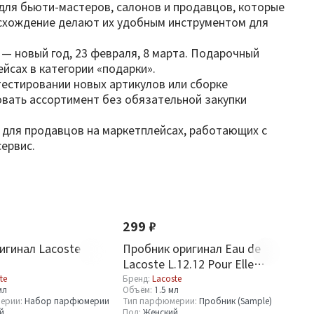
 для бьюти-мастеров, салонов и продавцов, которые
исхождение делают их удобным инструментом для
а — новый год, 23 февраля, 8 марта. Подарочный
йсах в категории «подарки».
 тестировании новых артикулов или сборке
овать ассортимент без обязательной закупки
 для продавцов на маркетплейсах, работающих с
ервис.
Новинка
299 ₽
игинал Lacoste
Пробник оригинал Eau de
Lacoste L.12.12 Pour Elle
Magnetic 1.5 ml
te
Бренд:
Lacoste
мл
Объём:
1.5 мл
ерии:
Набор парфюмерии
Тип парфюмерии:
Пробник (Sample)
й
Пол:
Женский