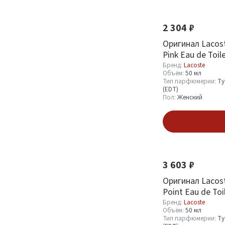
2 304 ₽
Оригинал Lacost
Pink Eau de Toil
Бренд:
Lacoste
Объём:
50 мл
Тип парфюмерии:
Ту
(EDT)
Пол:
Женский
В кор
3 603 ₽
Оригинал Lacost
Point Eau de Toi
Бренд:
Lacoste
Объём:
50 мл
Тип парфюмерии:
Ту