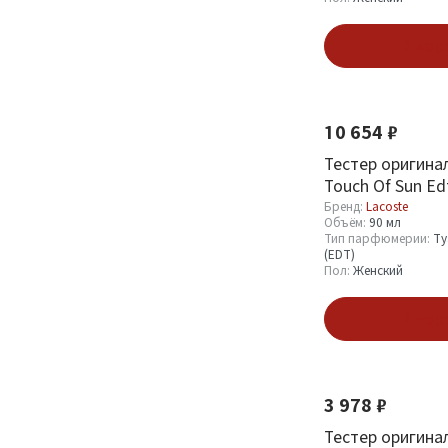
Бренд
В кор
Lacoste
67
10 654 ₽
Объём
Тестер оригина
Touch Of Sun Ed
1.2 мл
4
Бренд:
Lacoste
Объём:
90 мл
1.5 мл
2
Тип парфюмерии:
Ту
(EDT)
100 мл
16
Пол:
Женский
125 мл
3
В кор
Смотреть все
Тип парфюмерии
3 978 ₽
Тестер оригинал
Парфюмерная вода
1