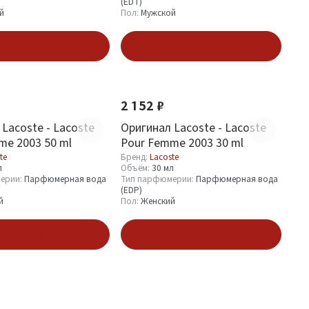
(EDT)
й
Пол:
Мужской
В корзину
В корзину
2 152 ₽
Lacoste - Lacoste
Оригинал Lacoste - Lacoste
me 2003 50 ml
Pour Femme 2003 30 ml
te
Бренд:
Lacoste
л
Объём:
30 мл
ерии:
Парфюмерная вода
Тип парфюмерии:
Парфюмерная вода
(EDP)
й
Пол:
Женский
В корзину
В корзину