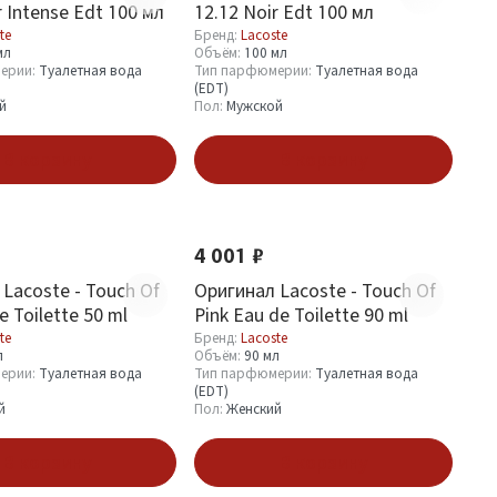
r Intense Edt 100 мл
12.12 Noir Edt 100 мл
te
Бренд:
Lacoste
мл
Объём:
100 мл
ерии:
Туалетная вода
Тип парфюмерии:
Туалетная вода
(EDT)
й
Пол:
Мужской
В корзину
В корзину
4 001 ₽
Lacoste - Touch Of
Оригинал Lacoste - Touch Of
e Toilette 50 ml
Pink Eau de Toilette 90 ml
te
Бренд:
Lacoste
л
Объём:
90 мл
ерии:
Туалетная вода
Тип парфюмерии:
Туалетная вода
(EDT)
й
Пол:
Женский
В корзину
В корзину