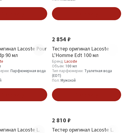
В корзину
В корзину
2 854 ₽
ригинал Lacoste Pour
Тестер оригинал Lacoste
p 90 мл
L'Homme Edt 100 мл
te
Бренд:
Lacoste
л
Объём:
100 мл
ерии:
Парфюмерная вода
Тип парфюмерии:
Туалетная вода
(EDT)
й
Пол:
Мужской
В корзину
В корзину
2 810 ₽
игинал Lacoste L.
Тестер оригинал Lacoste L.