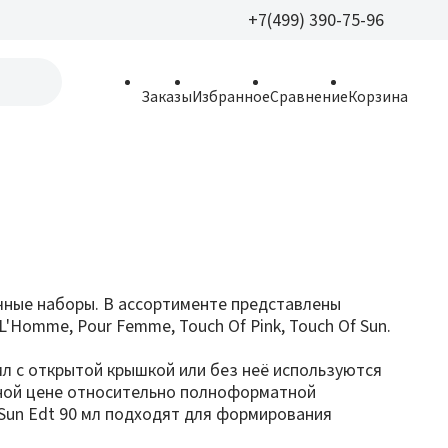
+7(499) 390-75-96
+7(499) 390-
Заказы
Избранное
Сравнение
Корзина
allparfume@mail.r
Пн - Вс: 9:30 - 21:3
109443, г. Москва,
Волгоградский пр.,
рочные наборы. В ассортименте представлены
 L'Homme, Pour Femme, Touch Of Pink, Touch Of Sun.
л с открытой крышкой или без неё используются
нной цене относительно полноформатной
f Sun Edt 90 мл подходят для формирования