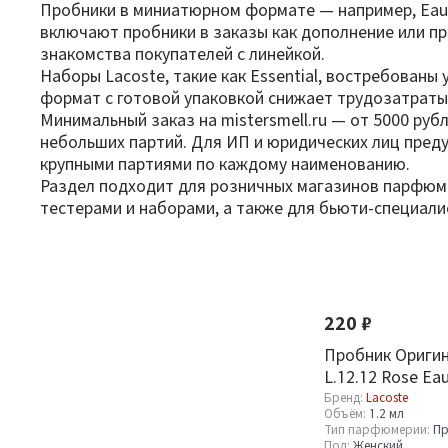
Пробники в миниатюрном формате — например, Eau de
включают пробники в заказы как дополнение или п
знакомства покупателей с линейкой.
Наборы Lacoste, такие как Essential, востребованы 
формат с готовой упаковкой снижает трудозатраты 
Минимальный заказ на mistersmell.ru — от 5000 руб
небольших партий. Для ИП и юридических лиц пред
крупными партиями по каждому наименованию.
Раздел подходит для розничных магазинов парфюме
тестерами и наборами, а также для бьюти-специал
Фильтр
По новизне
Оптовая стоимость
220 ₽
От
До
Пробник Оригин
L.12.12 Rose Ea
1.2 ml
Бренд:
Lacoste
Объём:
1.2 мл
Тип парфюмерии:
Пр
Пол:
Женский