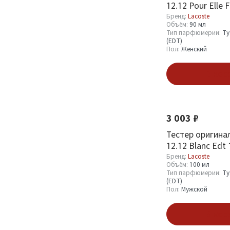
12.12 Pour Elle 
(EDP)
3
Edt 90 мл
Бренд:
Lacoste
Туалетная вода
4
Объём:
90 мл
Тип парфюмерии:
Ту
(EDT)
1
(EDT)
Пол:
Женский
Пробник (Sample)
11
Набор парфюмерии
2
В кор
Пол
3 003 ₽
Мужской
36
Тестер оригинал
Женский
31
12.12 Blanc Edt
Бренд:
Lacoste
Объём:
100 мл
Тип парфюмерии:
Ту
Показать
(EDT)
Пол:
Мужской
В кор