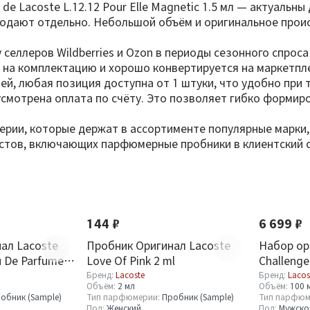
 Lacoste L.12.12 Pour Elle Magnetic 1.5 мл — актуальны
родают отдельно. Небольшой объём и оригинальное про
у селлеров Wildberries и Ozon в периоды сезонного спрос
на комплектацию и хорошо конвертируется на маркетпле
лей, любая позиция доступна от 1 штуки, что удобно при
усмотрена оплата по счёту. Это позволяет гибко формир
рии, которые держат в ассортименте популярные марки,
истов, включающих парфюмерные пробники в клиентский с
Новинка
144 ₽
6 699 ₽
ал Lacoste
Пробник Оригинал Lacoste
Набор ор
u De Parfume
Love Of Pink 2 ml
Challenge
Бренд:
Lacoste
Бренд:
Lacos
Объём:
2 мл
Объём:
100 
обник (Sample)
Тип парфюмерии:
Пробник (Sample)
Тип парфюм
Пол:
Женский
Пол:
Мужско