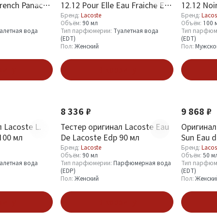
French Panache
12.12 Pour Elle Eau Fraiche Edt
12.12 Noi
90 мл
Бренд:
Lacoste
Бренд:
Lacos
Объём:
90 мл
Объём:
100 
алетная вода
Тип парфюмерии:
Туалетная вода
Тип парфюм
(EDT)
(EDT)
Пол:
Женский
Пол:
Мужско
зину
В корзину
8 336 ₽
9 868 ₽
 Lacoste L.
Тестер оригинал Lacoste Eau
Оригинал 
 100 мл
De Lacoste Edp 90 мл
Sun Eau d
Бренд:
Lacoste
Бренд:
Lacos
Объём:
90 мл
Объём:
50 м
алетная вода
Тип парфюмерии:
Парфюмерная вода
Тип парфюм
(EDP)
(EDT)
Пол:
Женский
Пол:
Женски
зину
В корзину