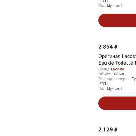
(EDT)
Пол:
Мужской
В кор
2 854 ₽
Оригинал Lacos
Eau de Toilette 
Бренд:
Lacoste
Объём:
100 мл
Тип парфюмерии:
Ту
(EDT)
Пол:
Мужской
В кор
2 129 ₽