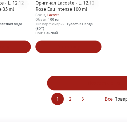
 - L. 12.12
Оригинал Lacoste - L. 12.12
e 35 ml
Rose Eau Intense 100 ml
Бренд:
Lacoste
Объём:
100 мл
алетная вода
Тип парфюмерии:
Туалетная вода
(EDT)
Пол:
Женский
зину
В корзину
Показать ещё
1
2
3
Все
Товар