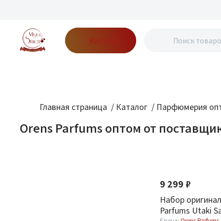
Каталог
Бренды
Акции
Блог
О нас
Доставка
Оплата
Конт
Главная страница
/
Каталог
/
Парфюмерия опт
Orens Parfums оптом от поставщи
Фильтр
По новизне
Новинка
Оптовая стоимость
9 299 ₽
От
До
Набор оригинал
Parfums Utaki S
Бренд:
Orens Parfums