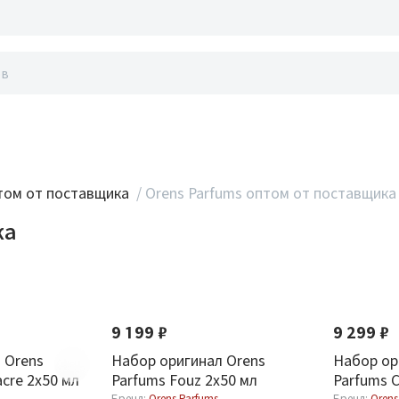
акты
ом от поставщика
/
Orens Parfums оптом от поставщика
ка
Новинка
Новинка
9 199 ₽
9 299 ₽
 Orens
Набор оригинал Orens
Набор ор
acre 2х50 мл
Parfums Fouz 2х50 мл
Parfums Ca
Бренд:
Orens Parfums
Бренд:
Orens