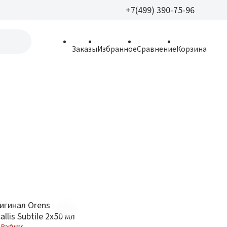
+7(499) 390-75-96
+7(499) 390-
Заказы
Избранное
Сравнение
Корзина
allparfume@mail.r
Пн - Вс: 9:30 - 21:3
109443, г. Москва,
Волгоградский пр.,
игинал Orens
llis Subtile 2х50 мл
 Parfums