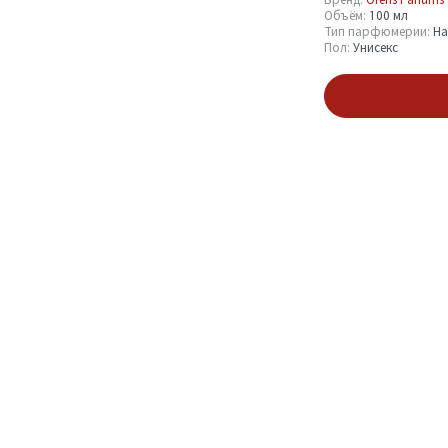
Объём:
100 мл
Тип парфюмерии:
Н
Пол:
Унисекс
Бренд
В кор
Orens Parfums
3
Объём
100 мл
3
Тип парфюмерии
Набор парфюмерии
3
Пол