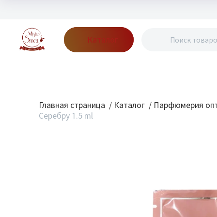
Каталог
Бренды
Акции
Блог
О нас
Доставка
Оплата
Конт
Главная страница
/
Каталог
/
Парфюмерия опт
Серебру 1.5 ml