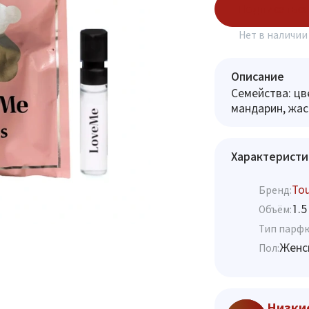
Подписаться
Нет в наличии
Описание
Семейства: цв
мандарин, жасм
Характеристи
To
Бренд:
1.5
Объём:
Тип парф
Женс
Пол:
Низки