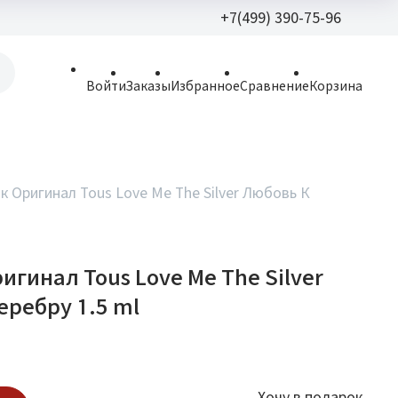
+7(499) 390-75-96
+7(499) 390-
Войти
Заказы
Избранное
Сравнение
Корзина
allparfume@mail.r
Пн - Вс: 9:30 - 21:3
109443, г. Москва,
к Оригинал Tous Love Me The Silver Любовь К
Волгоградский пр.,
игинал Tous Love Me The Silver
еребру 1.5 ml
Хочу в подарок