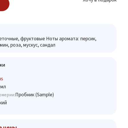
еточные, фруктовые Ноты аромата: персик,
ин, роза, мускус, сандал
ки
us
 мл
Пробник (Sample)
юмерии:
кий
е цены