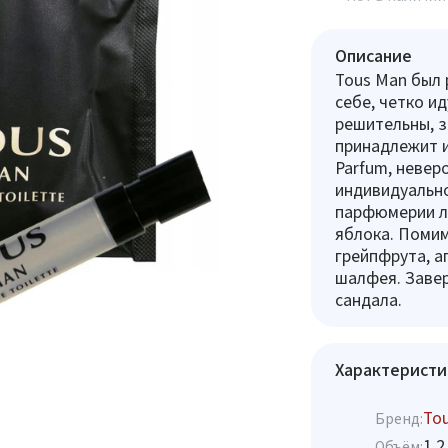
Описание
Tous Man был 
себе, четко и
решительны, з
принадлежит и
Parfum, невер
индивидуально
парфюмерии ле
яблока. Помим
грейпфрута, а
шалфея. Завер
сандала.
Характеристи
To
Бренд:
1.2
Объём: