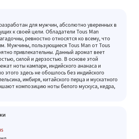
разработан для мужчин, абсолютно уверенных в
дущих к своей цели. Обладатели Tous Man
агадочны, ревностно относятся ко всему, что
м. Мужчины, пользующиеся Tous Man от Tous
оятно привлекательны. Данный аромат веет
стью, силой и дерзостью. В основе этой
жат ноты кампари, индийского ананаса и
о этого здесь не обошлось без индийского
пельсина, имбиря, китайского перца и мускатного
шают композицию ноты белого мускуса, кедра,
ки
us
 мл