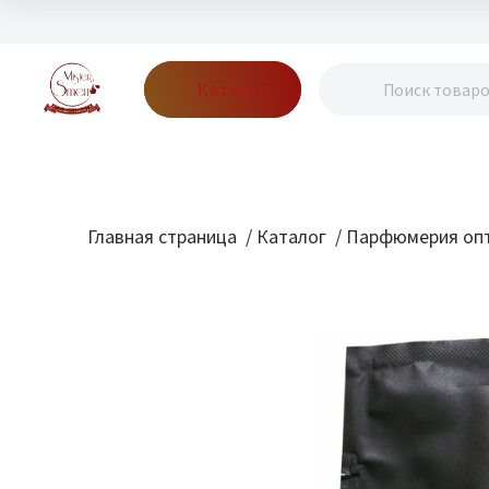
Каталог
Бренды
Акции
Блог
О нас
Доставка
Оплата
Конт
Главная страница
/
Каталог
/
Парфюмерия опт