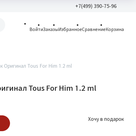
+7(499) 390-75-96
+7(499) 390-
Войти
Заказы
Избранное
Сравнение
Корзина
allparfume@mail.r
Пн - Вс: 9:30 - 21:3
109443, г. Москва,
 Оригинал Tous For Him 1.2 ml
Волгоградский пр.,
игинал Tous For Him 1.2 ml
Хочу в подарок