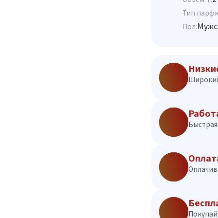
Тип парф
Мужс
Пол:
Низки
Широкий
Работ
Быстрая 
Оплат
Оплачив
Беспл
Покупай