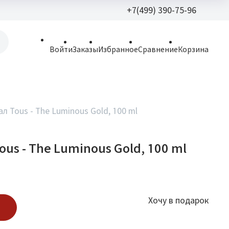
+7(499) 390-75-96
+7(499) 390-
Войти
Заказы
Избранное
Сравнение
Корзина
allparfume@mail.r
Пн - Вс: 9:30 - 21:3
109443, г. Москва,
л Tous - The Luminous Gold, 100 ml
Волгоградский пр.,
us - The Luminous Gold, 100 ml
Хочу в подарок