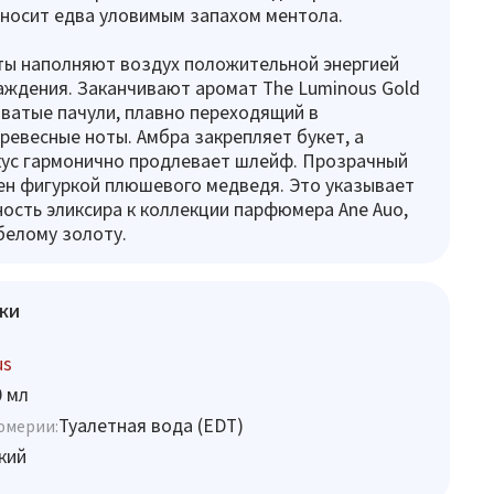
носит едва уловимым запахом ментола.
ты наполняют воздух положительной энергией
аждения. Заканчивают аромат The Luminous Gold
оватые пачули, плавно переходящий в
евесные ноты. Амбра закрепляет букет, а
кус гармонично продлевает шлейф. Прозрачный
ен фигуркой плюшевого медведя. Это указывает
ость эликсира к коллекции парфюмера Ane Auo,
белому золоту.
ки
us
0 мл
Туалетная вода (EDT)
юмерии:
кий