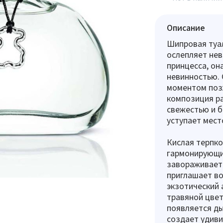
Описание
Шипровая туал
ослепляет нев
принцесса, он
невинностью. 
моментом позж
композиция р
свежестью и б
уступает мест
Кислая терпко
гармонирующи
завораживает 
приглашает во
экзотический 
травяной цвет
появляется ды
создает удиви