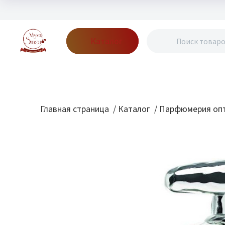
Каталог
Бренды
Акции
Блог
О нас
Доставка
Оплата
Конт
Главная страница
/
Каталог
/
Парфюмерия опт