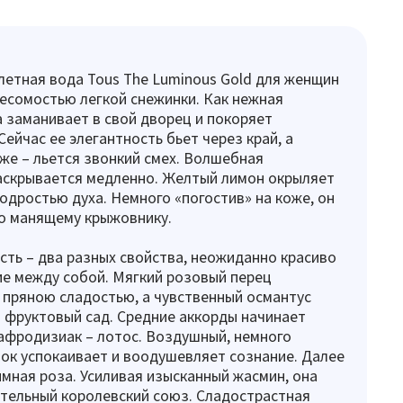
етная вода Tous The Luminous Gold для женщин
есомостью легкой снежинки. Как нежная
а заманивает в свой дворец и покоряет
Сейчас ее элегантность бьет через край, а
е – льется звонкий смех. Волшебная
аскрывается медленно. Желтый лимон окрыляет
одростью духа. Немного «погостив» на коже, он
о манящему крыжовнику.
сть – два разных свойства, неожиданно красиво
е между собой. Мягкий розовый перец
пряною сладостью, а чувственный османтус
 фруктовый сад. Средние аккорды начинает
афродизиак – лотос. Воздушный, немного
ок успокаивает и воодушевляет сознание. Далее
мная роза. Усиливая изысканный жасмин, она
тельный королевский союз. Сладострастная