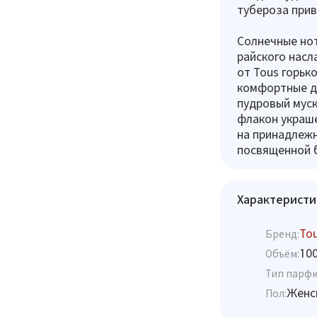
тубероза прив
Солнечные но
райского насл
от Tous горьк
комфортные др
пудровый мус
флакон украш
на принадлежн
посвященной 
Характеристи
To
Бренд:
10
Объём:
Тип парф
Женс
Пол: