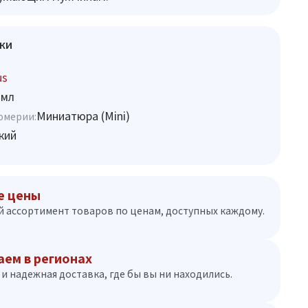
ки
us
 мл
Миниатюра (Mini)
юмерии:
кий
е цены
 ассортимент товаров по ценам, доступных каждому.
аем в регионах
и надежная доставка, где бы вы ни находились.