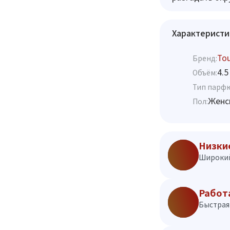
Характеристи
To
Бренд:
4.5
Объём:
Тип парф
Женс
Пол:
Низки
Широкий
Работ
Быстрая 