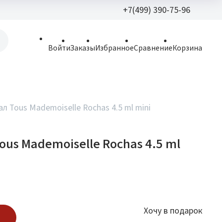
+7(499) 390-75-96
+7(499) 390-
Войти
Заказы
Избранное
Сравнение
Корзина
allparfume@mail.r
Пн - Вс: 9:30 - 21:3
109443, г. Москва,
л Tous Mademoiselle Rochas 4.5 ml mini
Волгоградский пр.,
ous Mademoiselle Rochas 4.5 ml
Хочу в подарок