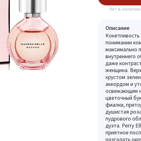
Нет в наличии
Описание
Кокетливость 
понимании ком
максимально п
внутреннего о
даже контраст
женщина. Вер
хрустом зеле
аккордом и ут
освежающим н
цветочный бук
фиалки, прито
душистая роза
пудрового обл
дуэта. Perry E
приятное посл
разгадать ок