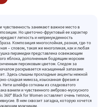
и чувственность занимают важное место в
позиции. Но цветочно-фруктовый ее характер
ередают легкость и непринужденность
браза. Композиция многослойная, разная, где-то
ная – словом, такая же многоликая, как и любая
хушка пирамидки представлена освежающим
ного яблока, дополненным бодрящим морским
онченным персиковым цветом. Следом за
ачалом раскрывается насыщенный запахами
ет. Здесь слышны прохладные акценты нежной
рно-сладкая мимоза, изысканная фрезия и
. Нити шлейфа сотканы из сладковатого
ака ванили и чувственного амброво-мускусного
llis 360° Black for Women оставляет очень теплое,
евкусие. В нем сквозит загадка, которую хочется
ружающим мужчинам.