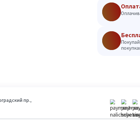
Оплат
Оплачив
Беспл
Покупай
покупкам
гоградский пр.,