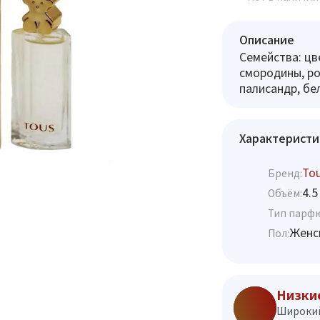
Описание
Семейства: цв
смородины, роз
палисандр, бе
Характеристи
To
Бренд:
4.5
Объём:
Тип парф
Женс
Пол:
Низки
Широкий