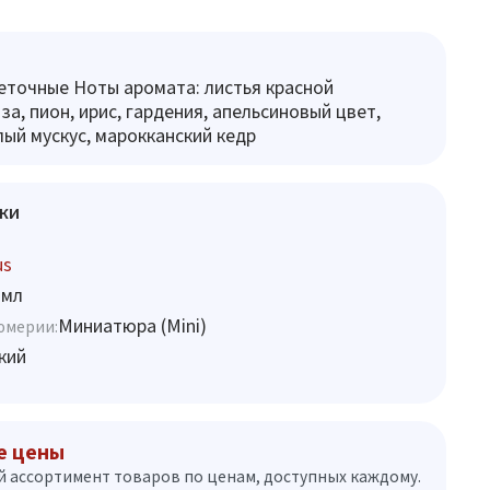
еточные Ноты аромата: листья красной
а, пион, ирис, гардения, апельсиновый цвет,
лый мускус, марокканский кедр
ки
us
 мл
Миниатюра (Mini)
юмерии:
кий
е цены
 ассортимент товаров по ценам, доступных каждому.