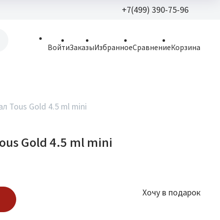
+7(499) 390-75-96
+7(499) 390-
Войти
Заказы
Избранное
Сравнение
Корзина
allparfume@mail.r
Пн - Вс: 9:30 - 21:3
109443, г. Москва,
л Tous Gold 4.5 ml mini
Волгоградский пр.,
us Gold 4.5 ml mini
Хочу в подарок