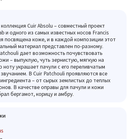
оллекция Cuir Absolu – совместный проект
ab и одного из самых известных носов Francis
рия посвящена коже, и в каждой композиции этот
альный материал представлен по-разному.
Patchouli дает возможность почувствовать
ожи – выпуклую, чуть зернистую, мягкую на
ю ноту украшает пачули с его переливчатым
звучанием. В Cuir Patchouli проявляются все
 ингредиента – от сырых землистых до теплых
нов. В качестве оправы для пачули и кожи
ал бергамот, корицу и амбру.
ки
us