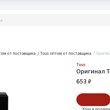
акты
ом от поставщика
/
Tous оптом от поставщика
/
Оригина
Tous
Оригинал To
653 ₽
В корзину
Хочу в подаро