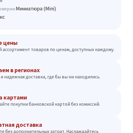
л
Миниатюра (Mini)
юмерии:
кс
е цены
 ассортимент товаров по ценам, доступных каждому.
аем в регионах
и надежная доставка, где бы вы ни находились.
а картами
айте покупки банковской картой без комиссий.
атная доставка
те без дополнительных затрат. Наслаждайтесь