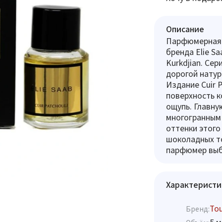
Описание
Парфюмерная к
бренда Elie Sa
Kurkdjian. Се
дорогой натур
Издание Cuir 
поверхность к
ощупь. Главну
многогранным 
оттенки этого
шоколадных то
парфюмер выбр
Характеристи
To
Бренд: