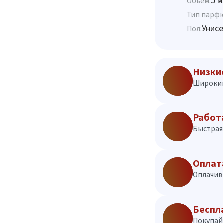
5 м
Объём:
Тип парф
Унисе
Пол:
Низки
Широкий
Работ
Быстрая 
Оплат
Оплачив
Беспл
Покупай