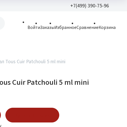
+7(499) 390-75-96
+7(499) 390-
Войти
Заказы
Избранное
Сравнение
Корзина
allparfume@mail.r
Пн - Вс: 9:30 - 21:3
109443, г. Москва,
л Tous Cuir Patchouli 5 ml mini
Волгоградский пр.,
us Cuir Patchouli 5 ml mini
Купить в 1 клик
к