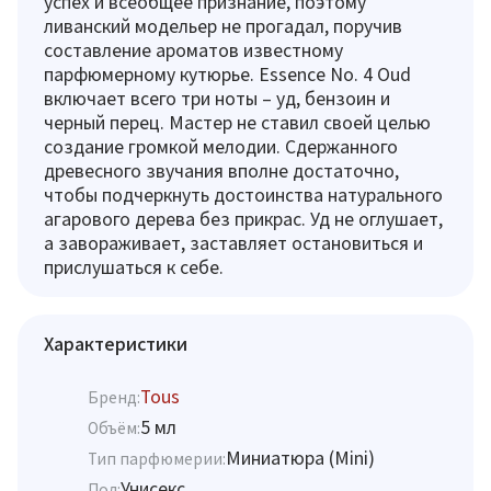
успех и всеобщее признание, поэтому
ливанский модельер не прогадал, поручив
составление ароматов известному
парфюмерному кутюрье. Essence No. 4 Oud
включает всего три ноты – уд, бензоин и
черный перец. Мастер не ставил своей целью
создание громкой мелодии. Сдержанного
древесного звучания вполне достаточно,
чтобы подчеркнуть достоинства натурального
агарового дерева без прикрас. Уд не оглушает,
а завораживает, заставляет остановиться и
прислушаться к себе.
Характеристики
Tous
Бренд:
5 мл
Объём:
Миниатюра (Mini)
Тип парфюмерии:
Унисекс
Пол: