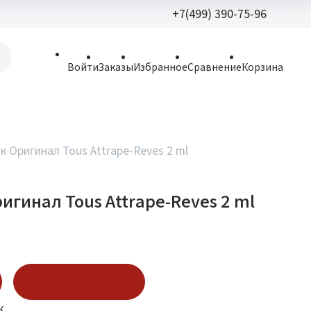
+7(499) 390-75-96
+7(499) 390-
Войти
Заказы
Избранное
Сравнение
Корзина
allparfume@mail.r
Пн - Вс: 9:30 - 21:3
109443, г. Москва,
 Оригинал Tous Attrape-Reves 2 ml
Волгоградский пр.,
игинал Tous Attrape-Reves 2 ml
Купить в 1 клик
к