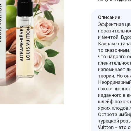
Описание
Эффектная цве
поразительное
и мечтой. Вдо
Кавалье стала
то сказочным.
что надолго о
пленительност
напоминает ди
теории. Но он
Неординарный 
союзе пышного
изданного в в
шлейф похож 
ярких плодов 
Острота имбир
турецкой розы
Vuitton – это