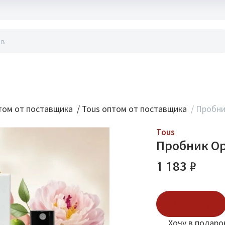
акты
ом от поставщика
/
Tous оптом от поставщика
/
Пробник
Tous
Пробник Ор
1 183 ₽
В корзину
Хочу в подаро