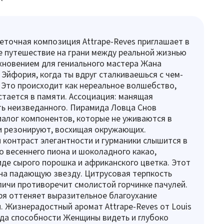
точная композиция Attrape-Reves приглашает в
 путешествие на грани между реальной жизнью
хновением для гениального мастера Жана
 Эйфория, когда ты вдруг сталкиваешься с чем-
 Это происходит как нереальное волшебство,
стается в памяти. Ассоциация: манящая
ь неизведанного. Пирамида Ловца Снов
алог компонентов, которые не уживаются в
и резонируют, восхищая окружающих.
контраст элегантности и гурманики слышится в
 весеннего пиона и шоколадного какао,
иде сырого порошка и африканского цветка. Этот
на падающую звезду. Цитрусовая терпкость
личи противоречит смолистой горчинке пачулей.
я оттеняет выразительное благоухание
. Жизнерадостный аромат Attrape-Reves от Louis
 ода способности Женщины видеть и глубоко