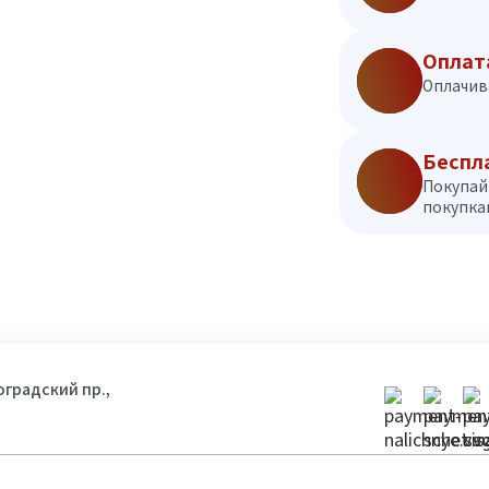
Оплат
Оплачив
Беспл
Покупай
покупкам
гоградский пр.,