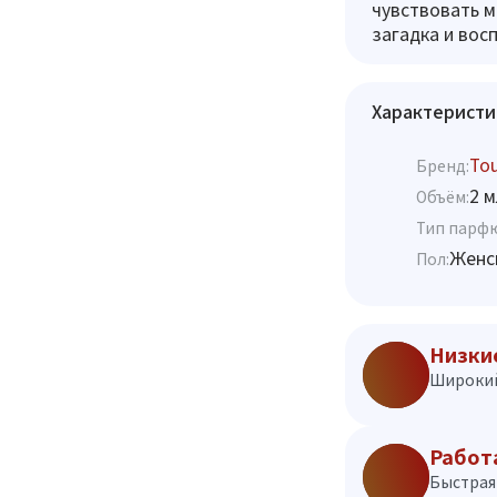
чувствовать м
загадка и вос
Характеристи
To
Бренд:
2 м
Объём:
Тип парф
Женс
Пол:
Низки
Широкий
Работ
Быстрая 