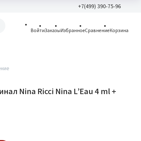
+7(499) 390-75-96
+7(499) 390-
Войти
Заказы
Избранное
Сравнение
Корзина
allparfume@mail.r
Пн - Вс: 9:30 - 21:3
109443, г. Москва,
ение
Волгоградский пр.,
нал Nina Ricci Nina L’Eau 4 ml +