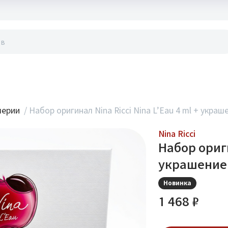
акты
мерии
/
Набор оригинал Nina Ricci Nina L’Eau 4 ml + украш
Nina Ricci
Набор ориги
украшение
Новинка
1 468 ₽