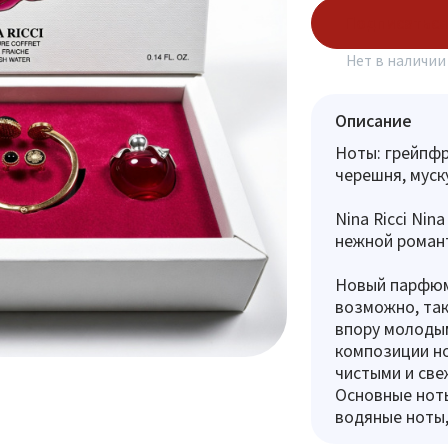
Подписаться
Нет в наличии
Описание
Ноты: грейпфр
черешня, муск
Nina Ricci Nin
нежной роман
Новый парфюм 
возможно, так
впору молоды
композиции но
чистыми и св
Основные ноты
водяные ноты,