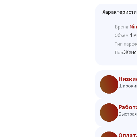
Характеристи
Nin
Бренд:
4 м
Объём:
Тип парф
Женс
Пол:
Низки
Широкий
Работ
Быстрая 
Оплат