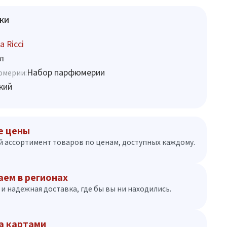
ки
a Ricci
л
Набор парфюмерии
юмерии:
кий
е цены
 ассортимент товаров по ценам, доступных каждому.
аем в регионах
и надежная доставка, где бы вы ни находились.
а картами