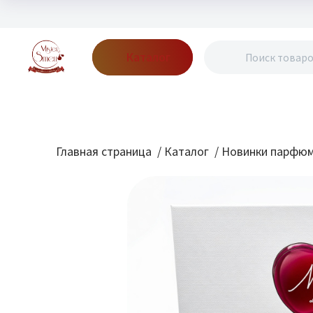
Каталог
Бренды
Акции
Блог
О нас
Доставка
Оплата
Конт
Главная страница
/
Каталог
/
Новинки парфю