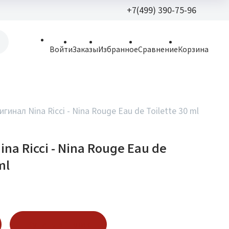
+7(499) 390-75-96
+7(499) 390-
Войти
Заказы
Избранное
Сравнение
Корзина
allparfume@mail.r
Пн - Вс: 9:30 - 21:3
109443, г. Москва,
игинал Nina Ricci - Nina Rouge Eau de Toilette 30 ml
Волгоградский пр.,
na Ricci - Nina Rouge Eau de
ml
Купить в 1 клик