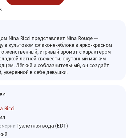
к
ом Nina Ricci представляет Nina Rouge —
у в культовом флаконе-яблоке в ярко-красном
то женственный, игривый аромат с характером
 сладкой летней свежести, окутанный мягким
дцем. Лёгкий и соблазнительный, он создаёт
, уверенной в себе девушки.
ки
a Ricci
мл
Туалетная вода (EDT)
юмерии:
кий