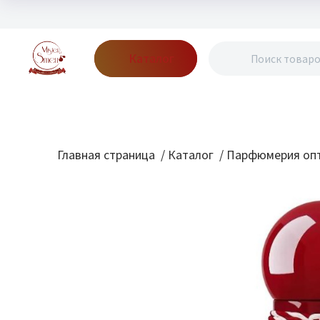
Каталог
Бренды
Акции
Блог
О нас
Доставка
Оплата
Конт
Главная страница
/
Каталог
/
Парфюмерия опт