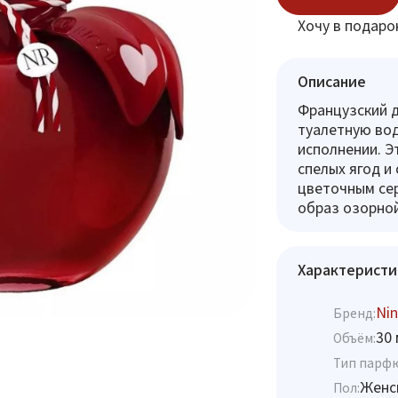
Хочу в подаро
Описание
Французский д
туалетную вод
исполнении. Э
спелых ягод и
цветочным сер
образ озорной
Характеристи
Nin
Бренд:
30 
Объём:
Тип парф
Женс
Пол: