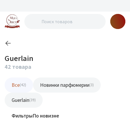
Guerlain
42 товара
Все
Новинки парфюмерии
(42)
(3)
Guerlain
(39)
Фильтры
По новизне