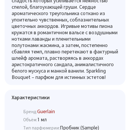
сладость которых усиливается нежностью
спелой, благоухающей груши. Сердце
ароматического треугольника соткано из
упоительно чувственных, соблазнительных
цветочных аккордов. Игривые мотивы пиона
кружатся в романтичном вальсе с воздушными
нотками лаванды и пленительными
полутонами жасмина, а затем, постепенно
сбавляя темп, плавно перетекают в фактурный
шлейф аромата, растворяясь в аккордах
аристократичного сандала, анималистичного
белого мускуса и манкой ванили. Sparkling
Bouquet – парфюм для истинных эстетов!
Характеристики
Guerlain
Бренд:
1 мл
Объём:
Пробник (Sample)
Тип парфюмерии: