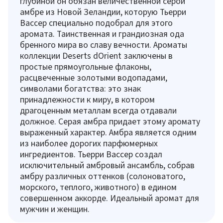
глубиной он обязан величественной серой
амбре из Новой Зеландии, которую Тьерри
Вассер специально подобрал для этого
аромата. Таинственная и грандиозная ода
бренного мира во славу вечности. Ароматы
коллекции Deserts dOrient заключены в
простые прямоугольные флаконы,
расцвеченные золотыми водопадами,
символами богатства: это знак
принадлежности к миру, в котором
драгоценным металлам всегда отдавали
должное. Серая амбра придает этому аромату
выраженный характер. Амбра является одним
из наиболее дорогих парфюмерных
ингредиентов. Тьерри Вассер создал
исключительный амбровый ансамбль, собрав
амбру различных оттенков (солоноватого,
морского, теплого, животного) в едином
совершенном аккорде. Идеальный аромат для
мужчин и женщин.