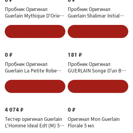
Пробник Оригинал
Пробник Оригинал
Guerlain Mythique D'Orient
Guerlain Shalimar Initial
1 ml
L’Eau 1 ml
Подписаться
Подписаться
0 ₽
181 ₽
Пробник Оригинал
Пробник Оригинал
Guerlain La Petite Robe
GUERLAIN Songe D'un Bois
Noire Ma Premier Robe 1
D'ete 1 ml
ml
Подписаться
Подписаться
4 074 ₽
0 ₽
Тестер оригинал Guerlain
Оригинал Mon Guerlain
L'Homme Ideal Edt (M) 50
Florale 5 мл.
мл