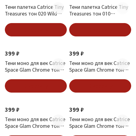
Тени палетка Catrice Tiny
Тени палетка Catrice Tiny
Treasures тон 020 Wild
Treasures тон 010
Berry
Everyday Essentials
В корзину
В корзину
Новинка
Новинка
399 ₽
399 ₽
Тени моно для век Catrice
Тени моно для век Catrice
Space Glam Chrome тон
Space Glam Chrome тон
060 Galactic Glow
050 Cosmic Coral
В корзину
В корзину
Новинка
Новинка
399 ₽
399 ₽
Тени моно для век Catrice
Тени моно для век Catrice
Space Glam Chrome тон
Space Glam Chrome тон
040 Stardust
020 Supernova