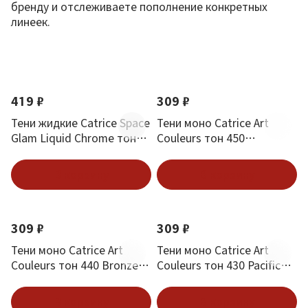
бренду и отслеживаете пополнение конкретных
линеек.
По новизне
Новинка
Новинка
419 ₽
309 ₽
Тени жидкие Catrice Space
Тени моно Catrice Art
Glam Liquid Chrome тон
Couleurs тон 450
020 Cosmic lights
Dreamcatcher
В корзину
В корзину
Новинка
Новинка
309 ₽
309 ₽
Тени моно Catrice Art
Тени моно Catrice Art
Couleurs тон 440 Bronze
Couleurs тон 430 Pacific
Bliss
Teal
В корзину
В корзину