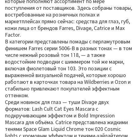
которые пополняют ассортимент по мере
поступления от поставщиков. Здесь собраны товары,
востребованные на розничных полках и
маркетплейсах прямо сейчас: средства для глаз, губ,
кожи лица от брендов Farres, Divage, Catrice и Max
Factor.
В категории представлены помады с перламутровым
финишем Farres серии 5006-B в разных тонах — в том
числе нежный розовый тон 118, — а также
водостойкие подводки с шиммером той же марки,
включая фиолетовый тон 103. Это позиции с
выраженной визуальной подачей, которые хорошо
работают в карточках товара на Wildberries и Ozon и
стабильно привлекают покупателей эффектным
оттенком.
Среди новинок для глаз — туши Divage двух
форматов: Lash Cult Cat Eyes Mascara с
подкручивающим эффектом и Bold Impression
Mascara для объёма. Catrice представлена жидкими
тенями Space Glam Liquid Chrome тон 020 Cosmic
lights с хромовым эффектом и тенями-хайлайтером