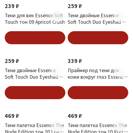
239 ₽
259 ₽
Тени для век Essence Soft
Тени двойные Essence
Touch тон 09 Apricot Crush
Soft Touch Duo Eyeshadow
тон 04 Mocha Muse
В корзину
В корзину
Новинка
Новинка
259 ₽
339 ₽
Тени двойные Essence
Праймер под тени для
Soft Touch Duo Eyeshadow
кожи вокруг глаз Essence
тон 02 Berry Crush
Jelly Grip
В корзину
В корзину
Новинка
Новинка
469 ₽
469 ₽
Тени палетка Essence The
Тени палетка Essence The
Nude Edition тон 20 Lovely
Nude Edition тон 10 Pretty