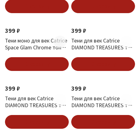
В корзину
В корзину
Новинка
Новинка
399 ₽
399 ₽
Тени моно для век Catrice
Тени для век Catrice
Space Glam Chrome тон
DIAMOND TREASURES тон
010 Moonlight Glow
030 Smokey diamond
В корзину
В корзину
Новинка
Новинка
399 ₽
399 ₽
Тени для век Catrice
Тени для век Catrice
DIAMOND TREASURES тон
DIAMOND TREASURES тон
020 Fairy dust
010 Hazel spark
В корзину
В корзину
Новинка
Новинка