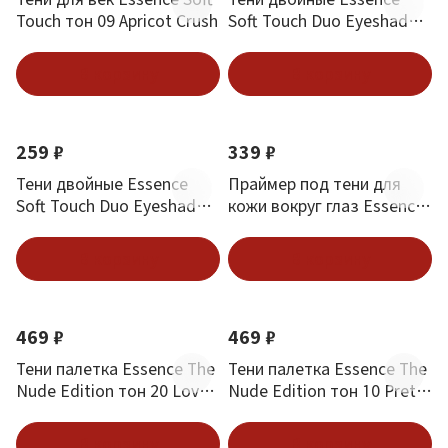
Touch тон 09 Apricot Crush
Soft Touch Duo Eyeshadow
тон 04 Mocha Muse
В корзину
В корзину
259 ₽
339 ₽
Тени двойные Essence
Праймер под тени для
Soft Touch Duo Eyeshadow
кожи вокруг глаз Essence
тон 02 Berry Crush
Jelly Grip
В корзину
В корзину
469 ₽
469 ₽
Тени палетка Essence The
Тени палетка Essence The
Nude Edition тон 20 Lovely
Nude Edition тон 10 Pretty
In Rose
in Nude
В корзину
В корзину