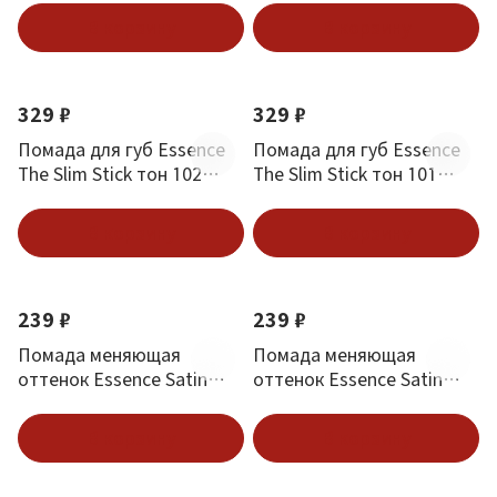
В корзину
В корзину
329 ₽
329 ₽
Помада для губ Essence
Помада для губ Essence
The Slim Stick тон 102
The Slim Stick тон 101
Over The Nude
Choc-O-Holic
В корзину
В корзину
239 ₽
239 ₽
Помада меняющая
Помада меняющая
оттенок Essence Satin
оттенок Essence Satin
Glow тон 03 Rose and
Glow тон 02 Blushin It
Shine
В корзину
В корзину