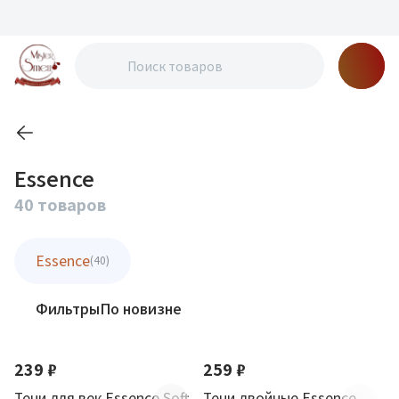
Essence
40 товаров
Essence
(40)
Фильтры
По новизне
239 ₽
259 ₽
Тени для век Essence Soft
Тени двойные Essence