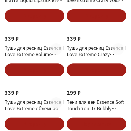
Matte Liquid Lipstick 8H
love Extreme Crazy Volume
тон 03 Soft Beige
Waterproof
В корзину
В корзину
339 ₽
339 ₽
Тушь для ресниц Essence I
Тушь для ресниц Essence I
Love Extreme Volume
Love Extreme Crazy
Waterproof
Volume
В корзину
В корзину
339 ₽
299 ₽
Тушь для ресниц Essence I
Тени для век Essence Soft
Love Extreme объемная
Touch тон 07 Bubbly
Champagne
В корзину
Подписаться