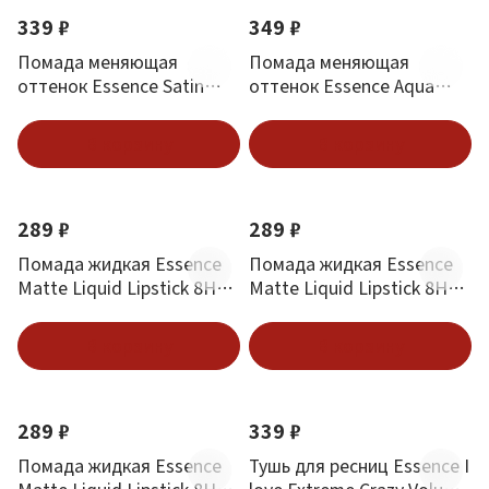
339 ₽
349 ₽
Помада меняющая
Помада меняющая
оттенок Essence Satin
оттенок Essence Aqua
Glow тон 01 Whole Latte
Jelly Colour Changing
Love
В корзину
В корзину
289 ₽
289 ₽
Помада жидкая Essence
Помада жидкая Essence
Matte Liquid Lipstick 8H
Matte Liquid Lipstick 8H
тон 07 Classic Red
тон 05 Pink Blush
В корзину
В корзину
289 ₽
339 ₽
Помада жидкая Essence
Тушь для ресниц Essence I