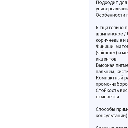
Подходит для 
универсальный
Особенности па
6 тщательно п
шампанское / 
коричневые и 
Финиши: матов
(shimmer) и м
акцентов
Высокая пигме
пальцем, кист
Компактный ра
промо-наборо
Стойкость вес
осыпается
Способы приме
консультаций)
Светлые оттен