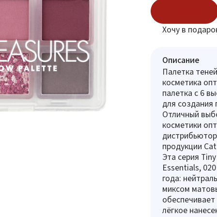
В корзину
Хочу в подаро
Описание
Палетка теней 
косметика опт
палетка с 6 в
для создания 
Отличный выбо
косметики опт
дистрибьютор
продукции Catr
Эта серия Tiny
Essentials, 020
года: нейтрал
миксом матов
обеспечивает 
лёгкое нанесе