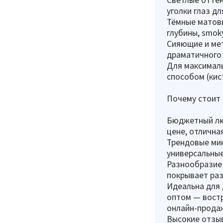
уголки глаз д
Тёмные матовы
глубины, smoky
Сияющие и мет
драматичного 
Для максимал
способом (кис
Почему стоит з
Бюджетный люк
цене, отлична
Трендовые мин
универсальные
Разнообразие 
покрывает раз
Идеальна для 
оптом — востр
онлайн-прода
Высокие отзывы