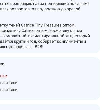
иенты возвращаются за повторными покупками
всех возрастов: от подростков до зрелой
тку теней Catrice Tiny Treasures оптом,
косметику Catrice оптом, косметику оптом
— компактный, пигментированный хит, который
даётся круглый год, собирает комплименты и
ильную прибыль в B2B!
ки
rice
Тени
тики:
Тени
тики: