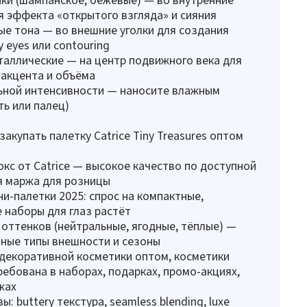
ля эффекта «открытого взгляда» и сияния
е тона — во внешние уголки для создания
 eyes или contouring
аллические — на центр подвижного века для
акцента и объёма
ьной интенсивности — наносите влажным
ть или палец)
акупать палетку Catrice Tiny Treasures оптом
с от Catrice — высокое качество по доступной
я маржа для розницы
и-палетки 2025: спрос на компактные,
 наборы для глаз растёт
оттенков (нейтральные, ягодные, тёплые) —
ные типы внешности и сезоны
декоративной косметики оптом, косметики
ебована в наборах, подарках, промо-акциях,
жах
: buttery текстура, seamless blending, luxe