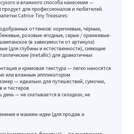
сухого и влажного способа нанесения —
 продукт для профессионалов и любителей.
летки Catrice Tiny Treasures:
одобранных оттенков: коричневые, чёрные,
бежевые, розовые-ягодные, серые / оранжевые-
шампанское (в зависимости от артикула)
ые (для глубины и естественности), сияющие
еталлические (metallic) для драматичных
нтация и кремовая текстура — легко наносятся
ью или влажным аппликатором
змер — идеально для путешествий, сумочки,
в и тестеров
ь день — не скатывается в складках, не
нения и макияж-идеи (для продаж и
:
ки (шампанское, бежевые) — во внутренние