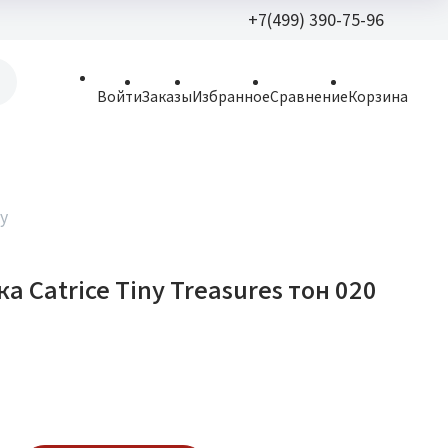
+7(499) 390-75-96
+7(499) 390-
Войти
Заказы
Избранное
Сравнение
Корзина
allparfume@mail.r
Пн - Вс: 9:30 - 21:3
109443, г. Москва,
ry
Волгоградский пр.,
а Catrice Tiny Treasures тон 020