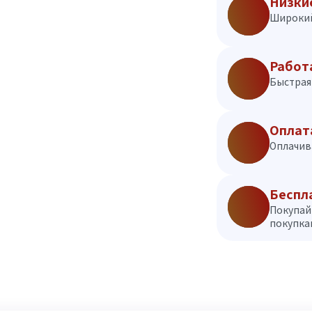
Низки
Широкий
Работ
Быстрая 
Оплат
Оплачив
Беспл
Покупай
покупкам