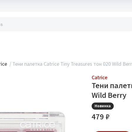
акты
rice
/
Тени палетка Catrice Tiny Treasures тон 020 Wild Ber
Catrice
Тени палетк
Wild Berry
Новинка
479 ₽