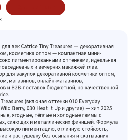
Купить в 1 клик
к
для век Catrice Tiny Treasures — декоративная
ом, косметика оптом — компактная мини-
ысоко пигментированными оттенками, идеальная
повседневных и вечерних макияжей глаз.
р для закупок декоративной косметики оптом,
ом, магазинов, онлайн-магазинов,
ов и B2B-поставок бюджетной, но качественной
ice.
 Treasures (включая оттенки 010 Everyday
 Wild Berry, 030 Heat It Up и другие) — хит 2025
ьные, ягодные, тёплые и холодные гаммы с
ых, сияющих и металлических финишей. Формула
высокую пигментацию, отличную стойкость,
ние и растушёвку без осыпания и скатывания.