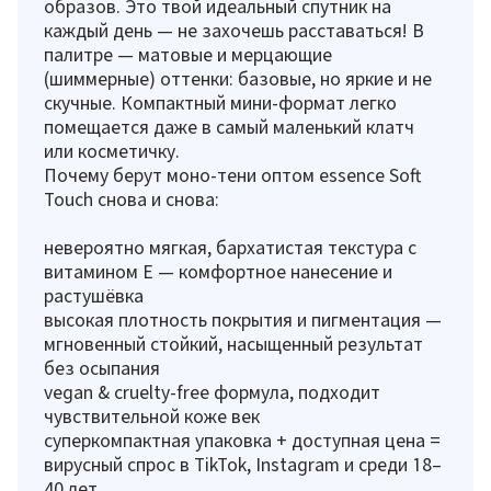
образов. Это твой идеальный спутник на
каждый день — не захочешь расставаться! В
палитре — матовые и мерцающие
(шиммерные) оттенки: базовые, но яркие и не
скучные. Компактный мини-формат легко
помещается даже в самый маленький клатч
или косметичку.
Почему берут моно-тени оптом essence Soft
Touch снова и снова:
невероятно мягкая, бархатистая текстура с
витамином Е — комфортное нанесение и
растушёвка
высокая плотность покрытия и пигментация —
мгновенный стойкий, насыщенный результат
без осыпания
vegan & cruelty-free формула, подходит
чувствительной коже век
суперкомпактная упаковка + доступная цена =
вирусный спрос в TikTok, Instagram и среди 18–
40 лет