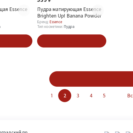
щая Essence
Пудра матирующая Essence
Brighten Up! Banana Powder
Бренд:
Essence
а
Тип косметики:
Пудра
зину
В корзину
Показать ещё
1
2
3
4
5
Вс
гоградский пр.,