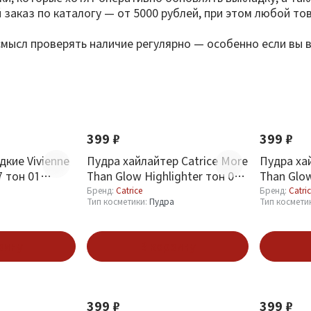
заказ по каталогу — от 5000 рублей, при этом любой тов
мысл проверять наличие регулярно — особенно если вы в
Новинка
Новинка
399 ₽
399 ₽
дкие Vivienne
Пудра хайлайтер Catrice More
Пудра ха
7 тон 01
Than Glow Highlighter тон 040
Than Glow
Absolute Blushin` Bright
Beyond G
Бренд:
Catrice
Бренд:
Catri
Тип косметики:
Пудра
Тип космети
зину
В корзину
Новинка
Новинка
399 ₽
399 ₽