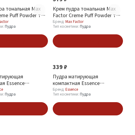
ра тональная Max
Крем пудра тональная Max
eme Puff Powder тон
Factor Creme Puff Powder тон
m
13 Noveau Beige
actor
Бренд:
Max Factor
ки:
Пудра
Тип косметики:
Пудра
В корзину
В корзину
Новинка
339 ₽
атирующая
Пудра матирующая
ая Essence
компактная Essence
ng Compact Powder
Mattifying Compact Powder
ce
Бренд:
Essence
ки:
Пудра
Тип косметики:
Пудра
rfect Beige
тон 02 Soft Beige
В корзину
В корзину