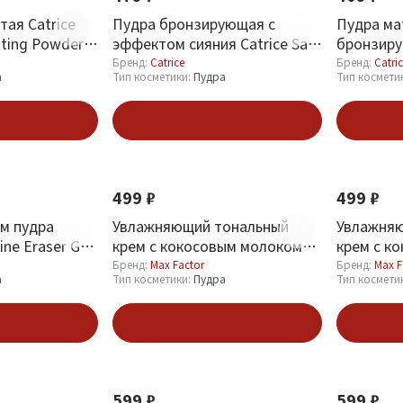
тая Catrice
Пудра бронзирующая с
Пудра ма
tting Powder
эффектом сияния Catrice San
бронзиру
k
Lover Bronzing тон 010 Sun
035 Unive
Бренд:
Catrice
Бренд:
Catri
а
Тип косметики:
Пудра
Тип космети
Kissed Bronze
зину
В корзину
Новинка
Новинка
499 ₽
499 ₽
м пудра
Увлажняющий тональный
Увлажня
ine Eraser Gel
крем с кокосовым молоком
крем с к
Camera Ready
Max Factor Miracle Second
Max Facto
Бренд:
Max Factor
Бренд:
Max F
а
Тип косметики:
Пудра
Тип космети
Skin №004 Light Medium
Skin №001
зину
В корзину
Новинка
Новинка
599 ₽
599 ₽