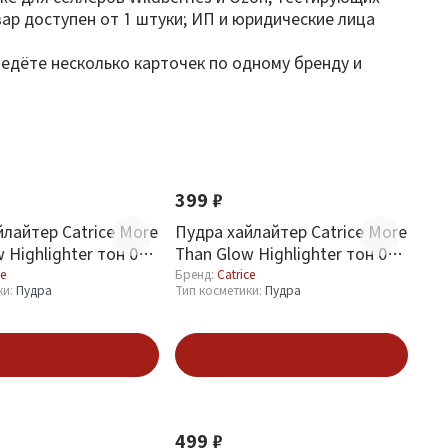
ар доступен от 1 штуки; ИП и юридические лица
едёте несколько карточек по одному бренду и
Новинка
399 ₽
йлайтер Catrice More
Пудра хайлайтер Catrice More
 Highlighter тон 030
Than Glow Highlighter тон 020
olden Glow
Supreme Rose Beam
ce
Бренд:
Catrice
ки:
Пудра
Тип косметики:
Пудра
В корзину
В корзину
Новинка
499 ₽