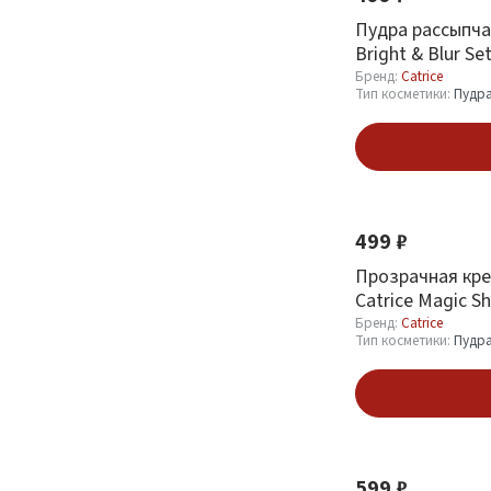
Помада
61
Пудра рассыпча
Bright & Blur Se
Пудра
38
тон 020 Soft Pin
Бренд:
Catrice
Тени
44
Тип косметики:
Пудр
Смотреть все
В кор
Новинка
Пол
499 ₽
Женский
20
Прозрачная кре
Catrice Magic Sh
To Powder 010 
Бренд:
Catrice
Показать
Тип косметики:
Пудр
В кор
Новинка
599 ₽