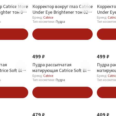
р Catrice More
Корректор вокруг глаз Catrice
Корректор
ighter тон 010
Under Eye Brightener тон 020
Under Eye
um Glaze
Warm Nude
Light Ros
Бренд:
Catrice
Бренд:
Catri
а
Тип косметики:
Пудра
Тип космети
зину
В корзину
Новинка
Новинка
499 ₽
499 ₽
атая
Пудра рассыпчатая
Пудра ра
ice Soft Blur
матирующая Catrice Soft Blur
матирующа
owder тон 030
Matte Setting Powder тон 020
Matte Set
Бренд:
Catrice
Бренд:
Catri
а
Тип косметики:
Пудра
Тип космети
Light
Transluce
зину
В корзину
Новинка
Новинка
479 ₽
409 ₽