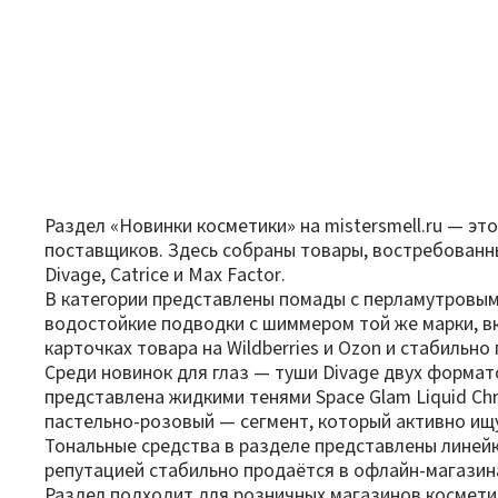
Раздел «Новинки косметики» на mistersmell.ru — э
поставщиков. Здесь собраны товары, востребованные
Divage, Catrice и Max Factor.
В категории представлены помады с перламутровым 
водостойкие подводки с шиммером той же марки, в
карточках товара на Wildberries и Ozon и стабиль
Среди новинок для глаз — туши Divage двух формато
представлена жидкими тенями Space Glam Liquid Ch
пастельно-розовый — сегмент, который активно ищу
Тональные средства в разделе представлены линейко
репутацией стабильно продаётся в офлайн-магазина
Раздел подходит для розничных магазинов косметик