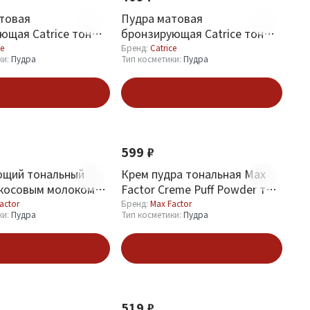
товая
Пудра матовая
ющая Catrice тон
бронзирующая Catrice тон
rsal Bronze
030 Medium Bronze
ce
Бренд:
Catrice
ки:
Пудра
Тип косметики:
Пудра
В корзину
В корзину
Новинка
599 ₽
ющий тональный
Крем пудра тональная Max
окосовым молоком
Factor Creme Puff Powder тон
r Miracle Second
81 Truly Fair
actor
Бренд:
Max Factor
ки:
Пудра
Тип косметики:
Пудра
 Fair
В корзину
В корзину
Новинка
519 ₽