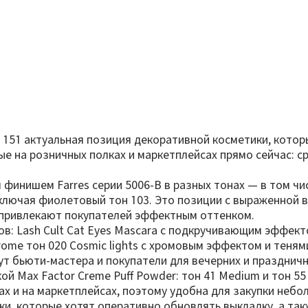
то 151 актуальная позиция декоративной косметики, кото
 на розничных полках и маркетплейсах прямо сейчас: сред
финишем Farres серии 5006-B в разных тонах — в том чи
ключая фиолетовый тон 103. Это позиции с выраженной 
но привлекают покупателей эффектным оттенком.
в: Lash Cult Cat Eyes Mascara с подкручивающим эффектом
rome тон 020 Cosmic lights с хромовым эффектом и теням
т бьюти-мастера и покупатели для вечерних и празднич
й Max Factor Creme Puff Powder: тон 41 Medium и тон 55
х и на маркетплейсах, поэтому удобна для закупки небо
и, которые хотят оперативно обновлять выкладку, а такж