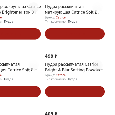
 вокруг глаз Catrice
Пудра рассыпчатая
 Brightener тон 010
матирующая Catrice Soft Blur
e
Matte Setting Powder тон 040
ce
Бренд:
Catrice
ки:
Пудра
Тип косметики:
Пудра
Tan
В корзину
В корзину
Новинка
499 ₽
ссыпчатая
Пудра рассыпчатая Catrice
я Catrice Soft Blur
Bright & Blur Setting Powder
ting Powder тон 001
тон 030 Soft Peach
ce
Бренд:
Catrice
ки:
Пудра
Тип косметики:
Пудра
nt
В корзину
В корзину
Новинка
409 ₽