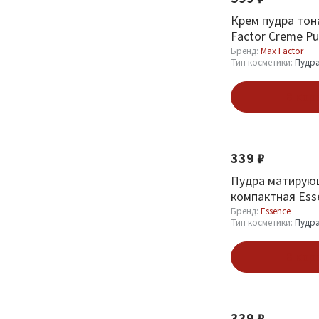
Крем пудра тон
Factor Creme Pu
75 Golden
Бренд:
Max Factor
Тип косметики:
Пудр
В кор
Новинка
339 ₽
Пудра матирую
компактная Ess
Mattifying Com
Бренд:
Essence
Тип косметики:
Пудр
тон 11 Pastel Be
В кор
Новинка
339 ₽