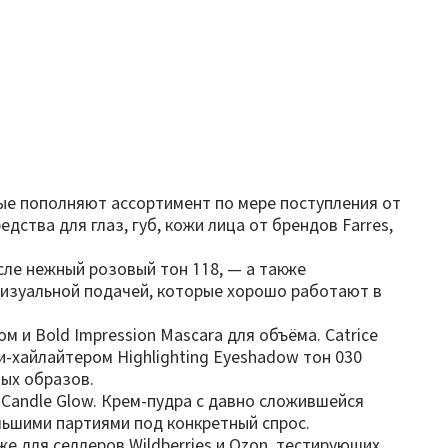
рые пополняют ассортимент по мере поступления от
ства для глаз, губ, кожи лица от брендов Farres,
сле нежный розовый тон 118, — а также
визуальной подачей, которые хорошо работают в
 и Bold Impression Mascara для объёма. Catrice
и-хайлайтером Highlighting Eyeshadow тон 030
ных образов.
 Candle Glow. Крем-пудра с давно сложившейся
льшими партиями под конкретный спрос.
е для селлеров Wildberries и Ozon, тестирующих