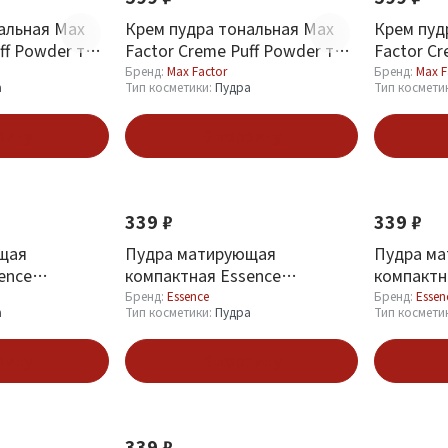
альная Max
Крем пудра тональная Max
Крем пуд
ff Powder тон
Factor Creme Puff Powder тон
Factor Cr
55 Candle Glow
41 Mediu
Бренд:
Max Factor
Бренд:
Max F
а
Тип косметики:
Пудра
Тип космети
зину
В корзину
Новинка
Новинка
339 ₽
339 ₽
щая
Пудра матирующая
Пудра м
ence
компактная Essence
компактн
pact Powder
Mattifying Compact Powder
Mattifyi
Бренд:
Essence
Бренд:
Essen
а
Тип косметики:
Пудра
Тип космети
ige
тон 10 Light Beige
тон 04 Pe
зину
В корзину
Новинка
339 ₽