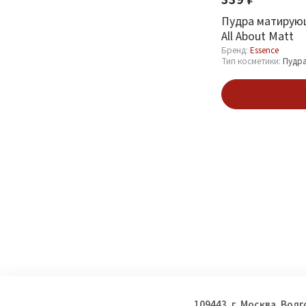
Пудра матирую
All About Matt
Бренд:
Essence
Тип косметики:
Пудр
В кор
109443, г. Москва, Вол