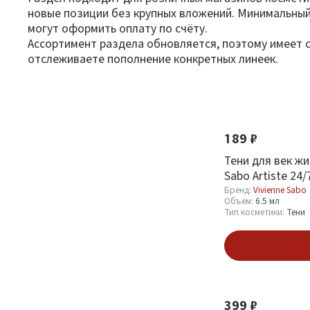
новые позиции без крупных вложений. Минимальный 
могут оформить оплату по счёту.
Ассортимент раздела обновляется, поэтому имеет с
отслеживаете пополнение конкретных линеек.
Фильтр
По новизне
Новинка
Оптовая стоимость
189 ₽
От
До
Тени для век жи
Sabo Artiste 24/
Angent Brillant
Бренд:
Vivienne Sabo
Объём:
6.5 мл
Тип косметики:
Тени
В кор
Бренд
Новинка
Farres Cosmetics
2
399 ₽
Catrice
74