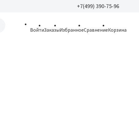
+7(499) 390-75-96
+7(499) 390-
Войти
Заказы
Избранное
Сравнение
Корзина
allparfume@mail.r
Пн - Вс: 9:30 - 21:3
109443, г. Москва,
Волгоградский пр.,