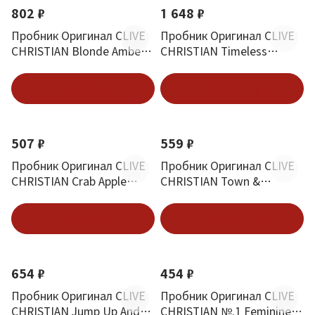
802 ₽
1 648 ₽
Пробник Оригинал CLIVE
Пробник Оригинал CLIVE
CHRISTIAN Blonde Amber
CHRISTIAN Timeless
Светлый Янтарь 2 ml
Вневременной Парфюм 2
ml
В корзину
В корзину
507 ₽
559 ₽
Пробник Оригинал CLIVE
Пробник Оригинал CLIVE
CHRISTIAN Crab Apple
CHRISTIAN Town &
Blossom Яблочный Сад 2
Country Город И Страна 2
ml
ml
В корзину
В корзину
654 ₽
454 ₽
Пробник Оригинал CLIVE
Пробник Оригинал CLIVE
CHRISTIAN Jump Up And
CHRISTIAN №.1 Feminine