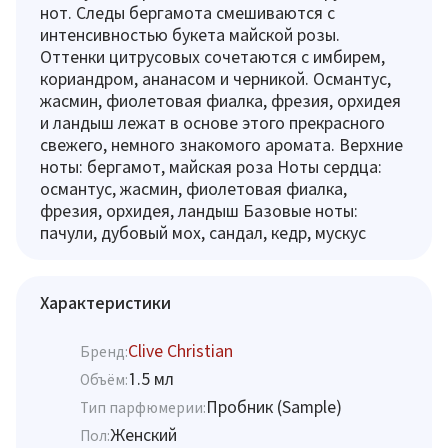
нот. Следы бергамота смешиваются с
интенсивностью букета майской розы.
Оттенки цитрусовых сочетаются с имбирем,
кориандром, ананасом и черникой. Османтус,
жасмин, фиолетовая фиалка, фрезия, орхидея
и ландыш лежат в основе этого прекрасного
свежего, немного знакомого аромата. Верхние
ноты: бергамот, майская роза Ноты сердца:
османтус, жасмин, фиолетовая фиалка,
фрезия, орхидея, ландыш Базовые ноты:
пачули, дубовый мох, сандал, кедр, мускус
Характеристики
Clive Christian
Бренд:
1.5 мл
Объём:
Пробник (Sample)
Тип парфюмерии:
Женский
Пол: