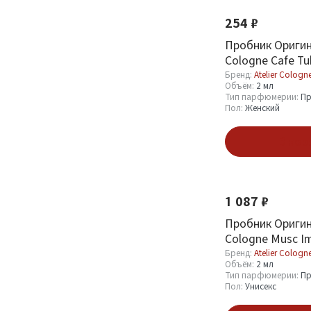
Оптовая стоимость
254 ₽
От
До
Пробник Оригина
Cologne Cafe Tu
Бренд:
Atelier Cologn
Объём:
2 мл
Тип парфюмерии:
Пр
Пол:
Женский
Бренд
В кор
Atelier Cologne
37
1 087 ₽
Объём
Пробник Оригина
Cologne Musc Im
1.2 мл
1
Бренд:
Atelier Cologn
Объём:
2 мл
1.7 мл
3
Тип парфюмерии:
Пр
Пол:
Унисекс
10 мл
2