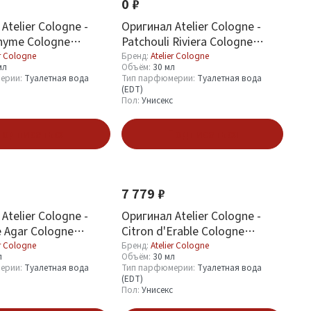
0 ₽
Atelier Cologne -
Оригинал Atelier Cologne -
nyme Cologne
Patchouli Riviera Cologne
00 ml
Absolue 30 ml
er Cologne
Бренд:
Atelier Cologne
мл
Объём:
30 мл
ерии:
Туалетная вода
Тип парфюмерии:
Туалетная вода
(EDT)
Пол:
Унисекс
одписаться
Подписаться
7 779 ₽
Atelier Cologne -
Оригинал Atelier Cologne -
 Agar Cologne
Citron d'Erable Cologne
0 ml
Absolue 30 ml
er Cologne
Бренд:
Atelier Cologne
л
Объём:
30 мл
ерии:
Туалетная вода
Тип парфюмерии:
Туалетная вода
(EDT)
Пол:
Унисекс