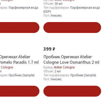
л
Объём:
30 мл
ерии:
Парфюмерная вода
Тип парфюмерии:
Парфюмерная вода
(EDP)
Пол:
Унисекс
В корзину
В корзину
399 ₽
ригинал Atelier
Пробник Оригинал Atelier
omelo Paradis 1.7 ml
Cologne Love Osmanthus 2 ml
er Cologne
Бренд:
Atelier Cologne
мл
Объём:
2 мл
ерии:
Пробник (Sample)
Тип парфюмерии:
Пробник (Sample)
Пол:
Унисекс
одписаться
Подписаться