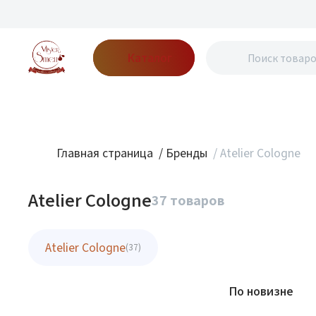
Каталог
Бренды
Акции
Блог
О нас
Доставка
Оплата
Конт
Главная страница
/
Бренды
/
Atelier Cologne
Atelier Cologne
37 товаров
Atelier Cologne
(37)
Фильтр
По новизне