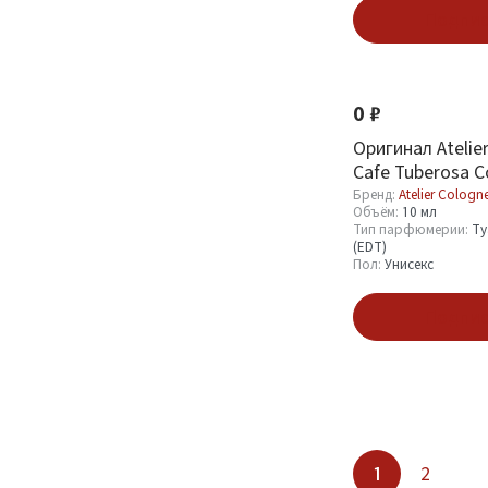
Подпис
0 ₽
Оригинал Atelier
Cafe Tuberosa C
Absolue 10 ml
Бренд:
Atelier Cologn
Объём:
10 мл
Тип парфюмерии:
Ту
(EDT)
Пол:
Унисекс
Подпис
1
2