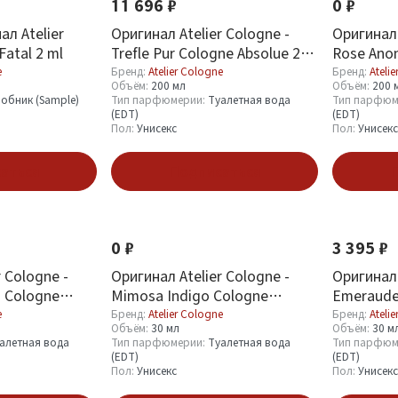
11 696 ₽
0 ₽
л Atelier
Оригинал Atelier Cologne -
Оригинал 
Fatal 2 ml
Trefle Pur Cologne Absolue 200
Rose Ano
ml
Absolue 2
e
Бренд:
Atelier Cologne
Бренд:
Ateli
Объём:
200 мл
Объём:
200 
обник (Sample)
Тип парфюмерии:
Туалетная вода
Тип парфюм
(EDT)
(EDT)
Пол:
Унисекс
Пол:
Унисекс
аться
Подписаться
П
0 ₽
3 395 ₽
 Cologne -
Оригинал Atelier Cologne -
Оригинал 
i Cologne
Mimosa Indigo Cologne
Emeraude
Absolue 30 ml
Absolue 3
e
Бренд:
Atelier Cologne
Бренд:
Ateli
Объём:
30 мл
Объём:
30 м
алетная вода
Тип парфюмерии:
Туалетная вода
Тип парфюм
(EDT)
(EDT)
Пол:
Унисекс
Пол:
Унисекс