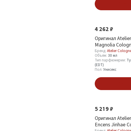
100 мл
1
В кор
Смотреть все
4 262 ₽
Тип парфюмерии
Оригинал Atelie
Парфюмерная вода
Magnolia Cologn
2
(EDP)
ml
Бренд:
Atelier Cologn
Объём:
30 мл
Туалетная вода
1
Тип парфюмерии:
Ту
(EDT)
(EDT)
4
Пол:
Унисекс
Пробник (Sample)
15
В кор
Миниатюра (Mini)
6
Пол
5 219 ₽
Оригинал Atelier
Женский
2
Encens Jinhae C
Унисекс
35
30 ml
Бренд:
Atelier Cologn