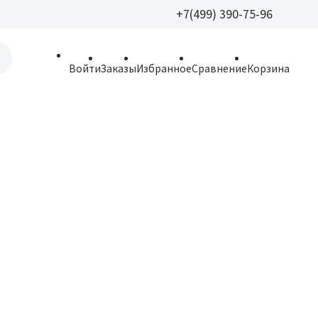
+7(499) 390-75-96
+7(499) 390-
Войти
Заказы
Избранное
Сравнение
Корзина
allparfume@mail.r
Пн - Вс: 9:30 - 21:3
109443, г. Москва,
Волгоградский пр.,