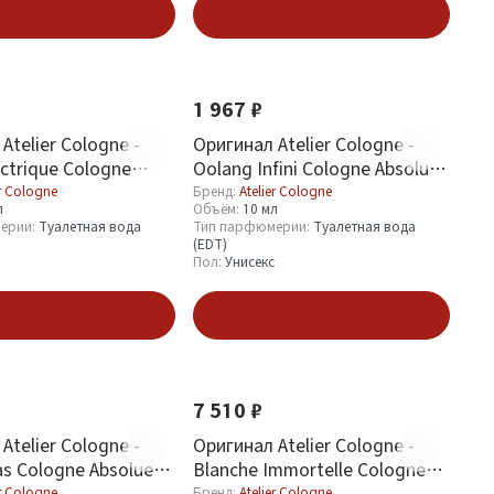
В корзину
В корзину
1 967 ₽
Atelier Cologne -
Оригинал Atelier Cologne -
ectrique Cologne
Oolang Infini Cologne Absolue
0 ml
10 ml
er Cologne
Бренд:
Atelier Cologne
л
Объём:
10 мл
ерии:
Туалетная вода
Тип парфюмерии:
Туалетная вода
(EDT)
Пол:
Унисекс
В корзину
В корзину
7 510 ₽
Atelier Cologne -
Оригинал Atelier Cologne -
as Cologne Absolue
Blanche Immortelle Cologne
Absolue 30 ml
er Cologne
Бренд:
Atelier Cologne