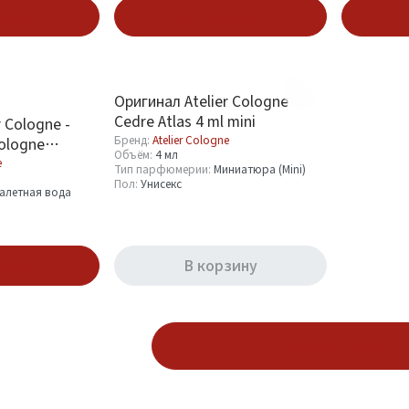
аться
Подписаться
П
Оригинал Atelier Cologne
Cedre Atlas 4 ml mini
 Cologne -
Бренд:
Atelier Cologne
ologne
Объём:
4 мл
e
Тип парфюмерии:
Миниатюра (Mini)
Пол:
Унисекс
алетная вода
аться
В корзину
Показать ещё