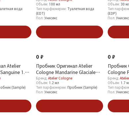
Объём:
100 мл
Объём:
30 м
алетная вода
Тип парфюмерии:
Туалетная вода
Тип парфюм
(EDT)
(EDP)
Пол:
Унисекс
Пол:
Унисекс
зину
В корзину
0 ₽
0 ₽
л Atelier
Пробник Оригинал Atelier
Пробник О
Sanguine 1.7
Cologne Mandarine Glaciale
Cologne P
Parfum 1.2 ml
e
Бренд:
Atelier Cologne
Бренд:
Ateli
Объём:
1.2 мл
Объём:
1.7 
обник (Sample)
Тип парфюмерии:
Пробник (Sample)
Тип парфюм
Пол:
Унисекс
Пол:
Унисекс
аться
Подписаться
П