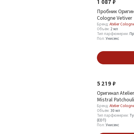
1 087 ₽
Пробник Оригина
Cologne Vetiver 
Бренд:
Atelier Cologn
Объём:
2 мл
Тип парфюмерии:
Пр
Пол:
Унисекс
Подпис
5 219 ₽
Оригинал Atelier
Mistral Patchoul
Absolue 30 ml
Бренд:
Atelier Cologn
Объём:
30 мл
Тип парфюмерии:
Ту
(EDT)
Пол:
Унисекс