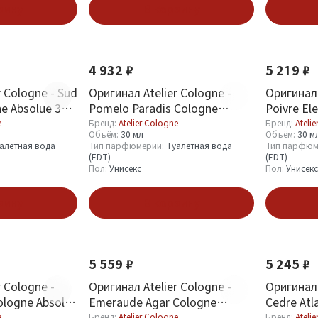
зину
В корзину
4 932 ₽
5 219 ₽
r Cologne - Sud
Оригинал Atelier Cologne -
Оригинал 
e Absolue 30
Pomelo Paradis Cologne
Poivre El
Absolue 30 ml
Absolue 3
e
Бренд:
Atelier Cologne
Бренд:
Ateli
Объём:
30 мл
Объём:
30 м
алетная вода
Тип парфюмерии:
Туалетная вода
Тип парфюм
(EDT)
(EDT)
Пол:
Унисекс
Пол:
Унисекс
зину
В корзину
5 559 ₽
5 245 ₽
 Cologne -
Оригинал Atelier Cologne -
Оригинал 
ologne Absolue
Emeraude Agar Cologne
Cedre Atl
Absolue 100 ml
30 ml
e
Бренд:
Atelier Cologne
Бренд:
Ateli