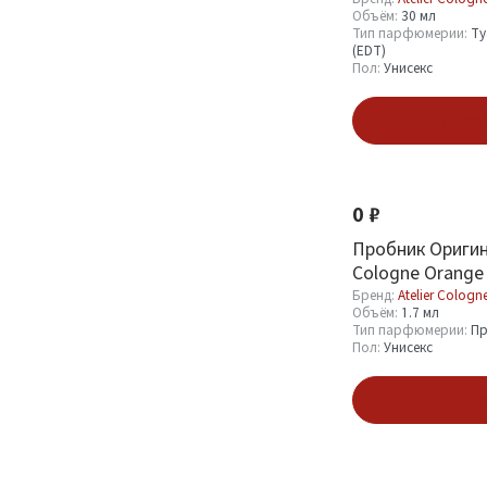
Объём:
30 мл
Тип парфюмерии:
Ту
(EDT)
Показать
Пол:
Унисекс
В кор
0 ₽
Пробник Оригина
Cologne Orange 
ml
Бренд:
Atelier Cologn
Объём:
1.7 мл
Тип парфюмерии:
Пр
Пол:
Унисекс
Подпис