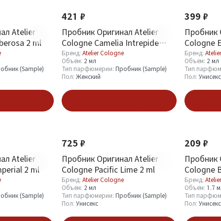
421 ₽
399 ₽
л Atelier
Пробник Оригинал Atelier
Пробник О
berosa 2 ml
Cologne Camelia Intrepide
Cologne 
Parfum 2 ml
e
Бренд:
Atelier Cologne
Бренд:
Ateli
Объём:
2 мл
Объём:
2 мл
обник (Sample)
Тип парфюмерии:
Пробник (Sample)
Тип парфюм
Пол:
Женский
Пол:
Унисекс
зину
В корзину
725 ₽
209 ₽
л Atelier
Пробник Оригинал Atelier
Пробник О
perial 2 ml
Cologne Pacific Lime 2 ml
Cologne 
Blossom 1
e
Бренд:
Atelier Cologne
Бренд:
Ateli
Объём:
2 мл
Объём:
1.7 
обник (Sample)
Тип парфюмерии:
Пробник (Sample)
Тип парфюм
Пол:
Унисекс
Пол:
Унисекс