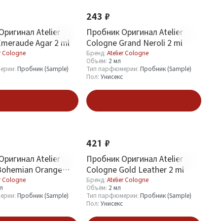
243 ₽
ригинал Atelier
Пробник Оригинал Atelier
Emeraude Agar 2 ml
Cologne Grand Neroli 2 ml
er Cologne
Бренд:
Atelier Cologne
Объём:
2 мл
ерии:
Пробник (Sample)
Тип парфюмерии:
Пробник (Sample)
Пол:
Унисекс
В корзину
В корзину
421 ₽
ригинал Atelier
Пробник Оригинал Atelier
Bohemian Orange
Cologne Gold Leather 2 ml
.7 ml
er Cologne
Бренд:
Atelier Cologne
мл
Объём:
2 мл
ерии:
Пробник (Sample)
Тип парфюмерии:
Пробник (Sample)
Пол:
Унисекс